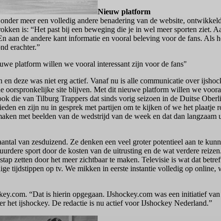
Nieuw platform
 onder meer een volledig andere benadering van de website, ontwikke
trokken is: “Het past bij een beweging die je in wel meer sporten ziet. 
n aan de andere kant informatie en vooral beleving voor de fans. Als h
nd erachter.”
uwe platform willen we vooral interessant zijn voor de fans"
en deze was niet erg actief. Vanaf nu is alle communicatie over ijsho
 oorspronkelijke site blijven. Met dit nieuwe platform willen we vooral 
ok die van Tilburg Trappers dat sinds vorig seizoen in de Duitse Oberli
den en zijn nu in gesprek met partijen om te kijken of we het plaatje r
 maken met beelden van de wedstrijd van de week en dat dan langzaam 
ntal van zesduizend. Ze denken een veel groter potentieel aan te kunn
duurdere sport door de kosten van de uitrusting en de wat verdere reiz
stap zetten door het meer zichtbaar te maken. Televisie is wat dat betre
 tijdstippen op tv. We mikken in eerste instantie volledig op online,
y.com. “Dat is hierin opgegaan. IJshockey.com was een initiatief van 
er het ijshockey. De redactie is nu actief voor IJshockey Nederland.”