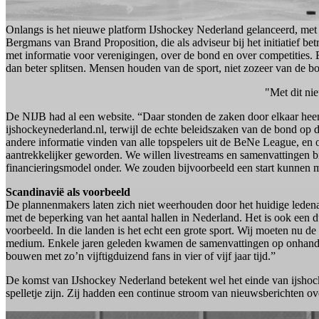
Onlangs is het nieuwe platform IJshockey Nederland gelanceerd, met
Bergmans van Brand Proposition, die als adviseur bij het initiatief be
met informatie voor verenigingen, over de bond en over competities. E
dan beter splitsen. Mensen houden van de sport, niet zozeer van de bo
"Met dit nie
De NIJB had al een website. “Daar stonden de zaken door elkaar heen 
ijshockeynederland.nl, terwijl de echte beleidszaken van de bond op de
andere informatie vinden van alle topspelers uit de BeNe League, en o
aantrekkelijker geworden. We willen livestreams en samenvattingen bie
financieringsmodel onder. We zouden bijvoorbeeld een start kunnen
Scandinavië als voorbeeld
De plannenmakers laten zich niet weerhouden door het huidige ledenaa
met de beperking van het aantal hallen in Nederland. Het is ook een 
voorbeeld. In die landen is het echt een grote sport. Wij moeten nu de 
medium. Enkele jaren geleden kwamen de samenvattingen op onhandige
bouwen met zo’n vijftigduizend fans in vier of vijf jaar tijd.”
De komst van IJshockey Nederland betekent wel het einde van ijshocke
spelletje zijn. Zij hadden een continue stroom van nieuwsberichten ov