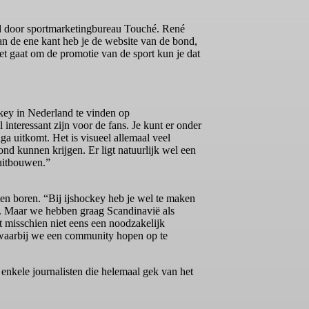
ld door sportmarketingbureau Touché. René
Aan de ene kant heb je de website van de bond,
et gaat om de promotie van de sport kun je dat
ckey in Nederland te vinden op
interessant zijn voor de fans. Je kunt er onder
ga uitkomt. Het is visueel allemaal veel
ond kunnen krijgen. Er ligt natuurlijk wel een
uitbouwen.”
en boren. “Bij ijshockey heb je wel te maken
en. Maar we hebben graag Scandinavië als
ft misschien niet eens een noodzakelijk
 waarbij we een community hopen op te
enkele journalisten die helemaal gek van het