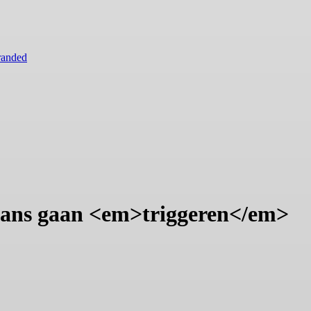
randed
fans gaan <em>triggeren</em>