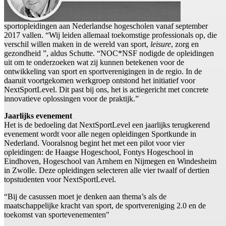
sportopleidingen aan Nederlandse hogescholen vanaf september
2017 vallen. “Wij leiden allemaal toekomstige professionals op, die
verschil willen maken in de wereld van sport,
leisure
, zorg en
gezondheid ”, aldus Schutte. “NOC*NSF nodigde de opleidingen
uit om te onderzoeken wat zij kunnen betekenen voor de
ontwikkeling van sport en sportverenigingen in de regio. In de
daaruit voortgekomen werkgroep ontstond het initiatief voor
NextSportLevel. Dit past bij ons, het is actiegericht met concrete
innovatieve oplossingen voor de praktijk.”
Jaarlijks evenement
Het is de bedoeling dat NextSportLevel een jaarlijks terugkerend
evenement wordt voor alle negen opleidingen Sportkunde in
Nederland. Vooralsnog begint het met een pilot voor vier
opleidingen: de Haagse Hogeschool, Fontys Hogeschool in
Eindhoven, Hogeschool van Arnhem en Nijmegen en Windesheim
in Zwolle. Deze opleidingen selecteren alle vier twaalf of dertien
topstudenten voor NextSportLevel.
“Bij de casussen moet je denken aan thema’s als de
maatschappelijke kracht van sport, de sportvereniging 2.0 en de
toekomst van sportevenementen"