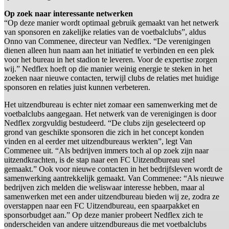
Op zoek naar interessante netwerken
“Op deze manier wordt optimaal gebruik gemaakt van het netwerk
van sponsoren en zakelijke relaties van de voetbalclubs”, aldus
Onno van Commenee, directeur van Nedflex. “De verenigingen
dienen alleen hun naam aan het initiatief te verbinden en een plek
voor het bureau in het stadion te leveren. Voor de expertise zorgen
wij.” Nedflex hoeft op die manier weinig energie te steken in het
zoeken naar nieuwe contacten, terwijl clubs de relaties met huidige
sponsoren en relaties juist kunnen verbeteren.
Het uitzendbureau is echter niet zomaar een samenwerking met de
voetbalclubs aangegaan. Het netwerk van de verenigingen is door
Nedflex zorgvuldig bestudeerd. “De clubs zijn geselecteerd op
grond van geschikte sponsoren die zich in het concept konden
vinden en al eerder met uitzendbureaus werkten”, legt Van
Commenee uit. “Als bedrijven immers toch al op zoek zijn naar
uitzendkrachten, is de stap naar een FC Uitzendbureau snel
gemaakt.” Ook voor nieuwe contacten in het bedrijfsleven wordt de
samenwerking aantrekkelijk gemaakt. Van Commenee: “Als nieuwe
bedrijven zich melden die weliswaar interesse hebben, maar al
samenwerken met een ander uitzendbureau bieden wij ze, zodra ze
overstappen naar een FC Uitzendbureau, een spaarpakket en
sponsorbudget aan.” Op deze manier probeert Nedflex zich te
onderscheiden van andere uitzendbureaus die met voetbalclubs