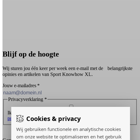
Blijf op de hoogte
Wij sturen jou één keer per week een e-mail met de belangrijkste
opinies en artikelen van Sport Knowhow XL.
Jouw e-mailadres
*
Privacyverklaring
*
Ik ontvang graag de nieuwsbrief en ga akkoord met de
Cookies & privacy
privacyverklaring
.
Wij gebruiken functionele en analytische cookies
Inschrijven
om onze website te optimaliseren en het gebruik