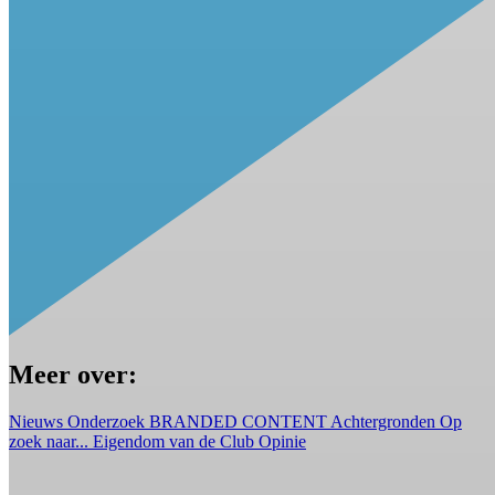
Meer over:
Nieuws
Onderzoek
BRANDED CONTENT
Achtergronden
Op
zoek naar...
Eigendom van de Club
Opinie