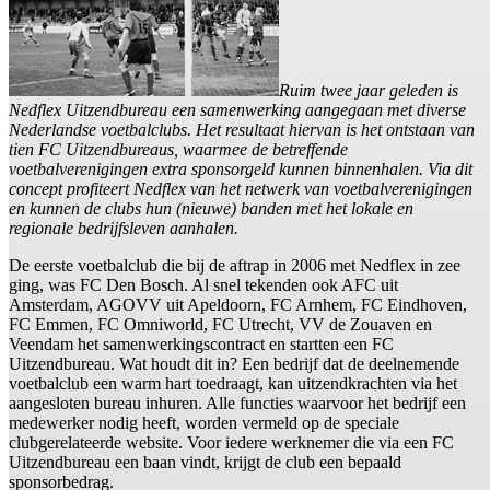
Ruim twee jaar geleden is
Nedflex Uitzendbureau een samenwerking aangegaan met diverse
Nederlandse voetbalclubs. Het resultaat hiervan is het ontstaan van
tien FC Uitzendbureaus, waarmee de betreffende
voetbalverenigingen extra sponsorgeld kunnen binnenhalen. Via dit
concept profiteert Nedflex van het netwerk van voetbalverenigingen
en kunnen de clubs hun (nieuwe) banden met het lokale en
regionale bedrijfsleven aanhalen.
De eerste voetbalclub die bij de aftrap in 2006 met Nedflex in zee
ging, was FC Den Bosch. Al snel tekenden ook AFC uit
Amsterdam, AGOVV uit Apeldoorn, FC Arnhem, FC Eindhoven,
FC Emmen, FC Omniworld, FC Utrecht, VV de Zouaven en
Veendam het samenwerkingscontract en startten een FC
Uitzendbureau. Wat houdt dit in? Een bedrijf dat de deelnemende
voetbalclub een warm hart toedraagt, kan uitzendkrachten via het
aangesloten bureau inhuren. Alle functies waarvoor het bedrijf een
medewerker nodig heeft, worden vermeld op de speciale
clubgerelateerde website. Voor iedere werknemer die via een FC
Uitzendbureau een baan vindt, krijgt de club een bepaald
sponsorbedrag.