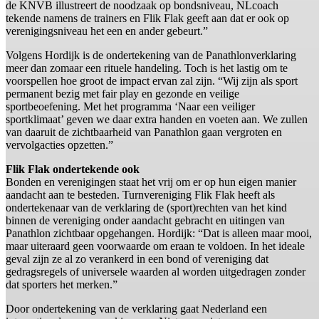
de KNVB illustreert de noodzaak op bondsniveau, NLcoach
tekende namens de trainers en Flik Flak geeft aan dat er ook op
verenigingsniveau het een en ander gebeurt.”
Volgens Hordijk is de ondertekening van de Panathlonverklaring
meer dan zomaar een rituele handeling. Toch is het lastig om te
voorspellen hoe groot de impact ervan zal zijn. “Wij zijn als sport
permanent bezig met fair play en gezonde en veilige
sportbeoefening. Met het programma ‘Naar een veiliger
sportklimaat’ geven we daar extra handen en voeten aan. We zullen
van daaruit de zichtbaarheid van Panathlon gaan vergroten en
vervolgacties opzetten.”
Flik Flak ondertekende ook
Bonden en verenigingen staat het vrij om er op hun eigen manier
aandacht aan te besteden. Turnvereniging Flik Flak heeft als
ondertekenaar van de verklaring de (sport)rechten van het kind
binnen de vereniging onder aandacht gebracht en uitingen van
Panathlon zichtbaar opgehangen. Hordijk: “Dat is alleen maar mooi,
maar uiteraard geen voorwaarde om eraan te voldoen. In het ideale
geval zijn ze al zo verankerd in een bond of vereniging dat
gedragsregels of universele waarden al worden uitgedragen zonder
dat sporters het merken.”
Door ondertekening van de verklaring gaat Nederland een