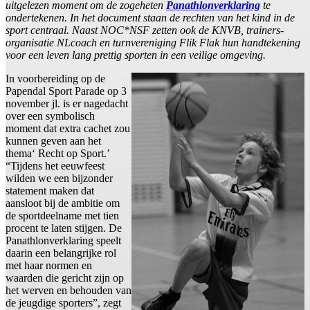
uitgelezen moment om de zogeheten
Panathlonverklaring
te
ondertekenen. In het document staan de rechten van het kind in de
sport centraal. Naast NOC*NSF zetten ook de KNVB, trainers-
organisatie NLcoach en turnvereniging Flik Flak hun handtekening
voor een leven lang prettig sporten in een veilige omgeving.
In voorbereiding op de
Papendal Sport Parade op 3
november jl. is er nagedacht
over een symbolisch
moment dat extra cachet zou
kunnen geven aan het
thema‘ Recht op Sport.’
“Tijdens het eeuwfeest
wilden we een bijzonder
statement maken dat
aansloot bij de ambitie om
de sportdeelname met tien
procent te laten stijgen. De
Panathlonverklaring speelt
daarin een belangrijke rol
met haar normen en
waarden die gericht zijn op
het werven en behouden van
de jeugdige sporters”, zegt