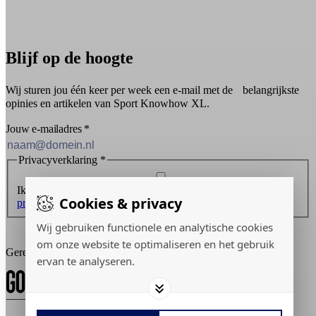
Blijf op de hoogte
Wij sturen jou één keer per week een e-mail met de belangrijkste
opinies en artikelen van Sport Knowhow XL.
Jouw e-mailadres
*
Privacyverklaring
*
Ik ontvang graag de nieuwsbrief en ga akkoord met de
Cookies & privacy
privacyverklaring
.
Wij gebruiken functionele en analytische cookies
Inschrijven
om onze website te optimaliseren en het gebruik
Gerealiseerd door:
ervan te analyseren.