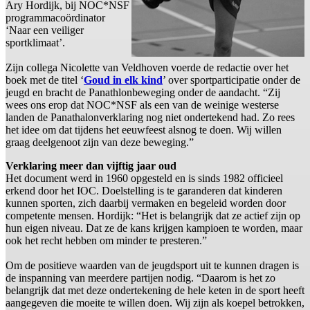
Ary Hordijk, bij NOC*NSF
programmacoördinator
‘Naar een veiliger
sportklimaat’.
Zijn collega Nicolette van Veldhoven voerde de redactie over het
boek met de titel ‘
Goud in elk kind
’ over sportparticipatie onder de
jeugd en bracht de Panathlonbeweging onder de aandacht. “Zij
wees ons erop dat NOC*NSF als een van de weinige westerse
landen de Panathalonverklaring nog niet ondertekend had. Zo rees
het idee om dat tijdens het eeuwfeest alsnog te doen. Wij willen
graag deelgenoot zijn van deze beweging.”
Verklaring meer dan vijftig jaar oud
Het document werd in 1960 opgesteld en is sinds 1982 officieel
erkend door het IOC. Doelstelling is te garanderen dat kinderen
kunnen sporten, zich daarbij vermaken en begeleid worden door
competente mensen. Hordijk: “Het is belangrijk dat ze actief zijn op
hun eigen niveau. Dat ze de kans krijgen kampioen te worden, maar
ook het recht hebben om minder te presteren.”
Om de positieve waarden van de jeugdsport uit te kunnen dragen is
de inspanning van meerdere partijen nodig. “Daarom is het zo
belangrijk dat met deze ondertekening de hele keten in de sport heeft
aangegeven die moeite te willen doen. Wij zijn als koepel betrokken,