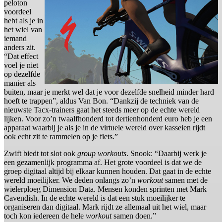
peloton
voordeel
hebt als je in
het wiel van
iemand
anders zit.
“Dat effect
voel je niet
op dezelfde
manier als
buiten, maar je merkt wel dat je voor dezelfde snelheid minder hard
hoeft te trappen”, aldus Van Bon. “Dankzij de techniek van de
nieuwste Tacx-trainers gaat het steeds meer op de echte wereld
lijken. Voor zo’n twaalfhonderd tot dertienhonderd euro heb je een
apparaat waarbij je als je in de virtuele wereld over kasseien rijdt
ook echt zit te rammelen op je fiets.”
Zwift biedt tot slot ook
group workouts
. Snook: “Daarbij werk je
een gezamenlijk programma af. Het grote voordeel is dat we de
groep digitaal altijd bij elkaar kunnen houden. Dat gaat in de echte
wereld moeilijker. We deden onlangs zo’n
workout
samen met de
wielerploeg Dimension Data. Mensen konden sprinten met Mark
Cavendish. In de echte wereld is dat een stuk moeilijker te
organiseren dan digitaal. Mark rijdt ze allemaal uit het wiel, maar
toch kon iedereen de hele
workout
samen doen.”