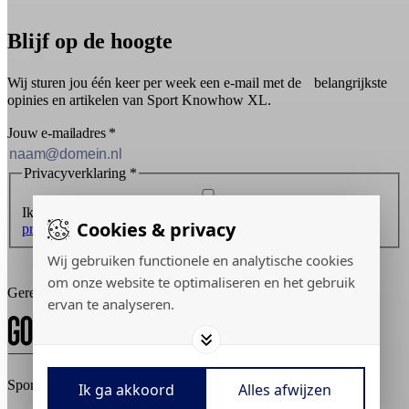
Blijf op de hoogte
Wij sturen jou één keer per week een e-mail met de belangrijkste
opinies en artikelen van Sport Knowhow XL.
Jouw e-mailadres
*
Privacyverklaring
*
Ik ontvang graag de nieuwsbrief en ga akkoord met de
Cookies & privacy
privacyverklaring
.
Wij gebruiken functionele en analytische cookies
Inschrijven
om onze website te optimaliseren en het gebruik
Gerealiseerd door:
ervan te analyseren.
Sport Knowhow XL © 2026
Ik ga akkoord
Alles afwijzen