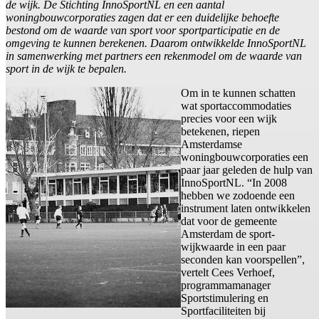
de wijk. De Stichting InnoSportNL en een aantal
woningbouwcorporaties zagen dat er een duidelijke behoefte
bestond om de waarde van sport voor sportparticipatie en de
omgeving te kunnen berekenen. Daarom ontwikkelde InnoSportNL
in samenwerking met partners een rekenmodel om de waarde van
sport in de wijk te bepalen.
Om in te kunnen schatten
wat sportaccommodaties
precies voor een wijk
betekenen, riepen
Amsterdamse
woningbouwcorporaties een
paar jaar geleden de hulp van
InnoSportNL. “In 2008
hebben we zodoende een
instrument laten ontwikkelen
dat voor de gemeente
Amsterdam de sport-
wijkwaarde in een paar
seconden kan voorspellen”,
vertelt Cees Verhoef,
programmamanager
Sportstimulering en
Sportfaciliteiten bij