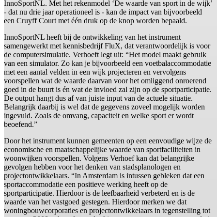
InnoSportNL. Met het rekenmodel ‘De waarde van sport in de wijk’
- dat nu drie jaar operationeel is - kan de impact van bijvoorbeeld
een Cruyff Court met één druk op de knop worden bepaald.
InnoSportNL heeft bij de ontwikkeling van het instrument
samengewerkt met kennisbedrijf FluX, dat verantwoordelijk is voor
de computersimulatie. Verhoeft legt uit: “Het model maakt gebruik
van een simulator. Zo kan je bijvoorbeeld een voetbalaccommodatie
met een aantal velden in een wijk projecteren en vervolgens
voorspellen wat de waarde daarvan voor het omliggend onroerend
goed in de buurt is én wat de invloed zal zijn op de sportparticipatie.
De output hangt dus af van juiste input van de actuele situatie.
Belangrijk daarbij is wel dat de gegevens zoveel mogelijk worden
ingevuld. Zoals de omvang, capaciteit en welke sport er wordt
beoefend.”
Door het instrument kunnen gemeenten op een eenvoudige wijze de
economische en maatschappelijke waarde van sportfaciliteiten in
woonwijken voorspellen. Volgens Verhoef kan dat belangrijke
gevolgen hebben voor het denken van stadsplanologen en
projectontwikkelaars. “In Amsterdam is intussen gebleken dat een
sportaccommodatie een positieve werking heeft op de
sportparticipatie. Hierdoor is de leefbaarheid verbeterd en is de
waarde van het vastgoed gestegen. Hierdoor merken we dat
woningbouwcorporaties en projectontwikkelaars in tegenstelling tot