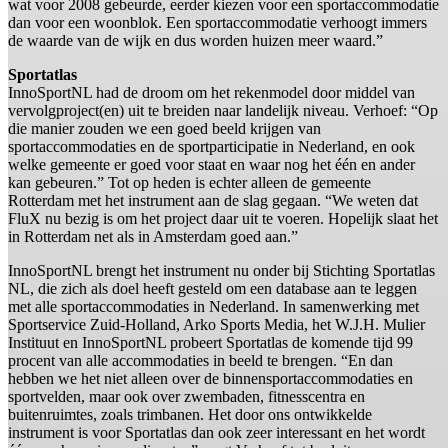
wat voor 2008 gebeurde, eerder kiezen voor een sportaccommodatie
dan voor een woonblok. Een sportaccommodatie verhoogt immers
de waarde van de wijk en dus worden huizen meer waard.”
Sportatlas
InnoSportNL had de droom om het rekenmodel door middel van
vervolgproject(en) uit te breiden naar landelijk niveau. Verhoef: “Op
die manier zouden we een goed beeld krijgen van
sportaccommodaties en de sportparticipatie in Nederland, en ook
welke gemeente er goed voor staat en waar nog het één en ander
kan gebeuren.” Tot op heden is echter alleen de gemeente
Rotterdam met het instrument aan de slag gegaan. “We weten dat
FluX nu bezig is om het project daar uit te voeren. Hopelijk slaat het
in Rotterdam net als in Amsterdam goed aan.”
InnoSportNL brengt het instrument nu onder bij Stichting Sportatlas
NL, die zich als doel heeft gesteld om een database aan te leggen
met alle sportaccommodaties in Nederland. In samenwerking met
Sportservice Zuid-Holland, Arko Sports Media, het W.J.H. Mulier
Instituut en InnoSportNL probeert Sportatlas de komende tijd 99
procent van alle accommodaties in beeld te brengen. “En dan
hebben we het niet alleen over de binnensportaccommodaties en
sportvelden, maar ook over zwembaden, fitnesscentra en
buitenruimtes, zoals trimbanen. Het door ons ontwikkelde
instrument is voor Sportatlas dan ook zeer interessant en het wordt