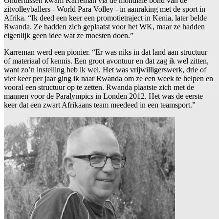
Ondertussen kwam Karreman via de mondiale bond van de
zitvolleyballers - World Para Volley - in aanraking met de sport in
Afrika. “Ik deed een keer een promotietraject in Kenia, later belde
Rwanda. Ze hadden zich geplaatst voor het WK, maar ze hadden
eigenlijk geen idee wat ze moesten doen.”
Karreman werd een pionier. “Er was niks in dat land aan structuur
of materiaal of kennis. Een groot avontuur en dat zag ik wel zitten,
want zo’n instelling heb ik wel. Het was vrijwilligerswerk, drie of
vier keer per jaar ging ik naar Rwanda om ze een week te helpen en
vooral een structuur op te zetten. Rwanda plaatste zich met de
mannen voor de Paralympics in Londen 2012. Het was de eerste
keer dat een zwart Afrikaans team meedeed in een teamsport.”