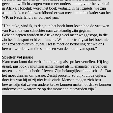
geven en wellicht zorgen voor meer ondersteuning voor het verhaal
in Afrika. Hopelijk wordt het boek vertaald in het Engels, we zijn
aan het kijken of de wereldbond er wat mee kan in het kader van het
WK in Nederland van volgend jaar."
"Het leuke, vind ik, is dat je in het boek kunt lezen hoe de vrouwen
van Rwanda van schuchter naar zelfstandig zijn gegaan.
Gehandicapten worden in Afrika nog veel meer weggestopt, in die
zin heeft de sport echt een functie. Wat dat betreft gaat het boek niet
eens zozeer over volleybal. Het is meer de bedoeling dat we ons
bewust worden van die situatie en van de kracht van sport.”
Spreker vol passie
Karreman komt dat verhaal ook graag als spreker vertellen. Hij legt
graag, juist ook vanuit zijn achtergrond als IT-manager, verbanden
tussen sport en het bedrijfsleven. Zijn belangrijkste boodschap? “Dat
het moet draaien om passie. Zestig procent, zo blijkt uit de cijfers,
doet iets wat hij of zij niet leuk vindt. Mensen mogen zich best
bewust zijn dat ze een andere keuze kunnen maken of dat ze kunnen
onderzoeken waarom ze op dat moment niet tevreden zijn.”