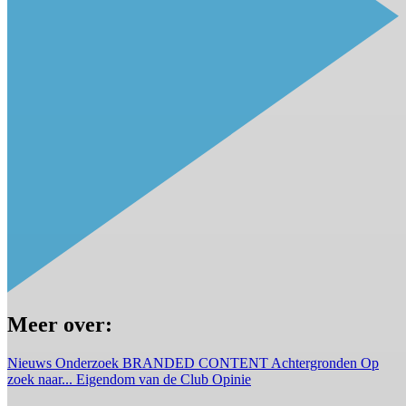
Meer over:
Nieuws
Onderzoek
BRANDED CONTENT
Achtergronden
Op
zoek naar...
Eigendom van de Club
Opinie