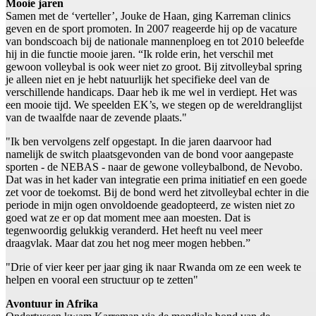
Mooie jaren
Samen met de ‘verteller’, Jouke de Haan, ging Karreman clinics
geven en de sport promoten. In 2007 reageerde hij op de vacature
van bondscoach bij de nationale mannenploeg en tot 2010 beleefde
hij in die functie mooie jaren. “Ik rolde erin, het verschil met
gewoon volleybal is ook weer niet zo groot. Bij zitvolleybal spring
je alleen niet en je hebt natuurlijk het specifieke deel van de
verschillende handicaps. Daar heb ik me wel in verdiept. Het was
een mooie tijd. We speelden EK’s, we stegen op de wereldranglijst
van de twaalfde naar de zevende plaats."
"Ik ben vervolgens zelf opgestapt. In die jaren daarvoor had
namelijk de switch plaatsgevonden van de bond voor aangepaste
sporten - de NEBAS - naar de gewone volleybalbond, de Nevobo.
Dat was in het kader van integratie een prima initiatief en een goede
zet voor de toekomst. Bij de bond werd het zitvolleybal echter in die
periode in mijn ogen onvoldoende geadopteerd, ze wisten niet zo
goed wat ze er op dat moment mee aan moesten. Dat is
tegenwoordig gelukkig veranderd. Het heeft nu veel meer
draagvlak. Maar dat zou het nog meer mogen hebben.”
"Drie of vier keer per jaar ging ik naar Rwanda om ze een week te
helpen en vooral een structuur op te zetten"
Avontuur in Afrika