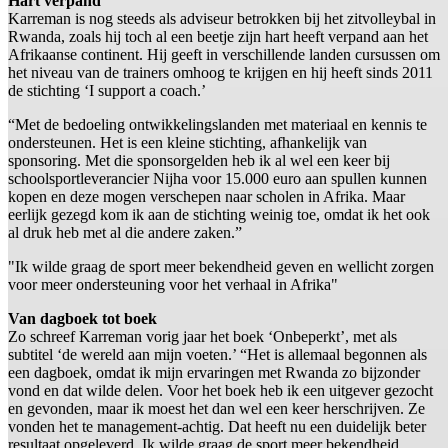
Hart verpand
Karreman is nog steeds als adviseur betrokken bij het zitvolleybal in
Rwanda, zoals hij toch al een beetje zijn hart heeft verpand aan het
Afrikaanse continent. Hij geeft in verschillende landen cursussen om
het niveau van de trainers omhoog te krijgen en hij heeft sinds 2011
de stichting ‘I support a coach.’
“Met de bedoeling ontwikkelingslanden met materiaal en kennis te
ondersteunen. Het is een kleine stichting, afhankelijk van
sponsoring. Met die sponsorgelden heb ik al wel een keer bij
schoolsportleverancier Nijha voor 15.000 euro aan spullen kunnen
kopen en deze mogen verschepen naar scholen in Afrika. Maar
eerlijk gezegd kom ik aan de stichting weinig toe, omdat ik het ook
al druk heb met al die andere zaken.”
"Ik wilde graag de sport meer bekendheid geven en wellicht zorgen
voor meer ondersteuning voor het verhaal in Afrika"
Van dagboek tot boek
Zo schreef Karreman vorig jaar het boek ‘Onbeperkt’, met als
subtitel ‘de wereld aan mijn voeten.’ “Het is allemaal begonnen als
een dagboek, omdat ik mijn ervaringen met Rwanda zo bijzonder
vond en dat wilde delen. Voor het boek heb ik een uitgever gezocht
en gevonden, maar ik moest het dan wel een keer herschrijven. Ze
vonden het te management-achtig. Dat heeft nu een duidelijk beter
resultaat opgeleverd. Ik wilde graag de sport meer bekendheid