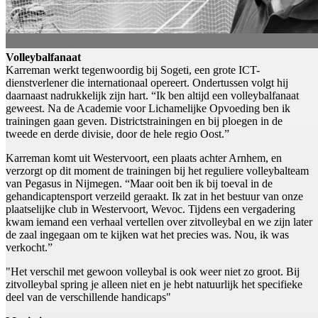
Volleybalfanaat
Karreman werkt tegenwoordig bij Sogeti, een grote ICT-
dienstverlener die internationaal opereert. Ondertussen volgt hij
daarnaast nadrukkelijk zijn hart. “Ik ben altijd een volleybalfanaat
geweest. Na de Academie voor Lichamelijke Opvoeding ben ik
trainingen gaan geven. Districtstrainingen en bij ploegen in de
tweede en derde divisie, door de hele regio Oost.”
Karreman komt uit Westervoort, een plaats achter Arnhem, en
verzorgt op dit moment de trainingen bij het reguliere volleybalteam
van Pegasus in Nijmegen. “Maar ooit ben ik bij toeval in de
gehandicaptensport verzeild geraakt. Ik zat in het bestuur van onze
plaatselijke club in Westervoort, Wevoc. Tijdens een vergadering
kwam iemand een verhaal vertellen over zitvolleybal en we zijn later
de zaal ingegaan om te kijken wat het precies was. Nou, ik was
verkocht.”
"Het verschil met gewoon volleybal is ook weer niet zo groot. Bij
zitvolleybal spring je alleen niet en je hebt natuurlijk het specifieke
deel van de verschillende handicaps"