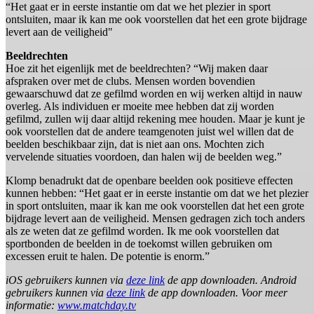
“Het gaat er in eerste instantie om dat we het plezier in sport
ontsluiten, maar ik kan me ook voorstellen dat het een grote bijdrage
levert aan de veiligheid"
Beeldrechten
Hoe zit het eigenlijk met de beeldrechten? “Wij maken daar
afspraken over met de clubs. Mensen worden bovendien
gewaarschuwd dat ze gefilmd worden en wij werken altijd in nauw
overleg. Als individuen er moeite mee hebben dat zij worden
gefilmd, zullen wij daar altijd rekening mee houden. Maar je kunt je
ook voorstellen dat de andere teamgenoten juist wel willen dat de
beelden beschikbaar zijn, dat is niet aan ons. Mochten zich
vervelende situaties voordoen, dan halen wij de beelden weg.”
Klomp benadrukt dat de openbare beelden ook positieve effecten
kunnen hebben: “Het gaat er in eerste instantie om dat we het plezier
in sport ontsluiten, maar ik kan me ook voorstellen dat het een grote
bijdrage levert aan de veiligheid. Mensen gedragen zich toch anders
als ze weten dat ze gefilmd worden. Ik me ook voorstellen dat
sportbonden de beelden in de toekomst willen gebruiken om
excessen eruit te halen. De potentie is enorm.”
iOS gebruikers kunnen via
deze link
de app downloaden. Android
gebruikers kunnen via
deze link
de app downloaden. Voor meer
informatie:
www.matchday.tv