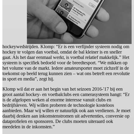
hockeywedstrijden. Klomp: “Er is een verfijnder systeem nodig om
hockey te volgen dan voetbal, omdat de bal kleiner is en sneller
gaat. Als het daar eenmaal werkt, is voetbal relatief makkelijk.” Het
systeem is specifiek bedoeld voor de breedtesport. “We mikken op
het volume van de markt. Iedere amateursporter moet zichzelf in de
toekomst op beeld terug kunnen zien – wat ons betreft een revolutie
in sport en media”, zegt hij.
Klomp wil dat er aan het begin van het seizoen 2016-'17 bij een
groot aantal hockey- en voetbalclubs een camerasysteem hangt: “Er
is de afgelopen weken al enorme interesse vanuit clubs en
bedrijfsleven. Wij willen proberen de technologie kosteloos
aanbieden. Maar wij willen er natuurlijk ook aan verdienen. Je moet
daarbij denken aan inkomstenstromen uit advertenties, conversie op
dataprofielen en sponsoren. De clubs moeten uiteraard ook
meedelen in de inkomsten.”