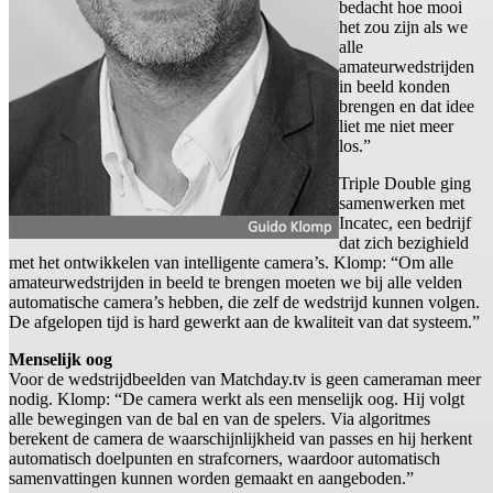
bedacht hoe mooi
het zou zijn als we
alle
amateurwedstrijden
in beeld konden
brengen en dat idee
liet me niet meer
los.”
Triple Double ging
samenwerken met
Incatec, een bedrijf
dat zich bezighield
met het ontwikkelen van intelligente camera’s. Klomp: “Om alle
amateurwedstrijden in beeld te brengen moeten we bij alle velden
automatische camera’s hebben, die zelf de wedstrijd kunnen volgen.
De afgelopen tijd is hard gewerkt aan de kwaliteit van dat systeem.”
Menselijk oog
Voor de wedstrijdbeelden van Matchday.tv is geen cameraman meer
nodig. Klomp: “De camera werkt als een menselijk oog. Hij volgt
alle bewegingen van de bal en van de spelers. Via algoritmes
berekent de camera de waarschijnlijkheid van passes en hij herkent
automatisch doelpunten en strafcorners, waardoor automatisch
samenvattingen kunnen worden gemaakt en aangeboden.”