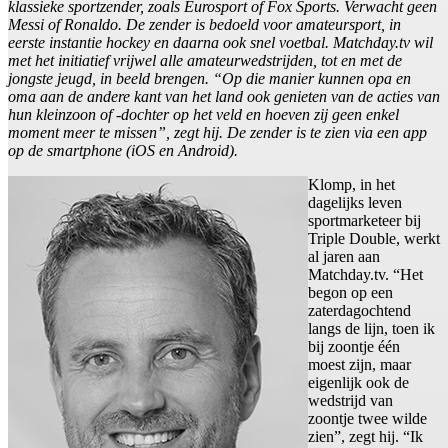
klassieke sportzender, zoals Eurosport of Fox Sports. Verwacht geen
Messi of Ronaldo. De zender is bedoeld voor amateursport, in
eerste instantie hockey en daarna ook snel voetbal. Matchday.tv wil
met het initiatief vrijwel alle amateurwedstrijden, tot en met de
jongste jeugd, in beeld brengen. “Op die manier kunnen opa en
oma aan de andere kant van het land ook genieten van de acties van
hun kleinzoon of -dochter op het veld en hoeven zij geen enkel
moment meer te missen”, zegt hij. De zender is te zien via een app
op de smartphone (iOS en Android).
Klomp, in het
dagelijks leven
sportmarketeer bij
Triple Double, werkt
al jaren aan
Matchday.tv. “Het
begon op een
zaterdagochtend
langs de lijn, toen ik
bij zoontje één
moest zijn, maar
eigenlijk ook de
wedstrijd van
zoontje twee wilde
zien”, zegt hij. “Ik