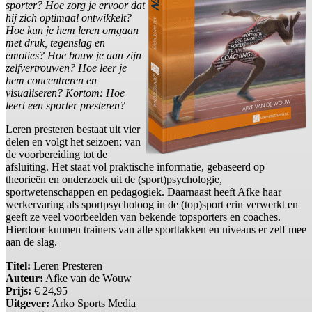
sporter? Hoe zorg je ervoor dat
hij zich optimaal ontwikkelt?
Hoe kun je hem leren omgaan
met druk, tegenslag en
emoties? Hoe bouw je aan zijn
zelfvertrouwen? Hoe leer je
hem concentreren en
visualiseren? Kortom: Hoe
leert een sporter presteren?
Leren presteren bestaat uit vier
delen en volgt het seizoen; van
de voorbereiding tot de
afsluiting. Het staat vol praktische informatie, gebaseerd op
theorieën en onderzoek uit de (sport)psychologie,
sportwetenschappen en pedagogiek. Daarnaast heeft Afke haar
werkervaring als sportpsycholoog in de (top)sport erin verwerkt en
geeft ze veel voorbeelden van bekende topsporters en coaches.
Hierdoor kunnen trainers van alle sporttakken en niveaus er zelf mee
aan de slag.
Titel:
Leren Presteren
Auteur:
Afke van de Wouw
Prijs:
€ 24,95
Uitgever:
Arko Sports Media