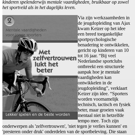
kinderen spelenderwijs mentale vaardigheden, bruikbaar op zowel
het sportveld als in het dagelijks leven.
Via zijn werkzaamheden in
de jeugdopleiding van Ajax
kwam Keizer op het idee
een breed toegankelijke
sportpsychologische
benadering te ontwikkelen,
gericht op kinderen van 10
tot 16 jaar. “Bij veel
Nederlandse sportclubs
ontbreekt een structurele
aanpak hoe je mentale
vaardigheden kan
ontwikkelen in de
jeugdopleiding”, verklaart
Keizer zijn idee. “Sporters
worden voornamelijk
technisch, tactisch en fysiek
beter, maar groeien vaak
mentaal niet in hetzelfde
tempo mee. Toch zijn
onderwerpen als 'zelfvertrouwen', 'niet tegen je verlies kunnen' en
'presteren onder druk' onderdelen van de sportbeleving. Die staan