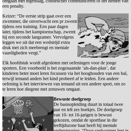
omgaan met tegenslag, constructief communiceren of het nemen van
een penalty.
Keizer: “De eerste strip gaat over een
zwemmer, die onverwacht een pr zwemt
tijdens een training. Een paar dagen
later, tijdens het kampioenschap, zwemt
hij een seconde langzamer. Vervolgens
leggen we uit dat een wedstrijd extra
druk met zich meebrengt en mentale
vaardigheden vergt.”
Elk hoofdstuk wordt afgesloten met oefeningen voor de jonge
sporters. Een voorbeeld is het zogenaamde ‘als-dan-plan’, dat
kinderen beter moet leren focussen via het hooghouden van een bal,
terwijl iemand anders het kind probeert af te leiden. Een andere
oefening is het interviewen van iemand uit een andere sport, om zo
te leren hoe diegene met zenuwen omgaat.
Bewuste doelgroep
De basisopleiding duurt in totaal twee
jaar en telt zes boekjes. De doelgroep
van 10- tot 16-jarigen is bewust
gekozen, omdat de sportfase in die
leeftijdszone baat heeft bij mentale
ondersteuning. “Door spelvormen leer je