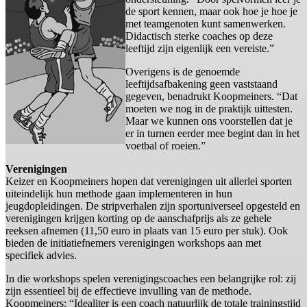
de sport kennen, maar ook hoe je hoe je
met teamgenoten kunt samenwerken.
Didactisch sterke coaches op deze
leeftijd zijn eigenlijk een vereiste.”
Overigens is de genoemde
leeftijdsafbakening geen vaststaand
gegeven, benadrukt Koopmeiners. “Dat
moeten we nog in de praktijk uittesten.
Maar we kunnen ons voorstellen dat je
er in turnen eerder mee begint dan in het
voetbal of roeien.”
Verenigingen
Keizer en Koopmeiners hopen dat verenigingen uit allerlei sporten
uiteindelijk hun methode gaan implementeren in hun
jeugdopleidingen. De stripverhalen zijn sportuniverseel opgesteld en
verenigingen krijgen korting op de aanschafprijs als ze gehele
reeksen afnemen (11,50 euro in plaats van 15 euro per stuk). Ook
bieden de initiatiefnemers verenigingen workshops aan met
specifiek advies.
In die workshops spelen verenigingscoaches een belangrijke rol: zij
zijn essentieel bij de effectieve invulling van de methode.
Koopmeiners: “Idealiter is een coach natuurlijk de totale trainingstijd