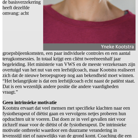
de basisverzekering
heeft dezelfde
omvang: acht
groepsbijeenkomsten, een paar individuele controles en een aantal
terugkomsessies. In totaal krijgt een cliënt tweeëneenhalf jaar
begeleiding. Het ministerie van VWS en de meeste verzekeraars zijn
overtuigd van het nut van een leefstijlcoach, maar Kootstra realiseert
zich dat de nieuwe beroepsgroep nog aan bekendheid moet winnen.
“Het belangrijkste is dat een leefstijlcoach echt naast de patiënt staat.
Dat is een wezenlijk andere positie die andere vaardigheden
vraagt.”
Geen intrinsieke motivatie
Kootstra ervaart dat veel mensen met specifieke klachten naar een
fysiotherapeut of diëtist gaan en vervolgens netjes proberen hun
opdrachten uit te voeren. Dat doen ze in veel gevallen niet voor
zichzelf maar voor de diëtist of de fysiotherapeut. De intrinsieke
motivatie ontbreekt waardoor een duurzame verandering in
levensstijl niet of nauwelijks van de grond komt. Coaching die een