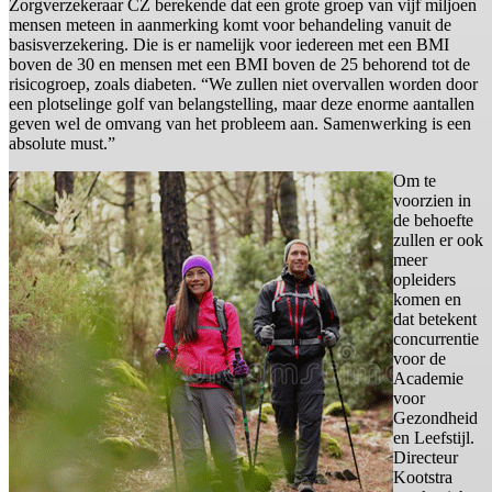
Zorgverzekeraar CZ berekende dat een grote groep van vijf miljoen
mensen meteen in aanmerking komt voor behandeling vanuit de
basisverzekering. Die is er namelijk voor iedereen met een BMI
boven de 30 en mensen met een BMI boven de 25 behorend tot de
risicogroep, zoals diabeten. “We zullen niet overvallen worden door
een plotselinge golf van belangstelling, maar deze enorme aantallen
geven wel de omvang van het probleem aan. Samenwerking is een
absolute must.”
Om te
voorzien in
de behoefte
zullen er ook
meer
opleiders
komen en
dat betekent
concurrentie
voor de
Academie
voor
Gezondheid
en Leefstijl.
Directeur
Kootstra