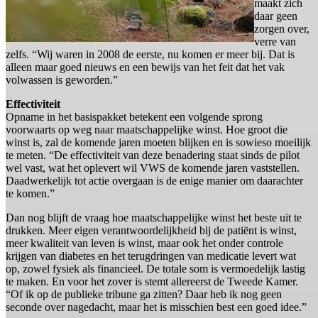
maakt zich
daar geen
zorgen over,
verre van
zelfs. “Wij waren in 2008 de eerste, nu komen er meer bij. Dat is
alleen maar goed nieuws en een bewijs van het feit dat het vak
volwassen is geworden.”
Effectiviteit
Opname in het basispakket betekent een volgende sprong
voorwaarts op weg naar maatschappelijke winst. Hoe groot die
winst is, zal de komende jaren moeten blijken en is sowieso moeilijk
te meten. “De effectiviteit van deze benadering staat sinds de pilot
wel vast, wat het oplevert wil VWS de komende jaren vaststellen.
Daadwerkelijk tot actie overgaan is de enige manier om daarachter
te komen.”
Dan nog blijft de vraag hoe maatschappelijke winst het beste uit te
drukken. Meer eigen verantwoordelijkheid bij de patiënt is winst,
meer kwaliteit van leven is winst, maar ook het onder controle
krijgen van diabetes en het terugdringen van medicatie levert wat
op, zowel fysiek als financieel. De totale som is vermoedelijk lastig
te maken. En voor het zover is stemt allereerst de Tweede Kamer.
“Of ik op de publieke tribune ga zitten? Daar heb ik nog geen
seconde over nagedacht, maar het is misschien best een goed idee.”