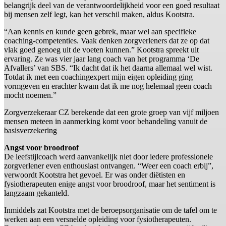
belangrijk deel van de verantwoordelijkheid voor een goed resultaat
bij mensen zelf legt, kan het verschil maken, aldus Kootstra.
“Aan kennis en kunde geen gebrek, maar wel aan specifieke
coaching-competenties. Vaak denken zorgverleners dat ze op dat
vlak goed genoeg uit de voeten kunnen.” Kootstra spreekt uit
ervaring. Ze was vier jaar lang coach van het programma ‘De
Afvallers’ van SBS. “Ik dacht dat ik het daarna allemaal wel wist.
Totdat ik met een coachingexpert mijn eigen opleiding ging
vormgeven en erachter kwam dat ik me nog helemaal geen coach
mocht noemen.”
Zorgverzekeraar CZ berekende dat een grote groep van vijf miljoen
mensen meteen in aanmerking komt voor behandeling vanuit de
basisverzekering
Angst voor broodroof
De leefstijlcoach werd aanvankelijk niet door iedere professionele
zorgverlener even enthousiast ontvangen. “Weer een coach erbij”,
verwoordt Kootstra het gevoel. Er was onder diëtisten en
fysiotherapeuten enige angst voor broodroof, maar het sentiment is
langzaam gekanteld.
Inmiddels zat Kootstra met de beroepsorganisatie om de tafel om te
werken aan een versnelde opleiding voor fysiotherapeuten.