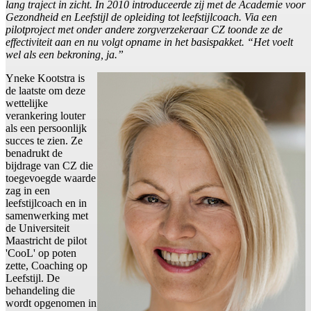
lang traject in zicht. In 2010 introduceerde zij met de Academie voor
Gezondheid en Leefstijl de opleiding tot leefstijlcoach. Via een
pilotproject met onder andere zorgverzekeraar CZ toonde ze de
effectiviteit aan en nu volgt opname in het basispakket. “Het voelt
wel als een bekroning, ja.”
Yneke Kootstra is
de laatste om deze
wettelijke
verankering louter
als een persoonlijk
succes te zien. Ze
benadrukt de
bijdrage van CZ die
toegevoegde waarde
zag in een
leefstijlcoach en in
samenwerking met
de Universiteit
Maastricht de pilot
'CooL' op poten
zette, Coaching op
Leefstijl. De
behandeling die
wordt opgenomen in