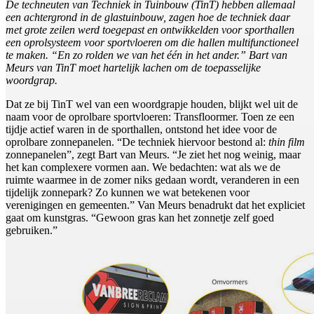
De techneuten van Techniek in Tuinbouw (TinT) hebben allemaal
een achtergrond in de glastuinbouw, zagen hoe de techniek daar
met grote zeilen werd toegepast en ontwikkelden voor sporthallen
een oprolsysteem voor sportvloeren om die hallen multifunctioneel
te maken. “En zo rolden we van het één in het ander.” Bart van
Meurs van TinT moet hartelijk lachen om de toepasselijke
woordgrap.
Dat ze bij TinT wel van een woordgrapje houden, blijkt wel uit de
naam voor de oprolbare sportvloeren: Transfloormer. Toen ze een
tijdje actief waren in de sporthallen, ontstond het idee voor de
oprolbare zonnepanelen. “De techniek hiervoor bestond al:
thin film
zonnepanelen”, zegt Bart van Meurs. “Je ziet het nog weinig, maar
het kan complexere vormen aan. We bedachten: wat als we de
ruimte waarmee in de zomer niks gedaan wordt, veranderen in een
tijdelijk zonnepark? Zo kunnen we wat betekenen voor
verenigingen en gemeenten.” Van Meurs benadrukt dat het expliciet
gaat om kunstgras. “Gewoon gras kan het zonnetje zelf goed
gebruiken.”