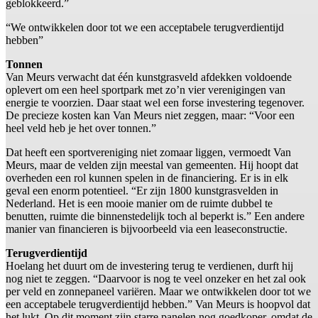
geblokkeerd.”
“We ontwikkelen door tot we een acceptabele terugverdientijd
hebben”
Tonnen
Van Meurs verwacht dat één kunstgrasveld afdekken voldoende
oplevert om een heel sportpark met zo’n vier verenigingen van
energie te voorzien. Daar staat wel een forse investering tegenover.
De precieze kosten kan Van Meurs niet zeggen, maar: “Voor een
heel veld heb je het over tonnen.”
Dat heeft een sportvereniging niet zomaar liggen, vermoedt Van
Meurs, maar de velden zijn meestal van gemeenten. Hij hoopt dat
overheden een rol kunnen spelen in de financiering. Er is in elk
geval een enorm potentieel. “Er zijn 1800 kunstgrasvelden in
Nederland. Het is een mooie manier om de ruimte dubbel te
benutten, ruimte die binnenstedelijk toch al beperkt is.” Een andere
manier van financieren is bijvoorbeeld via een leaseconstructie.
Terugverdientijd
Hoelang het duurt om de investering terug te verdienen, durft hij
nog niet te zeggen. “Daarvoor is nog te veel onzeker en het zal ook
per veld en zonnepaneel variëren. Maar we ontwikkelen door tot we
een acceptabele terugverdientijd hebben.” Van Meurs is hoopvol dat
het lukt. Op dit moment zijn starre panelen nog goedkoper, omdat de