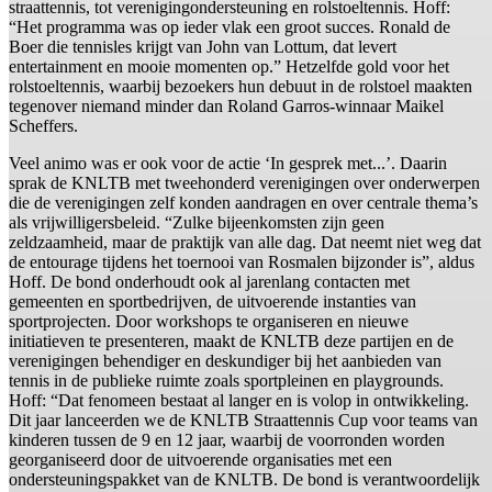
straattennis, tot verenigingondersteuning en rolstoeltennis. Hoff:
“Het programma was op ieder vlak een groot succes. Ronald de
Boer die tennisles krijgt van John van Lottum, dat levert
entertainment en mooie momenten op.” Hetzelfde gold voor het
rolstoeltennis, waarbij bezoekers hun debuut in de rolstoel maakten
tegenover niemand minder dan Roland Garros-winnaar Maikel
Scheffers.
Veel animo was er ook voor de actie ‘In gesprek met...’. Daarin
sprak de KNLTB met tweehonderd verenigingen over onderwerpen
die de verenigingen zelf konden aandragen en over centrale thema’s
als vrijwilligersbeleid. “Zulke bijeenkomsten zijn geen
zeldzaamheid, maar de praktijk van alle dag. Dat neemt niet weg dat
de entourage tijdens het toernooi van Rosmalen bijzonder is”, aldus
Hoff. De bond onderhoudt ook al jarenlang contacten met
gemeenten en sportbedrijven, de uitvoerende instanties van
sportprojecten. Door workshops te organiseren en nieuwe
initiatieven te presenteren, maakt de KNLTB deze partijen en de
verenigingen behendiger en deskundiger bij het aanbieden van
tennis in de publieke ruimte zoals sportpleinen en playgrounds.
Hoff: “Dat fenomeen bestaat al langer en is volop in ontwikkeling.
Dit jaar lanceerden we de KNLTB Straattennis Cup voor teams van
kinderen tussen de 9 en 12 jaar, waarbij de voorronden worden
georganiseerd door de uitvoerende organisaties met een
ondersteuningspakket van de KNLTB. De bond is verantwoordelijk