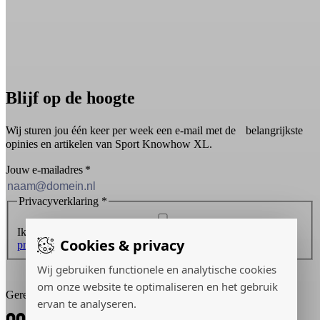
Blijf op de hoogte
Wij sturen jou één keer per week een e-mail met de belangrijkste
opinies en artikelen van Sport Knowhow XL.
Jouw e-mailadres
*
Privacyverklaring
*
Ik ontvang graag de nieuwsbrief en ga akkoord met de
Cookies & privacy
privacyverklaring
.
Wij gebruiken functionele en analytische cookies
Inschrijven
om onze website te optimaliseren en het gebruik
Gerealiseerd door:
ervan te analyseren.