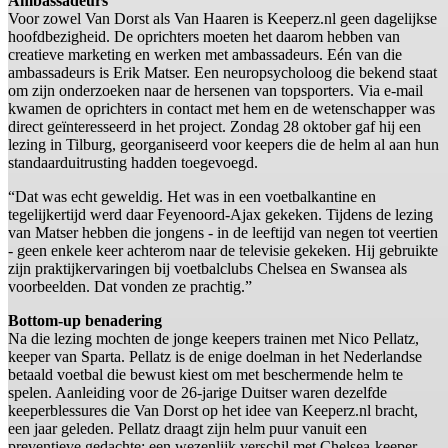
Ambassadeurs
Voor zowel Van Dorst als Van Haaren is Keeperz.nl geen dagelijkse
hoofdbezigheid. De oprichters moeten het daarom hebben van
creatieve marketing en werken met ambassadeurs. Eén van die
ambassadeurs is Erik Matser. Een neuropsycholoog die bekend staat
om zijn onderzoeken naar de hersenen van topsporters. Via e-mail
kwamen de oprichters in contact met hem en de wetenschapper was
direct geïnteresseerd in het project. Zondag 28 oktober gaf hij een
lezing in Tilburg, georganiseerd voor keepers die de helm al aan hun
standaarduitrusting hadden toegevoegd.
“Dat was echt geweldig. Het was in een voetbalkantine en
tegelijkertijd werd daar Feyenoord-Ajax gekeken. Tijdens de lezing
van Matser hebben die jongens - in de leeftijd van negen tot veertien
- geen enkele keer achterom naar de televisie gekeken. Hij gebruikte
zijn praktijkervaringen bij voetbalclubs Chelsea en Swansea als
voorbeelden. Dat vonden ze prachtig.”
Bottom-up benadering
Na die lezing mochten de jonge keepers trainen met Nico Pellatz,
keeper van Sparta. Pellatz is de enige doelman in het Nederlandse
betaald voetbal die bewust kiest om met beschermende helm te
spelen. Aanleiding voor de 26-jarige Duitser waren dezelfde
keeperblessures die Van Dorst op het idee van Keeperz.nl bracht,
een jaar geleden. Pellatz draagt zijn helm puur vanuit een
preventieve gedachte: een wezenlijk verschil met Chelsea-keeper