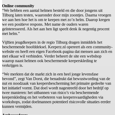
Online community
“We hebben een aantal helmen besteld en die door jongens uit
Tilburg laten testen, waaronder door mijn zoontjes. Daarna vroegen
we aan hen hoe het is om te keepen met zo’n helm. Daarop kregen
we een positieve respons. Met name de ouders waren
geïnteresseerd. Als het aan hen ligt speelt denk ik negentig procent
met helm.”
Vijftien jeugdkeepers in de regio Tilburg dragen inmiddels het
beschermende hoofddeksel. Keeperz.nl opereert als een community-
website en heeft een eigen Facebook-pagina dat mensen aan zich en
met elkaar wil verbinden. Verder beheert de site een webshop
waarop naast helmen ook beschermende keeperskleding te
verkrijgen is.
“We merkten dat de markt zich in een heel jonge levensfase
bevond”, zegt Van Dorst, die benadrukt dat bewustwording van de
nut en noodzaak van keepersbescherming het primaire gedeelte van
het initiatief vormt. Dat doel wordt nagestreefd door het bedrijf op
twee manieren: het uitbannen van risico’s via beschermende
keeperskleding en het verbeteren van keepersvaardigheden via
workshops, zodat doelmannen potentieel risicovolle situaties eerder
kunnen vermijden.