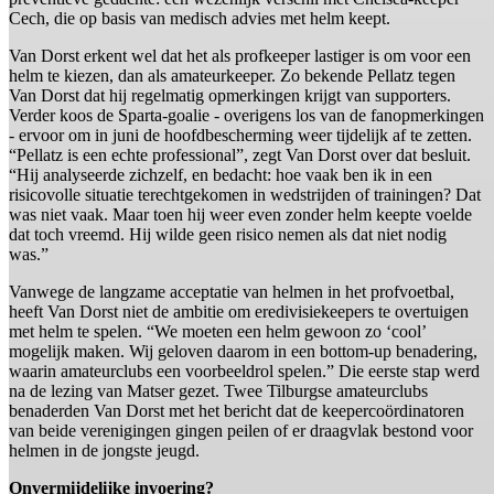
Cech, die op basis van medisch advies met helm keept.
Van Dorst erkent wel dat het als profkeeper lastiger is om voor een
helm te kiezen, dan als amateurkeeper. Zo bekende Pellatz tegen
Van Dorst dat hij regelmatig opmerkingen krijgt van supporters.
Verder koos de Sparta-goalie - overigens los van de fanopmerkingen
- ervoor om in juni de hoofdbescherming weer tijdelijk af te zetten.
“Pellatz is een echte professional”, zegt Van Dorst over dat besluit.
“Hij analyseerde zichzelf, en bedacht: hoe vaak ben ik in een
risicovolle situatie terechtgekomen in wedstrijden of trainingen? Dat
was niet vaak. Maar toen hij weer even zonder helm keepte voelde
dat toch vreemd. Hij wilde geen risico nemen als dat niet nodig
was.”
Vanwege de langzame acceptatie van helmen in het profvoetbal,
heeft Van Dorst niet de ambitie om eredivisiekeepers te overtuigen
met helm te spelen. “We moeten een helm gewoon zo ‘cool’
mogelijk maken. Wij geloven daarom in een bottom-up benadering,
waarin amateurclubs een voorbeeldrol spelen.” Die eerste stap werd
na de lezing van Matser gezet. Twee Tilburgse amateurclubs
benaderden Van Dorst met het bericht dat de keepercoördinatoren
van beide verenigingen gingen peilen of er draagvlak bestond voor
helmen in de jongste jeugd.
Onvermijdelijke invoering?