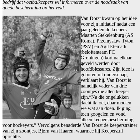
bedrijf dat voetbalkeepers wil informeren over de noodzaak van
goede bescherming op het veld.
Van Dorst kwam op het idee
voor zijn initiatief nadat een
jaar geleden de keepers
Maarten Stekelenburg (AS
Roma), Przemyslaw Tyton
(PSV) en Agil Etemadi
(beloftenteam FC
Groningen) kort na elkaar
geveld werden door
hoofdblessures. Zijn idee is
geboren uit ouderschap,
verklaart hij. Van Dorst is
namelijk vader van drie
zoontjes die allen keeper
zijn.“Na die ongelukken
dacht ik: oei, daar moeten
we wat aan doen. Ik ging
toen googelen en vond
alleen keepersbescherming
voor hockeyers.” Vervolgens benaderde Van Dorst de keeperstrainer
van zijn zoontjes, Bjørn van Haaren, waarmee hij Keeperz.nl
oprichtte.