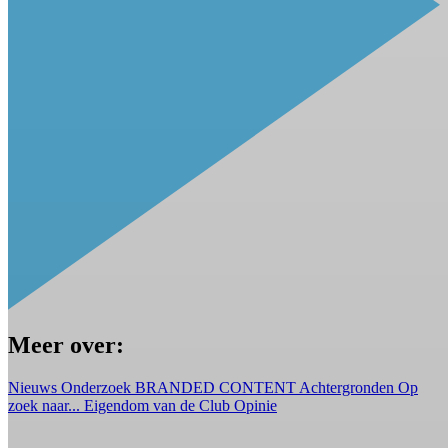
Meer over:
Nieuws
Onderzoek
BRANDED CONTENT
Achtergronden
Op
zoek naar...
Eigendom van de Club
Opinie