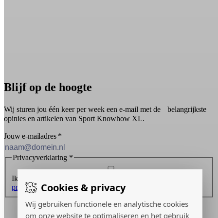
Blijf op de hoogte
Wij sturen jou één keer per week een e-mail met de belangrijkste
opinies en artikelen van Sport Knowhow XL.
Jouw e-mailadres
*
Privacyverklaring
*
Ik ontvang graag de nieuwsbrief en ga akkoord met de
Cookies & privacy
privacyverklaring
.
Wij gebruiken functionele en analytische cookies
Inschrijven
om onze website te optimaliseren en het gebruik