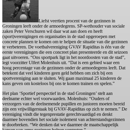
Liefst veertien procent van de gezinnen in
Groningen leeft onder de armoedegrens. SP-wethouder van sociale
zaken Peter Verschuren wil daar wat aan doen en heeft
(sport)verenigingen en organisaties in de stad opgeroepen met
concrete plannen te komen om te helpen de situatie van die gezinnen
te verbeteren. De voetbalvereniging GVAV Rapiditas is één van de
eerste verenigingen die een concreet plan presenteerde en dit seizoen
gaat uitvoeren. “Ons sportpark ligt in het noordoosten van de stad”,
legt voorzitter Ulfert Molenhuis uit. “Dat is een gebied waar een
hoog percentage van de gezinnen onder de armoedegrens leeft. Dat
betekent dat veel kinderen geen geld hebben om zich bij een
sportvereniging aan te sluiten. Wij gaan maximaal 25 kinderen de
kans geven om kosteloos bij ons te komen trainen en spelen.”
Het plan ‘Sportief perspectief in de stad Groningen’ stelt aan
deelname echter wel voorwaarden. Molenhuis: “Ouders of
verzorgers van de deelnemende pupillen en junioren moeten bereid
zijn een vrijwilligerstaak bij GVAV-Rapiditas op zich te nemen.” De
vereniging vindt die tegenprestatie gerechtvaardigd en denkt
daarmee bovendien het sociale isolement van achterstandsgezinnen