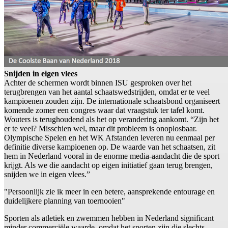
Snijden in eigen vlees
Achter de schermen wordt binnen ISU gesproken over het
terugbrengen van het aantal schaatswedstrijden, omdat er te veel
kampioenen zouden zijn. De internationale schaatsbond organiseert
komende zomer een congres waar dat vraagstuk ter tafel komt.
Wouters is terughoudend als het op verandering aankomt. “Zijn het
er te veel? Misschien wel, maar dit probleem is onoplosbaar.
Olympische Spelen en het WK Afstanden leveren nu eenmaal per
definitie diverse kampioenen op. De waarde van het schaatsen, zit
hem in Nederland vooral in de enorme media-aandacht die de sport
krijgt. Als we die aandacht op eigen initiatief gaan terug brengen,
snijden we in eigen vlees.”
"Persoonlijk zie ik meer in een betere, aansprekende entourage en
duidelijkere planning van toernooien"
Sporten als atletiek en zwemmen hebben in Nederland significant
minder commerciële waarde, omdat het sporten zijn die slechts