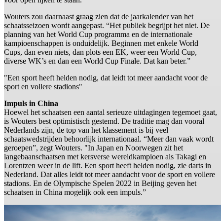
Wouters zou daarnaast graag zien dat de jaarkalender van het
schaatsseizoen wordt aangepast. “Het publiek begrijpt het niet. De
planning van het World Cup programma en de internationale
kampioenschappen is onduidelijk. Beginnen met enkele World
Cups, dan even niets, dan plots een EK, weer een World Cup,
diverse WK’s en dan een World Cup Finale. Dat kan beter.”
"Een sport heeft helden nodig, dat leidt tot meer aandacht voor de
sport en vollere stadions"
Impuls in China
Hoewel het schaatsen een aantal serieuze uitdagingen tegemoet gaat,
is Wouters best optimistisch gestemd. De traditie mag dan vooral
Nederlands zijn, de top van het klassement is bij veel
schaatswedstrijden behoorlijk internationaal. “Meer dan vaak wordt
geroepen”, zegt Wouters. "In Japan en Noorwegen zit het
langebaanschaatsen met kersverse wereldkampioen als Takagi en
Lorentzen weer in de lift. Een sport heeft helden nodig, zie darts in
Nederland. Dat alles leidt tot meer aandacht voor de sport en vollere
stadions. En de Olympische Spelen 2022 in Beijing geven het
schaatsen in China mogelijk ook een impuls.”