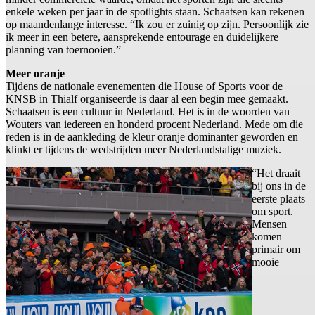
enkele weken per jaar in de spotlights staan. Schaatsen kan rekenen
op maandenlange interesse. “Ik zou er zuinig op zijn. Persoonlijk zie
ik meer in een betere, aansprekende entourage en duidelijkere
planning van toernooien.”
Meer oranje
Tijdens de nationale evenementen die House of Sports voor de
KNSB in Thialf organiseerde is daar al een begin mee gemaakt.
Schaatsen is een cultuur in Nederland. Het is in de woorden van
Wouters van iedereen en honderd procent Nederland. Mede om die
reden is in de aankleding de kleur oranje dominanter geworden en
klinkt er tijdens de wedstrijden meer Nederlandstalige muziek.
“Het draait
bij ons in de
eerste plaats
om sport.
Mensen
komen
primair om
mooie