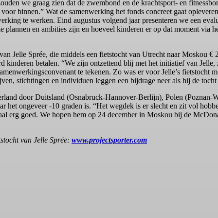
 zouden we graag zien dat de zwembond en de krachtsport- en fitnessbon
 voor binnen.” Wat de samenwerking het fonds concreet gaat opleveren
erking te werken. Eind augustus volgend jaar presenteren we een evalu
lannen en ambities zijn en hoeveel kinderen er op dat moment via het
Jelle Sprée, die middels een fietstocht van Utrecht naar Moskou € 2
kinderen betalen. “We zijn ontzettend blij met het initiatief van Jelle, 
enwerkingsconvenant te tekenen. Zo was er voor Jelle’s fietstocht me
en, stichtingen en individuen leggen een bijdrage neer als hij de tocht 
Nederland door Duitsland (Osnabruck-Hannover-Berlijn), Polen (Poznan
 het ongeveer -10 graden is. “Het wegdek is er slecht en zit vol hobbe
emaal erg goed. We hopen hem op 24 december in Moskou bij de McDonald
etstocht van Jelle Sprée:
www.projectsporter.com