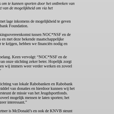
ans om te kunnen sporten door het ontbreken van
kt van de mogelijkheid om via het
 met lage inkomens de mogelijkheid te geven
bank Foundation.
werkingsovereenkomst tussen NOC*NSF en de
n en met deze bekende maatschappelijke
ar te krijgen, hebben we financiën nodig en
belang. Keen vervolgt: “NOC*NSF en de
an onze stichting zeker beter. Hopelijk zorgt
nnen wij immers weer verder werken en zoveel
”
stichting van lokale Rabobanken en Rabobank
middel van donaties en hierdoor kunnen wij het
steunt de missie van het Jeugdsportfonds.
veel mogelijk mensen te laten sporten; het
eer interessant.”
artner is McDonald’s en ook de KNVB steunt