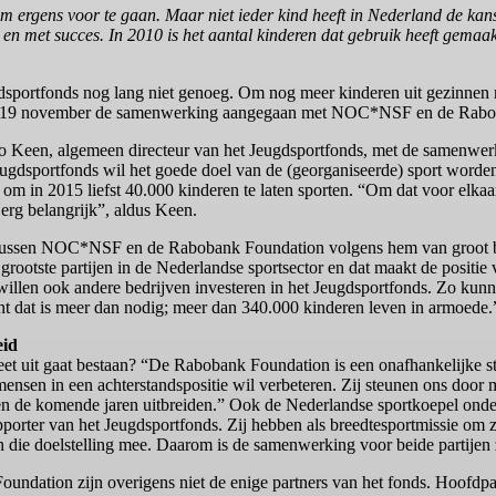
e om ergens voor te gaan. Maar niet ieder kind heeft in Nederland de k
n en met succes. In 2010 is het aantal kinderen dat gebruik heeft gemaa
gdsportfonds nog lang niet genoeg. Om nog meer kinderen uit gezinnen
 op 19 november de samenwerking aangegaan met NOC*NSF en de Rabo
nko Keen, algemeen directeur van het Jeugdsportfonds, met de samen
gdsportfonds wil het goede doel van de (georganiseerde) sport worde
et om in 2015 liefst 40.000 kinderen te laten sporten. “Om dat voor elka
erg belangrijk”, aldus Keen.
tussen NOC*NSF en de Rabobank Foundation volgens hem van groot 
ootste partijen in de Nederlandse sportsector en dat maakt de positie v
n willen ook andere bedrijven investeren in het Jeugdsportfonds. Zo ku
t dat is meer dan nodig; meer dan 340.000 kinderen leven in armoede.
eid
t uit gaat bestaan? “De Rabobank Foundation is een onafhankelijke 
mensen in een achterstandspositie wil verbeteren. Zij steunen ons door 
en de komende jaren uitbreiden.” Ook de Nederlandse sportkoepel onder
ter van het Jeugdsportfonds. Zij hebben als breedtesportmissie om zo
an die doelstelling mee. Daarom is de samenwerking voor beide partijen z
dation zijn overigens niet de enige partners van het fonds. Hoofdp