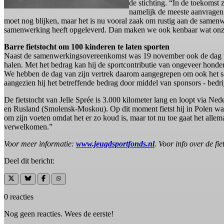
de stichting. “In de toekomst
namelijk de meeste aanvragen
moet nog blijken, maar het is nu vooral zaak om rustig aan de samenw
samenwerking heeft opgeleverd. Dan maken we ook kenbaar wat onze p
Barre fietstocht om 100 kinderen te laten sporten
Naast de samenwerkingsovereenkomst was 19 november ook de dag van 
halen. Met het bedrag kan hij de sportcontributie van ongeveer honderd 
We hebben de dag van zijn vertrek daarom aangegrepen om ook het sam
aangezien hij het betreffende bedrag door middel van sponsors - bedrijv
De fietstocht van Jelle Sprée is 3.000 kilometer lang en loopt via 
en Rusland (Smolensk-Moskou). Op dit moment fietst hij in Polen waar
om zijn voeten omdat het er zo koud is, maar tot nu toe gaat het all
verwelkomen.”
Voor meer informatie:
www.jeugdsportfonds.nl
. Voor info over de fi
Deel dit bericht:
0 reacties
Nog geen reacties. Wees de eerste!