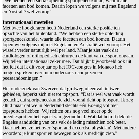
“We hebben een sterke opleiding sportgeneeskunde, waarin alle
facetten aan bod komen. Daarin lopen we volgens mij met Engeland
en Australië wel voorop"
Internationaal meetellen
Met twee hoogleraren heeft Nederland een sterke positie ten
opzichte van het buitenland. “We hebben een sterke opleiding
sportgeneeskunde, waarin alle facetten aan bod komen. Daarin
lopen we volgens mij met Engeland en Australië wel voorop. Het
wisselt verder natuurlijk wel per land. Maar je ziet vaak dat
cardiologen of orthopedisch chirurgen de kant van de sport opgaan.
Wij tellen internationaal zeker mee. Dat blijkt bijvoorbeeld ook uit
het feit dat ik dit voorjaar op het IOC-congres in Monaco heb
mogen spreken over mijn onderzoek naar pezen en
peesaandoeningen.”
Het onderzoek van Zwerver, dat grofweg uiteenvalt in twee
gebieden, beperkt zich niet tot topsport. “Dat is wel wat vaak wordt
gedacht, dat sportgeneeskunde zich vooral richt op topsport. Ik zeg
altijd maar dat we in Nederland slechts één Boeing vol met
topsporters hebben. Wij richten ons nog veel meer op de
breedtesport en het aspect van gezondheid. Wat dat betreft dekt de
Engelse aanduiding van ons vak de lading misschien ook beter.
Daar hebben ze het over ‘sport and excercise physician'. Met andere
woorden: je kunt sport en bewegen ook als medicijn zien.”