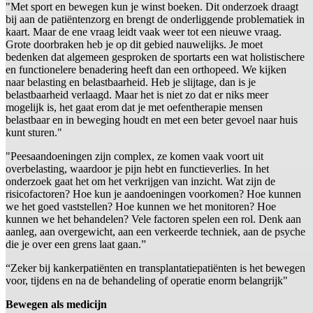
"Met sport en bewegen kun je winst boeken. Dit onderzoek draagt
bij aan de patiëntenzorg en brengt de onderliggende problematiek in
kaart. Maar de ene vraag leidt vaak weer tot een nieuwe vraag.
Grote doorbraken heb je op dit gebied nauwelijks. Je moet
bedenken dat algemeen gesproken de sportarts een wat holistischere
en functionelere benadering heeft dan een orthopeed. We kijken
naar belasting en belastbaarheid. Heb je slijtage, dan is je
belastbaarheid verlaagd. Maar het is niet zo dat er niks meer
mogelijk is, het gaat erom dat je met oefentherapie mensen
belastbaar en in beweging houdt en met een beter gevoel naar huis
kunt sturen."
"Peesaandoeningen zijn complex, ze komen vaak voort uit
overbelasting, waardoor je pijn hebt en functieverlies. In het
onderzoek gaat het om het verkrijgen van inzicht. Wat zijn de
risicofactoren? Hoe kun je aandoeningen voorkomen? Hoe kunnen
we het goed vaststellen? Hoe kunnen we het monitoren? Hoe
kunnen we het behandelen? Vele factoren spelen een rol. Denk aan
aanleg, aan overgewicht, aan een verkeerde techniek, aan de psyche
die je over een grens laat gaan.”
“Zeker bij kankerpatiënten en transplantatiepatiënten is het bewegen
voor, tijdens en na de behandeling of operatie enorm belangrijk"
Bewegen als medicijn