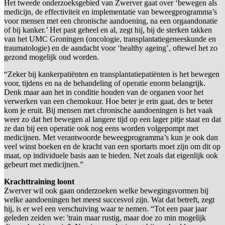
Het tweede onderzoeksgebied van Zwerver gaat over ‘bewegen als
medicijn, de effectiviteit en implementatie van beweegprogramma’s
voor mensen met een chronische aandoening, na een orgaandonatie
of bij kanker.’ Het past geheel en al, zegt hij, bij de sterken takken
van het UMC Groningen (oncologie, transplantatiegeneeskunde en
traumatologie) en de aandacht voor ‘healthy ageing’, oftewel het zo
gezond mogelijk oud worden.
“Zeker bij kankerpatiënten en transplantatiepatiënten is het bewegen
voor, tijdens en na de behandeling of operatie enorm belangrijk.
Denk maar aan het in conditie houden van de organen voor het
verwerken van een chemokuur. Hoe beter je erin gaat, des te beter
kom je eruit. Bij mensen met chronische aandoeningen is het vaak
weer zo dat het bewegen al langere tijd op een lager pitje staat en dat
ze dan bij een operatie ook nog eens worden volgepompt met
medicijnen. Met verantwoorde beweegprogramma’s kun je ook dan
veel winst boeken en de kracht van een sportarts moet zijn om dit op
maat, op individuele basis aan te bieden. Net zoals dat eigenlijk ook
gebeurt met medicijnen.”
Krachttraining loont
Zwerver wil ook gaan onderzoeken welke bewegingsvormen bij
welke aandoeningen het meest succesvol zijn. Wat dat betreft, zegt
hij, is er wel een verschuiving waar te nemen. “Tot een paar jaar
geleden zeiden we: 'train maar rustig, maar doe zo min mogelijk