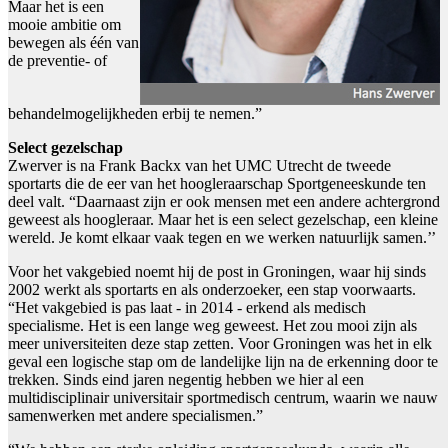
Maar het is een
mooie ambitie om
bewegen als één van
de preventie- of
behandelmogelijkheden erbij te nemen.”
Select gezelschap
Zwerver is na Frank Backx van het UMC Utrecht de tweede
sportarts die de eer van het hoogleraarschap Sportgeneeskunde ten
deel valt. “Daarnaast zijn er ook mensen met een andere achtergrond
geweest als hoogleraar. Maar het is een select gezelschap, een kleine
wereld. Je komt elkaar vaak tegen en we werken natuurlijk samen.’’
Voor het vakgebied noemt hij de post in Groningen, waar hij sinds
2002 werkt als sportarts en als onderzoeker, een stap voorwaarts.
“Het vakgebied is pas laat - in 2014 - erkend als medisch
specialisme. Het is een lange weg geweest. Het zou mooi zijn als
meer universiteiten deze stap zetten. Voor Groningen was het in elk
geval een logische stap om de landelijke lijn na de erkenning door te
trekken. Sinds eind jaren negentig hebben we hier al een
multidisciplinair universitair sportmedisch centrum, waarin we nauw
samenwerken met andere specialismen.”