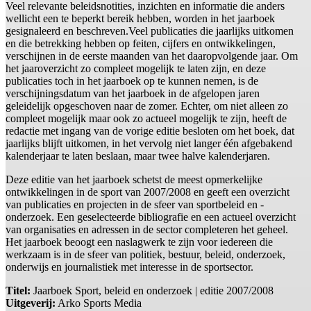
Veel relevante beleidsnotities, inzichten en informatie die anders
wellicht een te beperkt bereik hebben, worden in het jaarboek
gesignaleerd en beschreven.Veel publicaties die jaarlijks uitkomen
en die betrekking hebben op feiten, cijfers en ontwikkelingen,
verschijnen in de eerste maanden van het daaropvolgende jaar. Om
het jaaroverzicht zo compleet mogelijk te laten zijn, en deze
publicaties toch in het jaarboek op te kunnen nemen, is de
verschijningsdatum van het jaarboek in de afgelopen jaren
geleidelijk opgeschoven naar de zomer. Echter, om niet alleen zo
compleet mogelijk maar ook zo actueel mogelijk te zijn, heeft de
redactie met ingang van de vorige editie besloten om het boek, dat
jaarlijks blijft uitkomen, in het vervolg niet langer één afgebakend
kalenderjaar te laten beslaan, maar twee halve kalenderjaren.
Deze editie van het jaarboek schetst de meest opmerkelijke
ontwikkelingen in de sport van 2007/2008 en geeft een overzicht
van publicaties en projecten in de sfeer van sportbeleid en -
onderzoek. Een geselecteerde bibliografie en een actueel overzicht
van organisaties en adressen in de sector completeren het geheel.
Het jaarboek beoogt een naslagwerk te zijn voor iedereen die
werkzaam is in de sfeer van politiek, bestuur, beleid, onderzoek,
onderwijs en journalistiek met interesse in de sportsector.
Titel:
Jaarboek Sport, beleid en onderzoek | editie 2007/2008
Uitgeverij:
Arko Sports Media