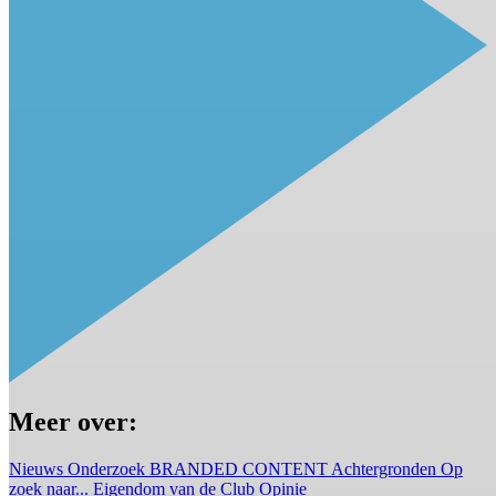
Meer over:
Nieuws
Onderzoek
BRANDED CONTENT
Achtergronden
Op
zoek naar...
Eigendom van de Club
Opinie