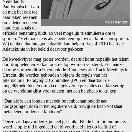
Nederlands
Paralympisch Team
en mag het ook tot
haar taken rekenen
om atleten met een
handicap, zoals de
officiële benaming luidt, zo veel mogelijk te stimuleren om te
sporten. “Het mooiste is als je iedereen op niveau kunt laten sporten.
Wij denken dat integratie daarbij kan helpen. Vanaf 2010 heeft de
Atletiekunie in het beleid daarvoor gekozen.”
De kweekvijver mag groter worden, daaruit komt hopelijk het talent
doordruppelen en zo kan ook de top worden versterkt. Een aanzet
daartoe vormen dit seizoen ook de Runnersworld Track Meetings in
Utrecht, die worden gehouden volgens de regels van het
International Paralympic Committee (IPC) en daardoor de
mogelijkheid bieden om via de geleverde prestaties een klassering
op de wereldranglijst voor atleten met een handicap te krijgen.
“Dan zie je een jongen met een bovenbeenamputatie aan
hoogspringen doen in het reguliere veld, terwijl de baan vol staat
met atleten, ouders en kinderen"
“Deze vrijdagavonden zijn heel geschikt. Bij de hardloopnummers
word je op je tijd ingedeeld en bijvoorbeeld niet op leeftijd of