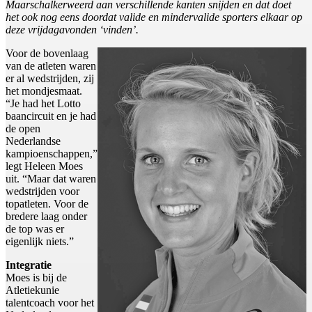
Maarschalkerweerd aan verschillende kanten snijden en dat doet
het ook nog eens doordat valide en mindervalide sporters elkaar op
deze vrijdagavonden ‘vinden’.
Voor de bovenlaag
van de atleten waren
er al wedstrijden, zij
het mondjesmaat.
“Je had het Lotto
baancircuit en je had
de open
Nederlandse
kampioenschappen,”
legt Heleen Moes
uit. “Maar dat waren
wedstrijden voor
topatleten. Voor de
bredere laag onder
de top was er
eigenlijk niets.”
Integratie
Moes is bij de
Atletiekunie
talentcoach voor het