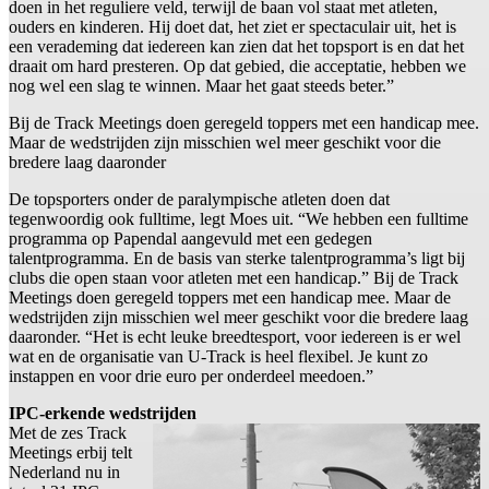
doen in het reguliere veld, terwijl de baan vol staat met atleten,
ouders en kinderen. Hij doet dat, het ziet er spectaculair uit, het is
een verademing dat iedereen kan zien dat het topsport is en dat het
draait om hard presteren. Op dat gebied, die acceptatie, hebben we
nog wel een slag te winnen. Maar het gaat steeds beter.”
Bij de Track Meetings doen geregeld toppers met een handicap mee.
Maar de wedstrijden zijn misschien wel meer geschikt voor die
bredere laag daaronder
De topsporters onder de paralympische atleten doen dat
tegenwoordig ook fulltime, legt Moes uit. “We hebben een fulltime
programma op Papendal aangevuld met een gedegen
talentprogramma. En de basis van sterke talentprogramma’s ligt bij
clubs die open staan voor atleten met een handicap.” Bij de Track
Meetings doen geregeld toppers met een handicap mee. Maar de
wedstrijden zijn misschien wel meer geschikt voor die bredere laag
daaronder. “Het is echt leuke breedtesport, voor iedereen is er wel
wat en de organisatie van U-Track is heel flexibel. Je kunt zo
instappen en voor drie euro per onderdeel meedoen.”
IPC-erkende wedstrijden
Met de zes Track
Meetings erbij telt
Nederland nu in