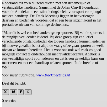
Nederland telt zo’n duizend atleten met een lichamelijke of
verstandelijke handicap. Samen met de Johan Cruyff Foundation
voert de Atletiekunie een stimuleringsbeleid voor sport voor jeugd
met een handicap. De Track Meetings liggen in het verlengde
daarvan en bieden als voordeel dat er een beter inzicht komt in het
prestatieve niveau van sommige deelnemers.
“Maar dit is wel een heel andere groep sporters. Bij valide sporters is
de ranglijst veel eerder leidend. Bij deze groep zijn er allerlei
verschillende omstandigheden die tot een handicap kunnen leiden en
bij nieuwe gevallen is het altijd de vraag of ze gaan sporten en welk
niveau ze kunnen bereiken. Het is voor ons ook wel zaak zo goed
mogelijk contact te onderhouden met revalidatiecentra. Atletiek is
een veelzijdige sport voor iedereen en dat is een geweldige kans om
meer mensen met een handicap te laten sporten. In de breedte of
top.”
Voor meer informatie:
www.trackmeetings.nl
Deel dit bericht:
0 reacties