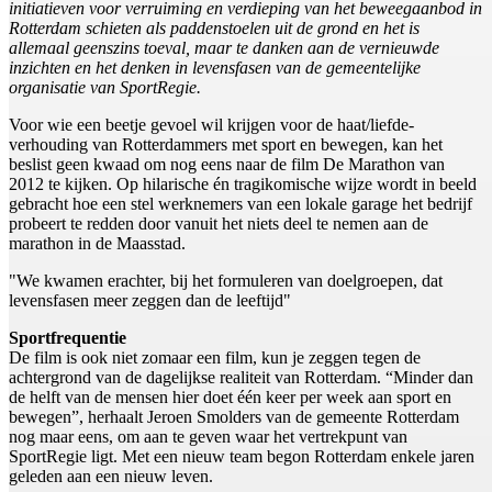
initiatieven voor verruiming en verdieping van het beweegaanbod in
Rotterdam schieten als paddenstoelen uit de grond en het is
allemaal geenszins toeval, maar te danken aan de vernieuwde
inzichten en het denken in levensfasen van de gemeentelijke
organisatie van SportRegie.
Voor wie een beetje gevoel wil krijgen voor de haat/liefde-
verhouding van Rotterdammers met sport en bewegen, kan het
beslist geen kwaad om nog eens naar de film De Marathon van
2012 te kijken. Op hilarische én tragikomische wijze wordt in beeld
gebracht hoe een stel werknemers van een lokale garage het bedrijf
probeert te redden door vanuit het niets deel te nemen aan de
marathon in de Maasstad.
"We kwamen erachter, bij het formuleren van doelgroepen, dat
levensfasen meer zeggen dan de leeftijd"
Sportfrequentie
De film is ook niet zomaar een film, kun je zeggen tegen de
achtergrond van de dagelijkse realiteit van Rotterdam. “Minder dan
de helft van de mensen hier doet één keer per week aan sport en
bewegen”, herhaalt Jeroen Smolders van de gemeente Rotterdam
nog maar eens, om aan te geven waar het vertrekpunt van
SportRegie ligt. Met een nieuw team begon Rotterdam enkele jaren
geleden aan een nieuw leven.