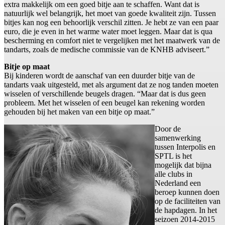
extra makkelijk om een goed bitje aan te schaffen. Want dat is
natuurlijk wel belangrijk, het moet van goede kwaliteit zijn. Tussen
bitjes kan nog een behoorlijk verschil zitten. Je hebt ze van een paar
euro, die je even in het warme water moet leggen. Maar dat is qua
bescherming en comfort niet te vergelijken met het maatwerk van de
tandarts, zoals de medische commissie van de KNHB adviseert.”
Bitje op maat
Bij kinderen wordt de aanschaf van een duurder bitje van de
tandarts vaak uitgesteld, met als argument dat ze nog tanden moeten
wisselen of verschillende beugels dragen. “Maar dat is dus geen
probleem. Met het wisselen of een beugel kan rekening worden
gehouden bij het maken van een bitje op maat.”
Door de
samenwerking
tussen Interpolis en
SPTL is het
mogelijk dat bijna
alle clubs in
Nederland een
beroep kunnen doen
op de faciliteiten van
de hapdagen. In het
seizoen 2014-2015