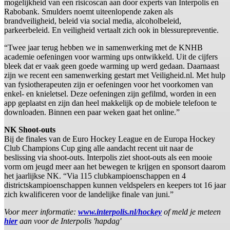
mogelijkheid van een risicoscan aan door experts van Interpolis en
Rabobank. Smulders noemt uiteenlopende zaken als
brandveiligheid, beleid via social media, alcoholbeleid,
parkeerbeleid. En veiligheid vertaalt zich ook in blessurepreventie.
“Twee jaar terug hebben we in samenwerking met de KNHB
academie oefeningen voor warming ups ontwikkeld. Uit de cijfers
bleek dat er vaak geen goede warming up werd gedaan. Daarnaast
zijn we recent een samenwerking gestart met Veiligheid.nl. Met hulp
van fysiotherapeuten zijn er oefeningen voor het voorkomen van
enkel- en knieletsel. Deze oefeningen zijn gefilmd, worden in een
app geplaatst en zijn dan heel makkelijk op de mobiele telefoon te
downloaden. Binnen een paar weken gaat het online.”
NK Shoot-outs
Bij de finales van de Euro Hockey League en de Europa Hockey
Club Champions Cup ging alle aandacht recent uit naar de
beslissing via shoot-outs. Interpolis ziet shoot-outs als een mooie
vorm om jeugd meer aan het bewegen te krijgen en sponsort daarom
het jaarlijkse NK. “Via 115 clubkampioenschappen en 4
districtskampioenschappen kunnen veldspelers en keepers tot 16 jaar
zich kwalificeren voor de landelijke finale van juni.”
Voor meer informatie:
www.interpolis.nl/hockey
of meld je meteen
hier
aan voor de Interpolis 'hapdag'