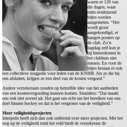
waren er 120 van
die dagen, waar
ruim zesduizend
bitjes werden
aangemeten. “Het
wordt groot
aangekondigd, er
hangen posters op
de club. Zo’n
hapdag zelf kun je
bij binnenkomst in
het clubhuis niet
missen. En voor de
bitjes bestaat er ook
een collectieve zorgpolis voor leden van de KNHB. Als ze die bij
ons afsluiten, krijgen ze een deel van de kosten vergoed.”
Andere verzekeraars zouden op hetzelfde idee van het aanbieden
van een kostenvergoeding kunnen komen. Smulders: “Dat maakt
ons ook niet zoveel uit. Het gaat ons echt om het bereiken van ons
doel binnen hockey en dat is het vergroten van de veiligheid.”
Meer veiligheidsprojecten
Interpolis heeft zich dan ook ontfermd over meer projecten. Met het
oog op de veiligheid rond het veld biedt de verzekeraar de