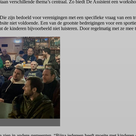
 verschillende thema’s centraal. Zo biedt De Assistent een workshop 
Die zijn bedoeld voor verenigingen met een specifieke vraag van een tr
site niet voldoende. Een van de grootste bedreigingen voor een sportie
t de kinderen bijvoorbeeld niet luisteren. Door regelmatig met ze mee te 
 zien in andere gemeenten. “Bijna iedereen heeft moeite met kinderen di