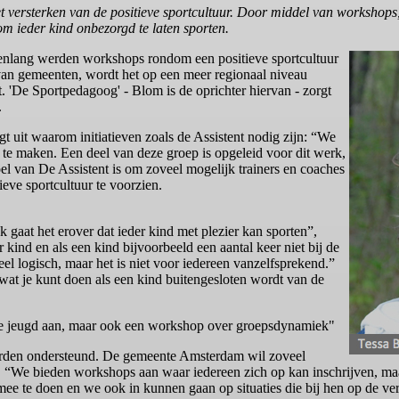
het versterken van de positieve sportcultuur. Door middel van workshops
 ieder kind onbezorgd te laten sporten.
enlang werden workshops rondom een positieve sportcultuur
an gemeenten, wordt het op een meer regionaal niveau
. 'De Sportpedagoog' - Blom is de oprichter hiervan - zorgt
.
t uit waarom initiatieven zoals de Assistent nodig zijn: “We
r te maken. Een deel van deze groep is opgeleid voor dit werk,
doel van De Assistent is om zoveel mogelijk trainers en coaches
eve sportcultuur te voorzien.
k gaat het erover dat ieder kind met plezier kan sporten”,
 kind en als een kind bijvoorbeeld een aantal keer niet bij de
eel logisch, maar het is niet voor iedereen vanzelfsprekend.”
 wat je kunt doen als een kind buitengesloten wordt van de
ste jeugd aan, maar ook een workshop over groepsdynamiek"
orden ondersteund. De gemeente Amsterdam wil zoveel
. “We bieden workshops aan waar iedereen zich op kan inschrijven, m
ee te doen en we ook in kunnen gaan op situaties die bij hen op de ve