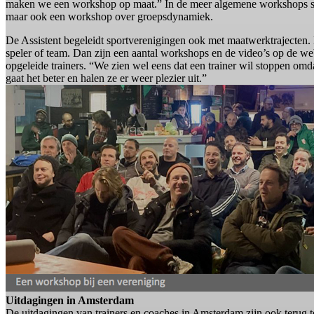
maken we een workshop op maat.” In de meer algemene workshops staan
maar ook een workshop over groepsdynamiek.
De Assistent begeleidt sportverenigingen ook met maatwerktrajecten. 
speler of team. Dan zijn een aantal workshops en de video’s op de web
opgeleide trainers. “We zien wel eens dat een trainer wil stoppen omda
gaat het beter en halen ze er weer plezier uit.”
Uitdagingen in Amsterdam
De uitdagingen van trainers en coaches in Amsterdam zijn ook terug te