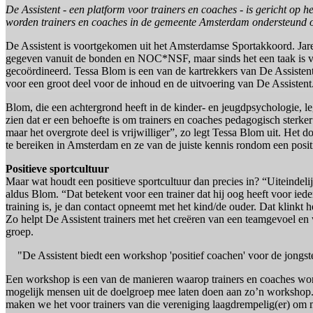
De Assistent - een platform voor trainers en coaches - is gericht op 
worden trainers en coaches in de gemeente Amsterdam ondersteund om
De Assistent is voortgekomen uit het Amsterdamse Sportakkoord. Jar
gegeven vanuit de bonden en NOC*NSF, maar sinds het een taak is v
gecoördineerd. Tessa Blom is een van de kartrekkers van De Assistent
voor een groot deel voor de inhoud en de uitvoering van De Assistent
Blom, die een achtergrond heeft in de kinder- en jeugdpsychologie, leg
zien dat er een behoefte is om trainers en coaches pedagogisch sterke
maar het overgrote deel is vrijwilliger”, zo legt Tessa Blom uit. Het 
te bereiken in Amsterdam en ze van de juiste kennis rondom een positi
Positieve sportcultuur
Maar wat houdt een positieve sportcultuur dan precies in? “Uiteindelij
aldus Blom. “Dat betekent voor een trainer dat hij oog heeft voor ieder
training is, je dan contact opneemt met het kind/de ouder. Dat klinkt h
Zo helpt De Assistent trainers met het creëren van een teamgevoel en
groep.
"De Assistent biedt een workshop 'positief coachen' voor de jong
Een workshop is een van de manieren waarop trainers en coaches w
mogelijk mensen uit de doelgroep mee laten doen aan zo’n workshop
maken we het voor trainers van die vereniging laagdrempelig(er) om m