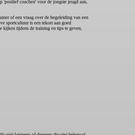
'positief coachen' voor de jongste jeugd aan,
ainer of een vraag over de begeleiding van een
ve sportcultuur is een tekort aan goed
kijken tijdens de training en tips te geven,
e niet luisteren of dromers die niet helemaal