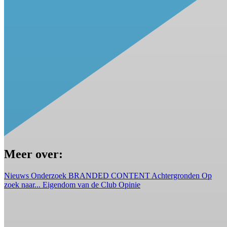
Meer over:
Nieuws
Onderzoek
BRANDED CONTENT
Achtergronden
Op
zoek naar...
Eigendom van de Club
Opinie