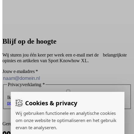
Blijf op de hoogte
Wij sturen jou één keer per week een e-mail met de belangrijkste
opinies en artikelen van Sport Knowhow XL.
Jouw e-mailadres
*
Privacyverklaring
*
Ik ontvang graag de nieuwsbrief en ga akkoord met de
Cookies & privacy
privacyverklaring
.
Wij gebruiken functionele en analytische cookies
Inschrijven
om onze website te optimaliseren en het gebruik
Gerealiseerd door:
ervan te analyseren.