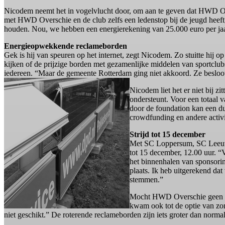
Nicodem neemt het in vogelvlucht door, om aan te geven dat HWD Over
met HWD Overschie en de club zelfs een ledenstop bij de jeugd heeft
houden. Nou, we hebben een energierekening van 25.000 euro per jaar.
Energieopwekkende reclameborden
Gek is hij van speuren op het internet, zegt Nicodem. Zo stuitte hij
kijken of de prijzige borden met gezamenlijke middelen van sportclu
iedereen. “Maar de gemeente Rotterdam ging niet akkoord. Ze besloot 
Nicodem liet het er niet bij z
ondersteunt. Voor een totaal 
door de foundation kan een d
crowdfunding en andere activi
Strijd tot 15 december
Met SC Loppersum, SC Leeuwen
tot 15 december, 12.00 uur. “V
het binnenhalen van sponsorin
plaats. Ik heb uitgerekend d
stemmen.”
Mocht HWD Overschie geen eers
kwam ook tot de optie van zon
niet geschikt.” De roterende reclameborden zijn iets groter dan norma