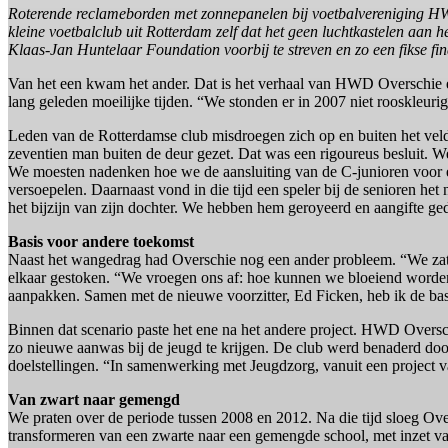
Roterende reclameborden met zonnepanelen bij voetbalvereniging HWD 
kleine voetbalclub uit Rotterdam zelf dat het geen luchtkastelen aan 
Klaas-Jan Huntelaar Foundation voorbij te streven en zo een fikse finan
Van het een kwam het ander. Dat is het verhaal van HWD Overschie e
lang geleden moeilijke tijden. “We stonden er in 2007 niet rooskleur
Leden van de Rotterdamse club misdroegen zich op en buiten het veld
zeventien man buiten de deur gezet. Dat was een rigoureus besluit.
We moesten nadenken hoe we de aansluiting van de C-junioren voor e
versoepelen. Daarnaast vond in die tijd een speler bij de senioren het 
het bijzijn van zijn dochter. We hebben hem geroyeerd en aangifte geda
Basis voor andere toekomst
Naast het wangedrag had Overschie nog een ander probleem. “We zate
elkaar gestoken. “We vroegen ons af: hoe kunnen we bloeiend worde
aanpakken. Samen met de nieuwe voorzitter, Ed Ficken, heb ik de bas
Binnen dat scenario paste het ene na het andere project. HWD Oversc
zo nieuwe aanwas bij de jeugd te krijgen. De club werd benaderd do
doelstellingen. “In samenwerking met Jeugdzorg, vanuit een project
Van zwart naar gemengd
We praten over de periode tussen 2008 en 2012. Na die tijd sloeg Ov
transformeren van een zwarte naar een gemengde school, met inzet v