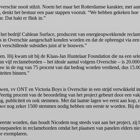
schie nooit stilzit. Noem het maar het Rotterdamse karakter, met aan
, denkt het bestuur een paar stappen vooruit. “We hebben gekeken hoe 
 Dat hakt er flink in.”
 op het bedrijf Cablean Surface, producent van energieopwekkende recla
bs in Overschie aangeschaft konden worden en dat de opbrengst via een
verschillende subsidies juist af te bouwen.”
itten. Hij kwam uit bij de Klaas-Jan Huntelaar Foundation die na een sel
van vijf reclameborden – het ideale aantal volgens Overschie – is 20.00
uw in de rug van 75 procent van dat bedrag worden verdiend, dus 15.0
teiten binnen.”
, vv ONT en Victoria Boys is Overschie in een strijd verwikkeld in d
eertig procent van de beoordeling van het project gebeurt door een vakj
g, publiciteit en ook stemmen. Met dat laatste lagen we eerst aan kop, 
at we nog zeker 1500 stemmen nodig hebben om eerste te worden. Bij de
te worden, dan houdt Nicodem nog steeds vast aan het project, zij he
nepanelen in reclameborden omdat het plaatsen van panelen elders niet 
le exemplaren.