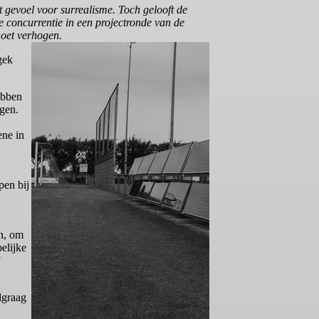
 gevoel voor surrealisme. Toch gelooft de
e concurrentie in een projectronde van de
 moet verhogen.
gek
ebben
gen.
ene in
pen bij
en, om
elijke
”
lgraag