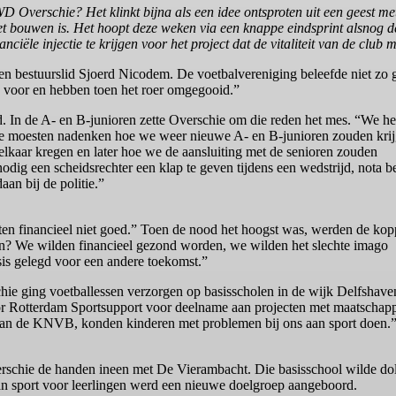
Overschie? Het klinkt bijna als een idee ontsproten uit een geest met
het bouwen is. Het hoopt deze weken via een knappe eindsprint alsnog d
ciële injectie te krijgen voor het project dat de vitaliteit van de club
n bestuurslid Sjoerd Nicodem. De voetbalvereniging beleefde niet zo 
ig voor en hebben toen het roer omgegooid.”
. In de A- en B-junioren zette Overschie om die reden het mes. “We h
 We moesten nadenken hoe we weer nieuwe A- en B-junioren zouden krij
lkaar kregen en later hoe we de aansluiting met de senioren zouden
nodig een scheidsrechter een klap te geven tijdens een wedstrijd, nota b
an bij de politie.”
n financieel niet goed.” Toen de nood het hoogst was, werden de kop
n? We wilden financieel gezond worden, we wilden het slechte imago
is gelegd voor een andere toekomst.”
hie ging voetballessen verzorgen op basisscholen in de wijk Delfshav
or Rotterdam Sportsupport voor deelname aan projecten met maatschapp
 van de KNVB, konden kinderen met problemen bij ons aan sport doen.
erschie de handen ineen met De Vierambacht. Die basisschool wilde do
an sport voor leerlingen werd een nieuwe doelgroep aangeboord.