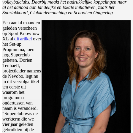
volleybalclubs. Daarbij maakt het nadrukkelijke koppelingen naar
al het aanbod aan landelijke en lokale initiatieven, zoals het
Sportakkoord, Clubkadercoaching en School en Omgeving.
Een aantal maanden
geleden verscheen
op Sport Knowhow
XL al
dit artikel
over
het Set-up
Programma, toen
nog Superclub
geheten. Dorien
Tenhaeff,
projectleider namens
de Nevobo, legt nu
in dit vervolgartikel
ten eerste uit
waarom het
programma
ondertussen van
naam is veranderd.
“Superclub was de
werkterm die we
vier jaar geleden
gebruikten bij de