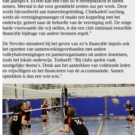
van jaarlijks € 10.000 kan een club zo’n beroepskracht in dienst
nemen. Meestal is dat voor gemiddeld zestien uur per week. Deze
werkt bijvoorbeeld aan trainersbegeleiding, ClubkaderCoaching,
werkt als verenigingsmanager of maakt een koppeling met het
onderwijs: geheel naar de behoefte van de vereniging zelf. De enige
harde voorwaarde die wij stellen, is dat een club minimaal eenzelfde
financiële bijdrage van andere bronnen regelt.”
De Nevobo stimuleert bij het geven van zo’n financiële impuls ook
het opzetten van samenwerkingsverbanden met andere
volleybalverenigingen en partnerorganisaties uit andere domeinen,
zoals het lokale onderwijs. Tenhaeff: “Bij clubs spelen vaak
soortgelijke thema’s. Denk aan het aantrekken van voldoende leden
en vrijwilligers en het financieren van de accommodatie. Samen
optrekken is dan een win-win.”