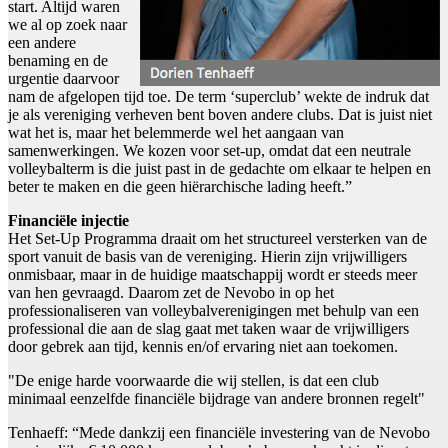
start. Altijd waren
we al op zoek naar
een andere
benaming en de
urgentie daarvoor
nam de afgelopen tijd toe. De term ‘superclub’ wekte de indruk dat
je als vereniging verheven bent boven andere clubs. Dat is juist niet
wat het is, maar het belemmerde wel het aangaan van
samenwerkingen. We kozen voor set-up, omdat dat een neutrale
volleybalterm is die juist past in de gedachte om elkaar te helpen en
beter te maken en die geen hiërarchische lading heeft.”
Financiële injectie
Het Set-Up Programma draait om het structureel versterken van de
sport vanuit de basis van de vereniging. Hierin zijn vrijwilligers
onmisbaar, maar in de huidige maatschappij wordt er steeds meer
van hen gevraagd. Daarom zet de Nevobo in op het
professionaliseren van volleybalverenigingen met behulp van een
professional die aan de slag gaat met taken waar de vrijwilligers
door gebrek aan tijd, kennis en/of ervaring niet aan toekomen.
"De enige harde voorwaarde die wij stellen, is dat een club
minimaal eenzelfde financiële bijdrage van andere bronnen regelt"
Tenhaeff: “Mede dankzij een financiële investering van de Nevobo