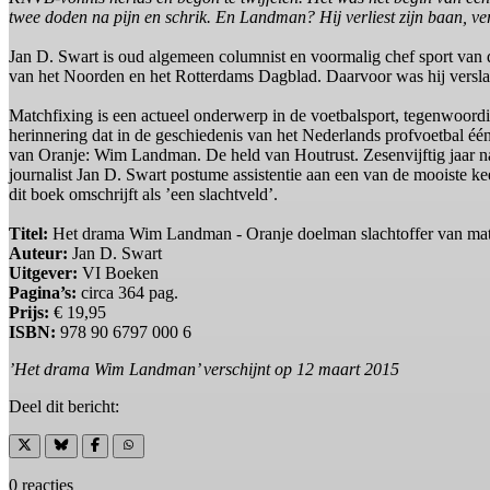
twee doden na pijn en schrik. En Landman? Hij verliest zijn baan, ver
Jan D. Swart is oud algemeen columnist en voormalig chef sport van
van het Noorden en het Rotterdams Dagblad. Daarvoor was hij versla
Matchfixing is een actueel onderwerp in de voetbalsport, tegenwoordig 
herinnering dat in de geschiedenis van het Nederlands profvoetbal éé
van Oranje: Wim Landman. De held van Houtrust. Zesenvijftig jaar na 
journalist Jan D. Swart postume assistentie aan een van de mooiste k
dit boek omschrijft als ’een slachtveld’.
Titel:
Het drama Wim Landman - Oranje doelman slachtoffer van mat
Auteur:
Jan D. Swart
Uitgever:
VI Boeken
Pagina’s:
circa 364 pag.
Prijs:
€ 19,95
ISBN:
978 90 6797 000 6
’Het drama Wim Landman’ verschijnt op 12 maart 2015
Deel dit bericht:
0 reacties