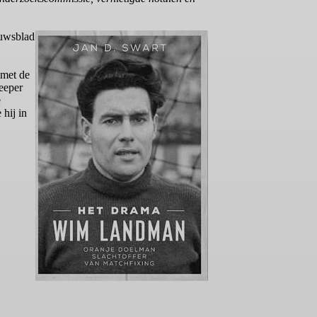
euwsblad
 met de
eeper
e
hij in