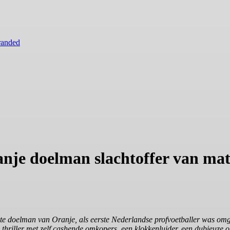
randed
e doelman slachtoffer van mat
te doelman van Oranje, als eerste Nederlandse profvoetballer was omg
thriller met zelf cashende omkopers, een klokkenluider, een dubieuze 