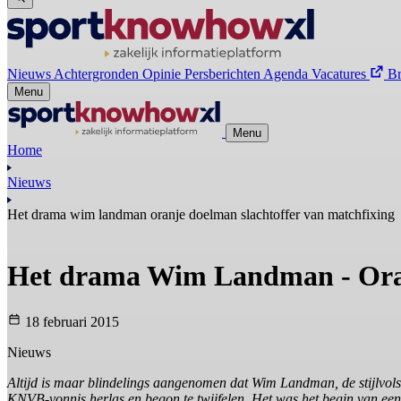
Nieuws
Achtergronden
Opinie
Persberichten
Agenda
Vacatures
B
Menu
Menu
Home
Nieuws
Het drama wim landman oranje doelman slachtoffer van matchfixing
Het drama Wim Landman - Oranj
18 februari 2015
Nieuws
Altijd is maar blindelings aangenomen dat Wim Landman, de stijlvols
KNVB-vonnis herlas en begon te twijfelen. Het was het begin van een 