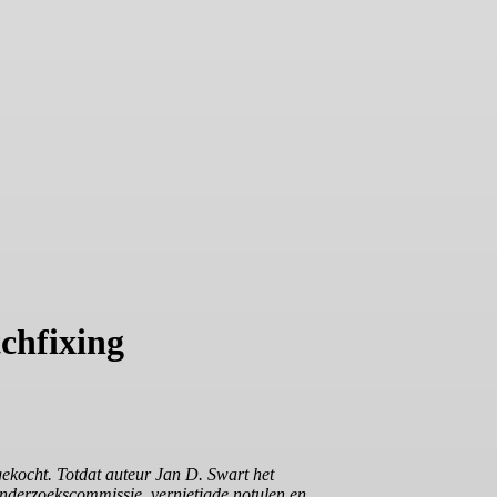
chfixing
ekocht. Totdat auteur Jan D. Swart het
onderzoekscommissie, vernietigde notulen en