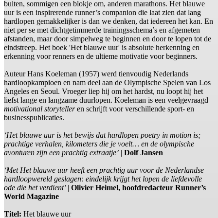
buiten, sommigen een blokje om, anderen marathons. Het blauwe
uur is een inspirerende runner’s companion die laat zien dat lang
hardlopen gemakkelijker is dan we denken, dat iedereen het kan. En
niet per se met dichtgetimmerde trainingsschema’s en afgemeten
afstanden, maar door simpelweg te beginnen en door te lopen tot de
eindstreep. Het boek 'Het blauwe uur' is absolute herkenning en
erkenning voor renners en de ultieme motivatie voor beginners.
Auteur Hans Koeleman (1957) werd tienvoudig Nederlands
hardloopkampioen en nam deel aan de Olympische Spelen van Los
Angeles en Seoul. Vroeger liep hij om het hardst, nu loopt hij het
liefst lange en langzame duurlopen. Koeleman is een veelgevraagd
motivational storyteller
en schrijft voor verschillende sport- en
businesspublicaties.
‘Het blauwe uur is het bewijs dat hardlopen poetry in motion is;
prachtige verhalen, kilometers die je voelt… en de olympische
avonturen zijn een prachtig extraatje’
|
Dolf Jansen
‘Met Het blauwe uur heeft een prachtig uur voor de Nederlandse
hardloopwereld geslagen: eindelijk krijgt het lopen de liefdevolle
ode die het verdient’ |
Olivier Heimel, hoofdredacteur Runner’s
World Magazine
Titel:
Het blauwe uur