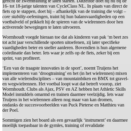
gericht de zwemtraining te laten starten. Datzelfde doet hij nu bij de
16- tot 18-jarige talenten van CycleClass NL. In plaats van direct de
fiets op te stappen, doet hij – afhankelijk van de training die volgt –
core stability
-oefeningen, traint hij hun balansvaardigheden op een
voetbalveld of prikkelt hij de spieren van de wielrenners door hen
activerende bewegingen te laten uitvoeren.
Wormhoudt voegde hieraan toe dat als kinderen van pak ‘m beet zes
tot acht jaar verschillende sporten uitoefenen, zij later specifieke
vaardigheden beter en sneller aanleren. Bovendien is hun algemene
coördinatie dan beter. Iets waar je zelfs op de fiets, zeker bij een
sprint, van profiteert.
‘Een van de traagste innovaties in de sport’, noemt Truijens het
implementeren van ‘droogtraining’ en het (in het wielrennen) mixen
van alle wielrendisciplines – van mountainbiken en BMX tot gravel-
en wegwielrennen. Het voetbal loopt wat dat betreft voorop, ziet
Wormhoudt. Clubs als Ajax, PSV en AZ hebben het Athletic Skills
Model inmiddels omarmd en trainen daarmee veelzijdig. Iets waar
Truijens in het wielrennen alleen nog maar van kan dromen,
ondanks de succesvoorbeelden van Puck Pieterse en Matthieu van
der Poel.
Sommigen zien het board als een gevaarlijk ‘instrument’ en daarmee
moeilijk toepasbaar in de gymles, training of revalidatie