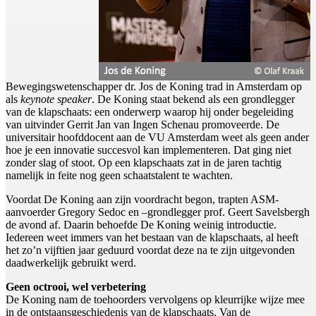
Bewegingswetenschapper dr. Jos de Koning trad in Amsterdam op
als
keynote speaker
. De Koning staat bekend als een grondlegger
van de klapschaats: een onderwerp waarop hij onder begeleiding
van uitvinder Gerrit Jan van Ingen Schenau promoveerde. De
universitair hoofddocent aan de VU Amsterdam weet als geen ander
hoe je een innovatie succesvol kan implementeren. Dat ging niet
zonder slag of stoot. Op een klapschaats zat in de jaren tachtig
namelijk in feite nog geen schaatstalent te wachten.
Voordat De Koning aan zijn voordracht begon, trapten ASM-
aanvoerder Gregory Sedoc en –grondlegger prof. Geert Savelsbergh
de avond af. Daarin behoefde De Koning weinig introductie.
Iedereen weet immers van het bestaan van de klapschaats, al heeft
het zo’n vijftien jaar geduurd voordat deze na te zijn uitgevonden
daadwerkelijk gebruikt werd.
Geen octrooi, wel verbetering
De Koning nam de toehoorders vervolgens op kleurrijke wijze mee
in de ontstaansgeschiedenis van de klapschaats. Van de