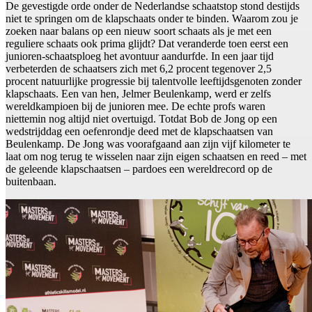
De gevestigde orde onder de Nederlandse schaatstop stond destijds
niet te springen om de klapschaats onder te binden. Waarom zou je
zoeken naar balans op een nieuw soort schaats als je met een
reguliere schaats ook prima glijdt? Dat veranderde toen eerst een
junioren-schaatsploeg het avontuur aandurfde. In een jaar tijd
verbeterden de schaatsers zich met 6,2 procent tegenover 2,5
procent natuurlijke progressie bij talentvolle leeftijdsgenoten zonder
klapschaats. Een van hen, Jelmer Beulenkamp, werd er zelfs
wereldkampioen bij de junioren mee. De echte profs waren
niettemin nog altijd niet overtuigd. Totdat Bob de Jong op een
wedstrijddag een oefenrondje deed met de klapschaatsen van
Beulenkamp. De Jong was voorafgaand aan zijn vijf kilometer te
laat om nog terug te wisselen naar zijn eigen schaatsen en reed – met
de geleende klapschaatsen – pardoes een wereldrecord op de
buitenbaan.