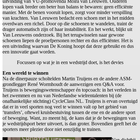
uitvinding van VU-promovenda Moira van Leeuwen. Ouderen
lopen vaak breder om beter hun balans te bewaren: geen efficiënte
manier. Met de benen vooruit lopen, zorgt voor minder verspilling
van krachten. Van Leeuwen bedacht een schoen met in het midden
overdwars een richel. Door op die schoenen te wandelen, traint de
drager automatisch zijn of haar instabiliteit. En het werkt, blijkt uit
Van Leeuwens onderzoek. Bij het terugwisselen naar gewone
schoenen liepen de proefpersonen rechter en dus efficiënter. Het is
een uitvinding waarvan De Koning hoopt dat deze gebruikt en dus
een innovatie gaat worden.
Focussen op wat je in een wedstrijd doet, is het devies
Een wereld te winnen
Na de dinerpauze scholtelden Martin Truijens en de andere ASM-
grondlegger René Wormhoudt de aanwezigen een Q&A voor.
Truijens is bewegingswetenschapper én topcoach: in het verleden in
het zwemmen en nu van Nederlandse wielrentalenten bij (de
onafhankelijke stichting) CycleClass NL. Truijens is ervan overtuigd
dat er in veel sporten nog veel te winnen valt op het gebied van
‘transfers’, oftewel kruisbestuiving tussen de ene en de andere sport
of beweging. Want, zo meent hij, de kans dat je de bewegingen van
je wedstrijdsport beter uitvoert, is dan groter. Bovendien geeft het de
sporters meer plezier door niet eenzijdig te trainen.
Van dichtbij