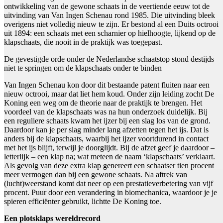
ontwikkeling van de gewone schaats in de veertiende eeuw tot de
uitvinding van Van Ingen Schenau rond 1985. Die uitvinding bleek
overigens niet volledig nieuw te zijn. Er bestond al een Duits octrooi
uit 1894: een schaats met een scharnier op hielhoogte, lijkend op de
klapschaats, die nooit in de praktijk was toegepast.
De gevestigde orde onder de Nederlandse schaatstop stond destijds
niet te springen om de klapschaats onder te binden
Van Ingen Schenau kon door dit bestaande patent fluiten naar een
nieuw octrooi, maar dat liet hem koud. Onder zijn leiding zocht De
Koning een weg om de theorie naar de praktijk te brengen. Het
voordeel van de klapschaats was na hun onderzoek duidelijk. Bij
een reguliere schaats kwam het ijzer bij een slag los van de grond.
Daardoor kan je per slag minder lang afzetten tegen het ijs. Dat is
anders bij de klapschaats, waarbij het ijzer voortdurend in contact
met het ijs blijft, terwijl je doorglijdt. Bij de afzet geef je daardoor –
letterlijk – een klap na; wat meteen de naam ‘klapschaats’ verklaart.
Als gevolg van deze extra klap genereert een schaatser tien procent
meer vermogen dan bij een gewone schaats. Na aftrek van
(lucht)weerstand komt dat neer op een prestatieverbetering van vijf
procent. Puur door een verandering in biomechanica, waardoor je je
spieren efficiënter gebruikt, lichtte De Koning toe.
Een plotsklaps wereldrecord