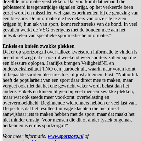
dezelfde informatie verstrekken. Dat voorkomt dat iemand die
geblesseerd is tegenstrijdige signalen krijgt, op het verkeerde been
gezet wordt en misschien wel gaat experimenten bij de genezing van
een blessure. De informatie die bezoekers van onze site te zien
krijgen bij hun tak van sport, komt rechtstreeks van de bond. In veel
gevallen werkt de VSG overigens met de bonden mee aan het
ontwikkelen van specifieke sportmedische informatie.”
Enkels en knieën zwakke plekken
Dat er op sportzorg.nl over talloze kwetsuren informatie te vinden is,
neemt niet weg dat er ook dit weekend weer sporters zullen zijn die
een blessure oplopen. Jaarlijks brengen VeiligheidNL en
onderzoeksinstituut TNO een jaarboek uit, waarin naar voren komt
of bepaalde soorten blessures toe- of juist afnemen. Post: “Natuurlijk
heeft de populariteit van een sport daar direct mee te maken, maar
vergeet ook niet dat het ene gewricht vaker wordt belast dan het
andere. Enkels en knieën blijven bij veel mensen zwakke plekken,
maar wat ook steeds meer voorkomt: overbelasting en
oververmoeidheid. Beginnende wielrenners hebben er veel last van.
De pech is dat het resulteert in vage klachten die niet direct
aanwijsbaar iets te maken hebben met de sport, maar dat maakt het
niet minder ernstig. Voor mensen die dit of ander fysiek ongemak
herkennen is er dus sportzorg.nl”
Voor meer informatie:
www.sportzorg.nl
of