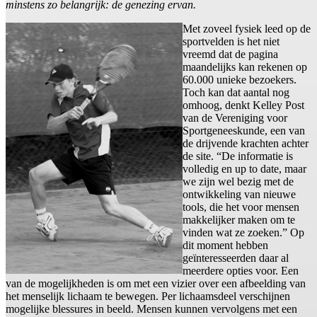
minstens zo belangrijk: de genezing ervan.
Met zoveel fysiek leed op de
sportvelden is het niet
vreemd dat de pagina
maandelijks kan rekenen op
60.000 unieke bezoekers.
Toch kan dat aantal nog
omhoog, denkt Kelley Post
van de Vereniging voor
Sportgeneeskunde, een van
de drijvende krachten achter
de site. “De informatie is
volledig en up to date, maar
we zijn wel bezig met de
ontwikkeling van nieuwe
tools, die het voor mensen
makkelijker maken om te
vinden wat ze zoeken.” Op
dit moment hebben
geïnteresseerden daar al
meerdere opties voor. Een
van de mogelijkheden is om met een vizier over een afbeelding van
het menselijk lichaam te bewegen. Per lichaamsdeel verschijnen
mogelijke blessures in beeld. Mensen kunnen vervolgens met een