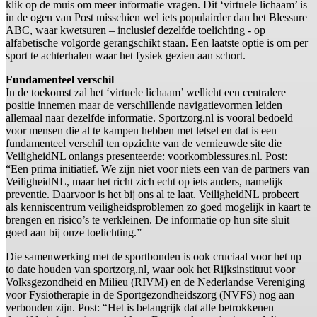
klik op de muis om meer informatie vragen. Dit ‘virtuele lichaam’ is
in de ogen van Post misschien wel iets populairder dan het Blessure
ABC, waar kwetsuren – inclusief dezelfde toelichting - op
alfabetische volgorde gerangschikt staan. Een laatste optie is om per
sport te achterhalen waar het fysiek gezien aan schort.
Fundamenteel verschil
In de toekomst zal het ‘virtuele lichaam’ wellicht een centralere
positie innemen maar de verschillende navigatievormen leiden
allemaal naar dezelfde informatie. Sportzorg.nl is vooral bedoeld
voor mensen die al te kampen hebben met letsel en dat is een
fundamenteel verschil ten opzichte van de vernieuwde site die
VeiligheidNL onlangs presenteerde: voorkomblessures.nl. Post:
“Een prima initiatief. We zijn niet voor niets een van de partners van
VeiligheidNL, maar het richt zich echt op iets anders, namelijk
preventie. Daarvoor is het bij ons al te laat. VeiligheidNL probeert
als kenniscentrum veiligheidsproblemen zo goed mogelijk in kaart te
brengen en risico’s te verkleinen. De informatie op hun site sluit
goed aan bij onze toelichting.”
Die samenwerking met de sportbonden is ook cruciaal voor het up
to date houden van sportzorg.nl, waar ook het Rijksinstituut voor
Volksgezondheid en Milieu (RIVM) en de Nederlandse Vereniging
voor Fysiotherapie in de Sportgezondheidszorg (NVFS) nog aan
verbonden zijn. Post: “Het is belangrijk dat alle betrokkenen