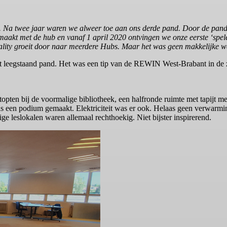
en. Na twee jaar waren we alweer toe aan ons derde pand. Door de p
akt met de hub en vanaf 1 april 2020 ontvingen we onze eerste ‘speler
tality groeit door naar meerdere Hubs. Maar het was geen makkelijke w
ot leegstaand pand. Het was een tip van de REWIN West-Brabant in de z
topten bij de voormalige bibliotheek, een halfronde ruimte met tapijt me
was een podium gemaakt. Elektriciteit was er ook. Helaas geen verwarmin
e leslokalen waren allemaal rechthoekig. Niet bijster inspirerend.