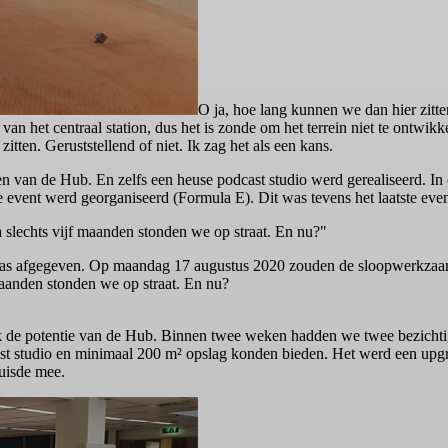
O ja, hoe lang kunnen we dan hier zitte
d van het centraal station, dus het is zonde om het terrein niet te ontw
tten. Geruststellend of niet. Ik zag het als een kans.
en van de Hub. En zelfs een heuse podcast studio werd gerealiseerd. In 
event werd georganiseerd (Formula E). Dit was tevens het laatste event
 slechts vijf maanden stonden we op straat. En nu?"
 was afgegeven. Op maandag 17 augustus 2020 zouden de sloopwerkzaa
maanden stonden we op straat. En nu?
ook de potentie van de Hub. Binnen twee weken hadden we twee bezich
ast studio en minimaal 200 m² opslag konden bieden. Het werd een upg
huisde mee.