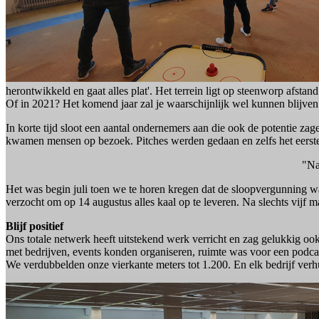
herontwikkeld en gaat alles plat'. Het terrein ligt op steenworp afstan
Of in 2021? Het komend jaar zal je waarschijnlijk wel kunnen blijven zi
In korte tijd sloot een aantal ondernemers aan die ook de potentie zag
kwamen mensen op bezoek. Pitches werden gedaan en zelfs het eerste 
"Na
Het was begin juli toen we te horen kregen dat de sloopvergunning
verzocht om op 14 augustus alles kaal op te leveren. Na slechts vijf 
Blijf positief
Ons totale netwerk heeft uitstekend werk verricht en zag gelukkig 
met bedrijven, events konden organiseren, ruimte was voor een podc
We verdubbelden onze vierkante meters tot 1.200. En elk bedrijf ver