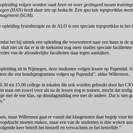
bo-opleiding volgen worden vaak heen en weer geslingerd tussen train
megen (HAN) heeft daar iets op bedacht. Een speciale topsportklas moe
Management (SGM).
opleiding fysiotherapie en de ALO is een speciale topsportklas in het 
mdat het bij uitstek een opleiding die voorsorteert naar een baan in de s
it niet uit dat er in de toekomst nog meer studies speciale faciliteiten
ecties van de afzonderlijke faculteiten daar tegen aankijken.
 opleiding zit in Nijmegen, deze studenten volgen lessen op Papendal. A
porters die een bondsprogramma volgen op Papendal”, aldus Willemsen.
0.30 tot 15.00 college in lokalen die ook worden gebruikt door het CI
staat om zowel voor als na de lessen nog te trainen, mocht dat nodig 
e met de ene klas, op dinsdagmiddag een met de andere. Dat is niet g
n.”
ssen, maar Willemsen gaat er vanuit dat klasgenoten daar begrip voor h
psopdracht moeten maken, maar een van de studenten is drie weken aan
olgende keer betreft het henzelf en verwachten ze het hetzelfde.”