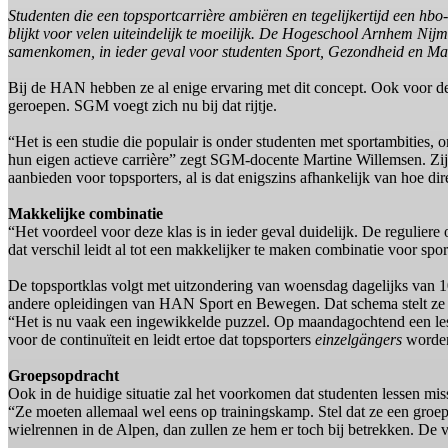
Studenten die een topsportcarrière ambiëren en tegelijkertijd een h
blijkt voor velen uiteindelijk te moeilijk. De Hogeschool Arnhem Nij
samenkomen, in ieder geval voor studenten Sport, Gezondheid en 
Bij de HAN hebben ze al enige ervaring met dit concept. Ook voor de 
geroepen. SGM voegt zich nu bij dat rijtje.
“Het is een studie die populair is onder studenten met sportambities, o
hun eigen actieve carrière” zegt SGM-docente Martine Willemsen. Zij slu
aanbieden voor topsporters, al is dat enigszins afhankelijk van hoe dir
Makkelijke combinatie
“Het voordeel voor deze klas is in ieder geval duidelijk. De reguliere
dat verschil leidt al tot een makkelijker te maken combinatie voor s
De topsportklas volgt met uitzondering van woensdag dagelijks van 1
andere opleidingen van HAN Sport en Bewegen. Dat schema stelt ze in 
“Het is nu vaak een ingewikkelde puzzel. Op maandagochtend een lesj
voor de continuïteit en leidt ertoe dat topsporters
einzelgängers
worde
Groepsopdracht
Ook in de huidige situatie zal het voorkomen dat studenten lessen mi
“Ze moeten allemaal wel eens op trainingskamp. Stel dat ze een groe
wielrennen in de Alpen, dan zullen ze hem er toch bij betrekken. De v