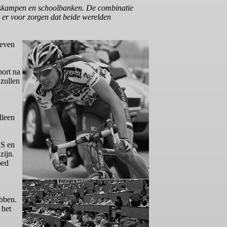
ingskampen en schoolbanken. De combinatie
t er voor zorgen dat beide werelden
leven
port na
 zullen
lleen
OS en
zijn.
oed
ebben.
 het