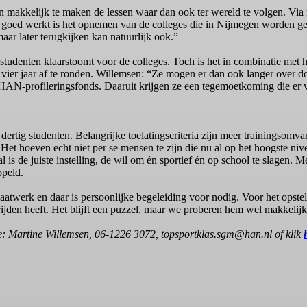
makkelijk te maken de lessen waar dan ook ter wereld te volgen. Via 
d goed werkt is het opnemen van de colleges die in Nijmegen worden g
maar later terugkijken kan natuurlijk ook.”
e studenten klaarstoomt voor de colleges. Toch is het in combinatie met h
 vier jaar af te ronden. Willemsen: “Ze mogen er dan ook langer over d
et HAN-profileringsfonds. Daaruit krijgen ze een tegemoetkoming die er 
l dertig studenten. Belangrijke toelatingscriteria zijn meer trainings
et hoeven echt niet per se mensen te zijn die nu al op het hoogste niv
l is de juiste instelling, de wil om én sportief én op school te slagen. M
ppeld.
maatwerk en daar is persoonlijke begeleiding voor nodig. Voor het opste
ijden heeft. Het blijft een puzzel, maar we proberen hem wel makkelijk
ie: Martine Willemsen, 06-1226 3072, topsportklas.sgm@han.nl of klik