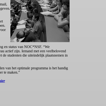
mail,
egeven.
et
oen.
voor
omvang en status van NOC*NSF. “We
eau actief zijn. Iemand met een veelbelovend
et de studenten die uiteindelijk plaatsnemen in
llen van het optimale programma is het handig
er te maken.”
hier