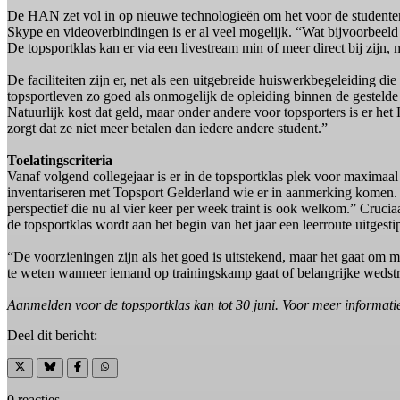
De HAN zet vol in op nieuwe technologieën om het voor de studenten 
Skype en videoverbindingen is er al veel mogelijk. “Wat bijvoorbeel
De topsportklas kan er via een livestream min of meer direct bij zijn, 
De faciliteiten zijn er, net als een uitgebreide huiswerkbegeleiding di
topsportleven zo goed als onmogelijk de opleiding binnen de gestelde
Natuurlijk kost dat geld, maar onder andere voor topsporters is er h
zorgt dat ze niet meer betalen dan iedere andere student.”
Toelatingscriteria
Vanaf volgend collegejaar is er in de topsportklas plek voor maximaa
inventariseren met Topsport Gelderland wie er in aanmerking komen. H
perspectief die nu al vier keer per week traint is ook welkom.” Cruciaa
de topsportklas wordt aan het begin van het jaar een leerroute uitgesti
“De voorzieningen zijn als het goed is uitstekend, maar het gaat om 
te weten wanneer iemand op trainingskamp gaat of belangrijke wedstr
Aanmelden voor de topsportklas kan tot 30 juni. Voor meer informat
Deel dit bericht:
0 reacties