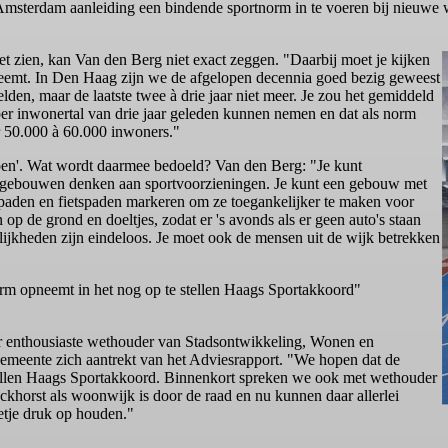
 Amsterdam aanleiding een bindende sportnorm in te voeren bij nieuw
t zien, kan Van den Berg niet exact zeggen. "Daarbij moet je kijken
neemt. In Den Haag zijn we de afgelopen decennia goed bezig geweest
elden, maar de laatste twee à drie jaar niet meer. Je zou het gemiddeld
per inwonertal van drie jaar geleden kunnen nemen en dat als norm
r 50.000 à 60.000 inwoners."
rpen'. Wat wordt daarmee bedoeld? Van den Berg: "Je kunt
un gebouwen denken aan sportvoorzieningen. Je kunt een gebouw met
aden en fietspaden markeren om ze toegankelijker te maken voor
 op de grond en doeltjes, zodat er 's avonds als er geen auto's staan
ijkheden zijn eindeloos. Je moet ook de mensen uit de wijk betrekken
rm opneemt in het nog op te stellen Haags Sportakkoord"
r enthousiaste wethouder van Stadsontwikkeling, Wonen en
emeente zich aantrekt van het Adviesrapport. "We hopen dat de
tellen Haags Sportakkoord. Binnenkort spreken we ook met wethouder
horst als woonwijk is door de raad en nu kunnen daar allerlei
eetje druk op houden."