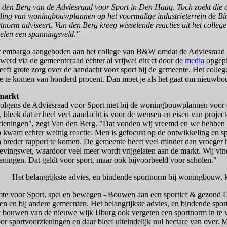
an den Berg van de Adviesraad voor Sport in Den Haag. Toch zoekt die a
iding van woningbouwplannen op het voormalige industrieterrein de B
norm adviseert. Van den Berg kreeg wisselende reacties uit het colleg
elen een spanningsveld."
r embargo aangeboden aan het college van B&W omdat de Adviesraad vo
werd via de gemeenteraad echter al vrijwel direct door de
media
opgepi
leeft grote zorg over de aandacht voor sport bij de gemeente. Het colleg
atie te komen van honderd procent. Dan moet je als het gaat om nieuwb
 markt
volgens de Adviesraad voor Sport niet bij de woningbouwplannen voor 
 bleek dat er heel veel aandacht is voor de wensen en eisen van proje
zieningen", zegt Van den Berg. "Dat vonden wij vreemd en we hebben 
kwam echter weinig reactie. Men is gefocust op de ontwikkeling en sp
 breder rapport te komen. De gemeente heeft veel minder dan vroeger het
vingswet, waardoor veel meer wordt vrijgelaten aan de markt. Wij vi
ieningen. Dat geldt voor sport, maar ook bijvoorbeeld voor scholen."
Het belangrijkste advies, en bindende sportnorm bij woningbouw
mte voor Sport, spel en bewegen - Bouwen aan een sportief & gezond 
tijen en bij andere gemeenten. Het belangrijkste advies, en bindende 
 bouwen van de nieuwe wijk IJburg ook vergeten een sportnorm in te v
r sportvoorzieningen en daar bleef uiteindelijk nul hectare van over. 