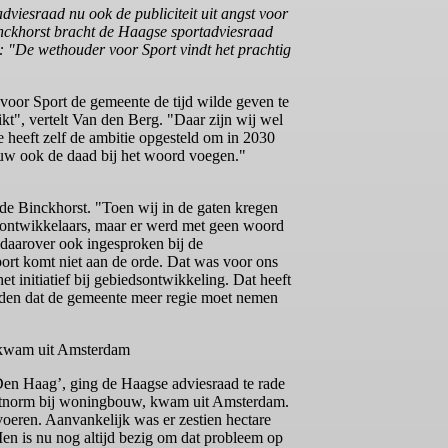
dviesraad nu ook de publiciteit uit angst voor
inckhorst bracht de Haagse sportadviesraad
e: "De wethouder voor Sport vindt het prachtig
or Sport de gemeente de tijd wilde geven te
kt", vertelt Van den Berg. "Daar zijn wij wel
e heeft zelf de ambitie opgesteld om in 2030
ouw ook de daad bij het woord voegen."
de Binckhorst. "Toen wij in de gaten kregen
ctontwikkelaars, maar er werd met geen woord
daarover ook ingesproken bij de
ort komt niet aan de orde. Dat was voor ons
 initiatief bij gebiedsontwikkeling. Dat heeft
nden dat de gemeente meer regie moet nemen
, kwam uit Amsterdam
Den Haag’, ging de Haagse adviesraad te rade
sportnorm bij woningbouw, kwam uit Amsterdam.
oeren. Aanvankelijk was er zestien hectare
Men is nu nog altijd bezig om dat probleem op