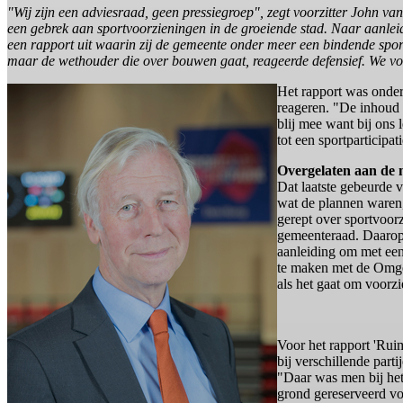
"Wij zijn een adviesraad, geen pressiegroep", zegt voorzitter John v
een gebrek aan sportvoorzieningen in de groeiende stad. Naar aanle
een rapport uit waarin zij de gemeente onder meer een bindende sport
maar de wethouder die over bouwen gaat, reageerde defensief. We vo
Het rapport was onde
reageren. "De inhoud 
blij mee want bij ons 
tot een sportparticip
Overgelaten aan de
Dat laatste gebeurde 
wat de plannen waren,
gerept over sportvoor
gemeenteraad. Daarop 
aanleiding om met een
te maken met de Omge
als het gaat om voorz
Voor het rapport 'Rui
bij verschillende par
"Daar was men bij het
grond gereserveerd voo