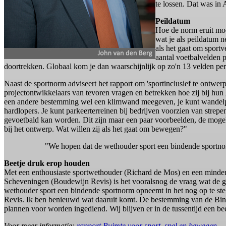
te lossen. Dat was in
Peildatum
Hoe de norm eruit moe
wat je als peildatum 
als het gaat om sportv
aantal voetbalvelden 
doortrekken. Globaal kom je dan waarschijnlijk op zo'n 13 velden pe
Naast de sportnorm adviseert het rapport om 'sportinclusief te ontwe
projectontwikkelaars van tevoren vragen en betrekken hoe zij bij h
een andere bestemming wel een klimwand meegeven, je kunt wandelp
hardlopers. Je kunt parkeerterreinen bij bedrijven voorzien van strepen
gevoetbald kan worden. Dit zijn maar een paar voorbeelden, de mogel
bij het ontwerp. Wat willen zij als het gaat om bewegen?"
"We hopen dat de wethouder sport een bindende sportno
Beetje druk erop houden
Met een enthousiaste sportwethouder (Richard de Mos) en een minde
Scheveningen (Boudewijn Revis) is het vooralsnog de vraag wat de g
wethouder sport een bindende sportnorm opneemt in het nog op te s
Revis. Ik ben benieuwd wat daaruit komt. De bestemming van de Binck
plannen voor worden ingediend. Wij blijven er in de tussentijd een b
Voor meer informatie:
rapport Ruimte voor sport, spel en bewegen