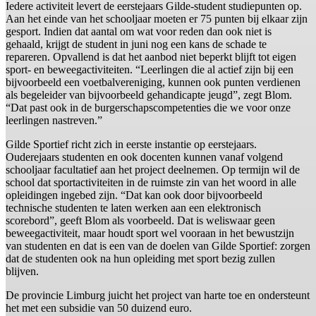
Iedere activiteit levert de eerstejaars Gilde-student studiepunten op.
Aan het einde van het schooljaar moeten er 75 punten bij elkaar zijn
gesport. Indien dat aantal om wat voor reden dan ook niet is
gehaald, krijgt de student in juni nog een kans de schade te
repareren. Opvallend is dat het aanbod niet beperkt blijft tot eigen
sport- en beweegactiviteiten. “Leerlingen die al actief zijn bij een
bijvoorbeeld een voetbalvereniging, kunnen ook punten verdienen
als begeleider van bijvoorbeeld gehandicapte jeugd”, zegt Blom.
“Dat past ook in de burgerschapscompetenties die we voor onze
leerlingen nastreven.”
Gilde Sportief richt zich in eerste instantie op eerstejaars.
Ouderejaars studenten en ook docenten kunnen vanaf volgend
schooljaar facultatief aan het project deelnemen. Op termijn wil de
school dat sportactiviteiten in de ruimste zin van het woord in alle
opleidingen ingebed zijn. “Dat kan ook door bijvoorbeeld
technische studenten te laten werken aan een elektronisch
scorebord”, geeft Blom als voorbeeld. Dat is weliswaar geen
beweegactiviteit, maar houdt sport wel vooraan in het bewustzijn
van studenten en dat is een van de doelen van Gilde Sportief: zorgen
dat de studenten ook na hun opleiding met sport bezig zullen
blijven.
De provincie Limburg juicht het project van harte toe en ondersteunt
het met een subsidie van 50 duizend euro.