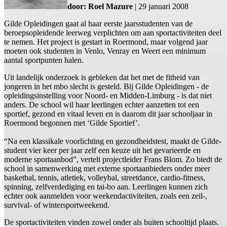
door: Roel Mazure
| 29 januari 2008
Gilde Opleidingen gaat al haar eerste jaarsstudenten van de
beroepsopleidende leerweg verplichten om aan sportactiviteiten deel
te nemen. Het project is gestart in Roermond, maar volgend jaar
moeten ook studenten in Venlo, Venray en Weert een minimum
aantal sportpunten halen.
Uit landelijk onderzoek is gebleken dat het met de fitheid van
jongeren in het mbo slecht is gesteld. Bij Gilde Opleidingen - de
opleidingsinstelling voor Noord- en Midden-Limburg - is dat niet
anders. De school wil haar leerlingen echter aanzetten tot een
sportief, gezond en vitaal leven en is daarom dit jaar schooljaar in
Roermond begonnen met ‘Gilde Sportief’.
“Na een klassikale voorlichting en gezondheidstest, maakt de Gilde-
student vier keer per jaar zelf een keuze uit het gevarieerde en
moderne sportaanbod”, vertelt projectleider Frans Blom. Zo biedt de
school in samenwerking met externe sportaanbieders onder meer
basketbal, tennis, atletiek, volleybal, streetdance, cardio-fitness,
spinning, zelfverdediging en tai-bo aan. Leerlingen kunnen zich
echter ook aanmelden voor weekendactiviteiten, zoals een zeil-,
survival- of wintersportweekend.
De sportactiviteiten vinden zowel onder als buiten schooltijd plaats.