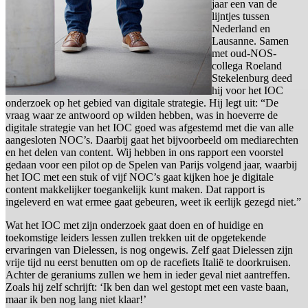
jaar een van de
lijntjes tussen
Nederland en
Lausanne. Samen
met oud-NOS-
collega Roeland
Stekelenburg deed
hij voor het IOC
onderzoek op het gebied van digitale strategie. Hij legt uit: “De
vraag waar ze antwoord op wilden hebben, was in hoeverre de
digitale strategie van het IOC goed was afgestemd met die van alle
aangesloten NOC’s. Daarbij gaat het bijvoorbeeld om mediarechten
en het delen van content. Wij hebben in ons rapport een voorstel
gedaan voor een pilot op de Spelen van Parijs volgend jaar, waarbij
het IOC met een stuk of vijf NOC’s gaat kijken hoe je digitale
content makkelijker toegankelijk kunt maken. Dat rapport is
ingeleverd en wat ermee gaat gebeuren, weet ik eerlijk gezegd niet.”
Wat het IOC met zijn onderzoek gaat doen en of huidige en
toekomstige leiders lessen zullen trekken uit de opgetekende
ervaringen van Dielessen, is nog ongewis. Zelf gaat Dielessen zijn
vrije tijd nu eerst benutten om op de racefiets Italië te doorkruisen.
Achter de geraniums zullen we hem in ieder geval niet aantreffen.
Zoals hij zelf schrijft: ‘Ik ben dan wel gestopt met een vaste baan,
maar ik ben nog lang niet klaar!’