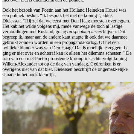
Ook het bezoek van Poetin aan het Holland Heineken House was
een politiek besluit. “Ik besprak het met de koning ”, aldus
Dielessen. “Hij zei dat we eerst met Den Haag moesten overleggen.
Het kabinet wilde volgens mij, mede vanwege de toch al lastige
verhoudingen met Rusland, graag
on speaking terms
blijven. Dat
begreep ik, maar aan de andere kant snapte ik ook dat we daarmee
gebruikt zouden worden in een propagandaoorlog. Of het een
politieke blunder was van Den Haag? Dat is moeilijk te zeggen. Ik
ging er niet over en achteraf kan ik alleen het dilemma schetsen.” De
foto van een met Poetin proostende kroonprins achtervolgt koning
Willem-Alexander tot op de dag van vandaag. Gedronken is er
overigens niet van dat bier. Dielessen beschrijft de ongemakkelijke
situatie in het boek kleurrijk.