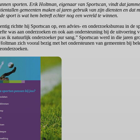
nen sporten. Erik Holtman, eigenaar van Sportscan, vindt dat jammer 
 tientallen gemeenten maken al jaren gebruik van zijn diensten en dat 
de sport is wat hem betreft echter nog een wereld te winnen.
ntig richtte hij Sportscan op, een advies- en onderzoeksbureau in de s
oefte was aan onderzoeken en ook aan ondersteuning bij de uitvoering va
ik natuurlijk onderzoeker pur sang.” Sportscan werd in die jaren groo
tman zich vooral bezig met het ondersteunen van gemeenten bij belei
meonderzoeken.