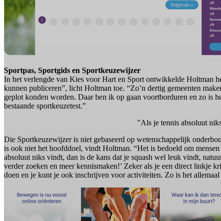
Sportpas, Sportgids en Sportkeuzewijzer
In het verlengde van Kies voor Hart en Sport ontwikkelde Holtman het
kunnen publiceren”, licht Holtman toe. “Zo’n dertig gemeenten maken 
geplot konden worden. Daar ben ik op gaan voortborduren en zo is het
bestaande sportkeuzetest.”
"Als je tennis absoluut niks
Die Sportkeuzewijzer is niet gebaseerd op wetenschappelijk onderbouw
is ook niet het hoofddoel, vindt Holtman. “Het is bedoeld om mensen 
absoluut niks vindt, dan is de kans dat je squash wel leuk vindt, natu
verder zoeken en meer kennismaken!’ Zeker als je een direct linkje kri
doen en je kunt je ook inschrijven voor activiteiten. Zo is het allemaal