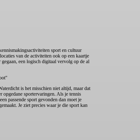
ennismakingsactiviteiten sport en cultuur
caties van de activiteiten ook op een kaartje
gegaan, een logisch digitaal vervolg op de al
oot"
erdicht is het misschien niet altijd, maar dat
r opgedane sportervaringen. Als je tennis
g geen passende sport gevonden dan moet je
emaakt. Je ziet precies waar je die sport kan