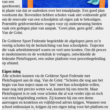
van een
speeltoestel,
in plaats van dat ze nadenken over het totaalplaatje. Een goed plan
voorkomt dat. Bovendien hebben scholen vaak niet voldoende geld
om de renovatie van een schoolplein uit eigen zak te bekostigen.
Potentiële geldverstrekkers vragen voor zij ondersteuning bieden
vaak een gedegen plan van aanpak. ‘Geen plan, geen geld’, aldus
Van de Grint.
De Gelderse Sport Federatie begeleidde de afgelopen jaren zo’n
veertig scholen bij de herinrichting van hun schoolplein. Trajecten
die vaak arbeidsintensief waren en veel uren kostten. Om dit proces
te moderniseren en de werkdruk te verlagen, ontwikkelde de
federatie PleinSupport, een online platform voor procesbegeleiding
op afstand.
Eigen inlog
Alle scholen kunnen via de Gelderse Sport Federatie met
PleinSupport aan de slag. Van de Grint: “Scholen die nog aan het
begin van hun traject staan en ‘iets’ met hun schoolplein willen,
maar nog niet precies weten wat, kunnen bij ons terecht. Maar
PleinSupport is er ook voor scholen die al wat verder zijn en toch
wat extra begeleiding zoeken. Zij kunnen bij ons een demo
aanvragen en kosteloos en vrijblijvend advies krijgen. Wanneer een
school enthousiast is, krijgen zij een eigen inlog voor het platform en