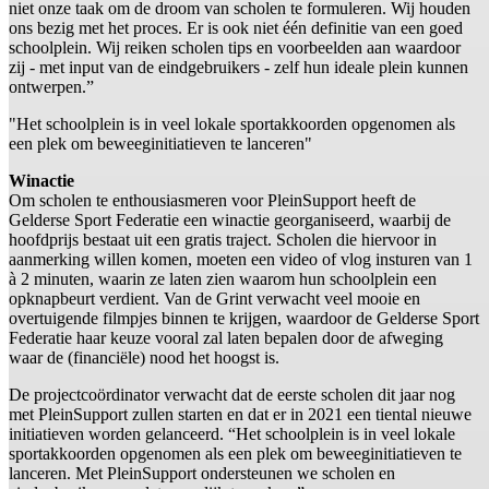
niet onze taak om de droom van scholen te formuleren. Wij houden
ons bezig met het proces. Er is ook niet één definitie van een goed
schoolplein. Wij reiken scholen tips en voorbeelden aan waardoor
zij - met input van de eindgebruikers - zelf hun ideale plein kunnen
ontwerpen.”
"Het schoolplein is in veel lokale sportakkoorden opgenomen als
een plek om beweeginitiatieven te lanceren"
Winactie
Om scholen te enthousiasmeren voor PleinSupport heeft de
Gelderse Sport Federatie een winactie georganiseerd, waarbij de
hoofdprijs bestaat uit een gratis traject. Scholen die hiervoor in
aanmerking willen komen, moeten een video of vlog insturen van 1
à 2 minuten, waarin ze laten zien waarom hun schoolplein een
opknapbeurt verdient. Van de Grint verwacht veel mooie en
overtuigende filmpjes binnen te krijgen, waardoor de Gelderse Sport
Federatie haar keuze vooral zal laten bepalen door de afweging
waar de (financiële) nood het hoogst is.
De projectcoördinator verwacht dat de eerste scholen dit jaar nog
met PleinSupport zullen starten en dat er in 2021 een tiental nieuwe
initiatieven worden gelanceerd. “Het schoolplein is in veel lokale
sportakkoorden opgenomen als een plek om beweeginitiatieven te
lanceren. Met PleinSupport ondersteunen we scholen en