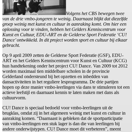
Volgens het CBS bewegen twee
van de drie vmbo-jongeren te weinig. Daarnaast blijkt dat diezelfde
groep weinig met kunst en cultuur in aanraking komt. Om hier een
oplossing voor te vinden, hebben het Gelders Kenniscentrum voor
Kunst en Cultuur, EDU-ART en de Gelderse Sport Federatie ‘CU!
Dance’ ontwikkeld. In dit project worden sport en cultuur bij elkaar
gebracht.
Op 9 april 2009 zetten de Gelderse Sport Federatie (GSF), EDU-
ART en het Gelders Kenniscentrum voor Kunst en Cultuur (KCG)
hun handtekening onder het project CU! Dance. Van 2009 tot 2012
worden maximaal tien middelbare scholen in de provincie
Gelderland ondersteund bij het opzetten en inbedden van
dansactiviteiten in het reguliere lesprogramma. De drie partijen
hopen op deze manier vmbo-leerlingen via dans te stimuleren tot een
actieve leefstijl en daarnaast kennis te laten maken met dans als
cultuurvorm.
CU! Dance is speciaal bedoeld voor vmbo-leerlingen uit de
brugklas, omdat zij in het algemeen weinig met kunst en cultuur in
aanraking komen. “Daarnaast is gebleken dat de sportparticipatie
van vmbo-leerlingen een stuk lager is dan die van leerlingen bij
andere onderwijstypen. CU! Dance moet dit verbeteren”, meent