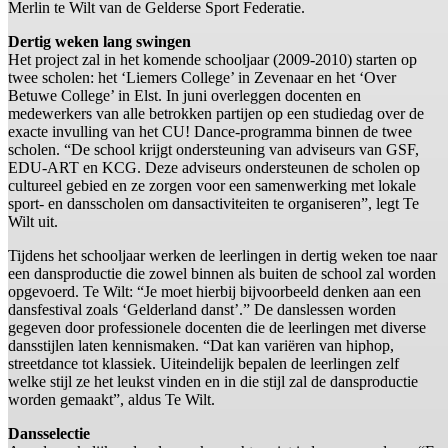
Merlin te Wilt van de Gelderse Sport Federatie.
Dertig weken lang swingen
Het project zal in het komende schooljaar (2009-2010) starten op
twee scholen: het ‘Liemers College’ in Zevenaar en het ‘Over
Betuwe College’ in Elst. In juni overleggen docenten en
medewerkers van alle betrokken partijen op een studiedag over de
exacte invulling van het CU! Dance-programma binnen de twee
scholen. “De school krijgt ondersteuning van adviseurs van GSF,
EDU-ART en KCG. Deze adviseurs ondersteunen de scholen op
cultureel gebied en ze zorgen voor een samenwerking met lokale
sport- en dansscholen om dansactiviteiten te organiseren”, legt Te
Wilt uit.
Tijdens het schooljaar werken de leerlingen in dertig weken toe naar
een dansproductie die zowel binnen als buiten de school zal worden
opgevoerd. Te Wilt: “Je moet hierbij bijvoorbeeld denken aan een
dansfestival zoals ‘Gelderland danst’.” De danslessen worden
gegeven door professionele docenten die de leerlingen met diverse
dansstijlen laten kennismaken. “Dat kan variëren van hiphop,
streetdance tot klassiek. Uiteindelijk bepalen de leerlingen zelf
welke stijl ze het leukst vinden en in die stijl zal de dansproductie
worden gemaakt”, aldus Te Wilt.
Dansselectie