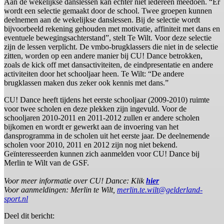
Aan de wekelijkse danslessen kan echter niet iedereen meedoen. “Er
wordt een selectie gemaakt door de school. Twee groepen kunnen
deelnemen aan de wekelijkse danslessen. Bij de selectie wordt
bijvoorbeeld rekening gehouden met motivatie, affiniteit met dans en
eventuele bewegingsachterstand”, stelt Te Wilt. Voor deze selectie
zijn de lessen verplicht. De vmbo-brugklassers die niet in de selectie
zitten, worden op een andere manier bij CU! Dance betrokken,
zoals de kick off met dansactiviteiten, de eindpresentatie en andere
activiteiten door het schooljaar heen. Te Wilt: “De andere
brugklassen maken dus zeker ook kennis met dans.”
CU! Dance heeft tijdens het eerste schooljaar (2009-2010) ruimte
voor twee scholen en deze plekken zijn ingevuld. Voor de
schooljaren 2010-2011 en 2011-2012 zullen er andere scholen
bijkomen en wordt er gewerkt aan de invoering van het
dansprogramma in de scholen uit het eerste jaar. De deelnemende
scholen voor 2010, 2011 en 2012 zijn nog niet bekend.
Geïnteresseerden kunnen zich aanmelden voor CU! Dance bij
Merlin te Wilt van de GSF.
Voor meer informatie over CU! Dance: Klik
hier
Voor aanmeldingen: Merlin te Wilt,
merlin.te.wilt@gelderland-
sport.nl
Deel dit bericht: