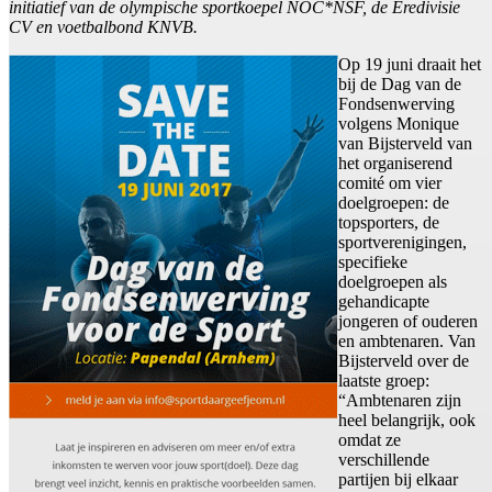
initiatief van de olympische sportkoepel NOC*NSF, de Eredivisie
CV en voetbalbond KNVB.
Op 19 juni draait het
bij de Dag van de
Fondsenwerving
volgens Monique
van Bijsterveld van
het organiserend
comité om vier
doelgroepen: de
topsporters, de
sportverenigingen,
specifieke
doelgroepen als
gehandicapte
jongeren of ouderen
en ambtenaren. Van
Bijsterveld over de
laatste groep:
“Ambtenaren zijn
heel belangrijk, ook
omdat ze
verschillende
partijen bij elkaar