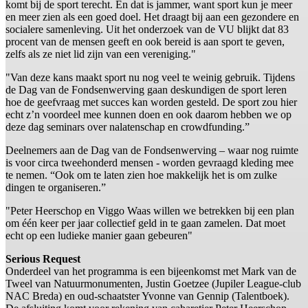
komt bij de sport terecht. En dat is jammer, want sport kun je meer
en meer zien als een goed doel. Het draagt bij aan een gezondere en
socialere samenleving. Uit het onderzoek van de VU blijkt dat 83
procent van de mensen geeft en ook bereid is aan sport te geven,
zelfs als ze niet lid zijn van een vereniging."
"Van deze kans maakt sport nu nog veel te weinig gebruik. Tijdens
de Dag van de Fondsenwerving gaan deskundigen de sport leren
hoe de geefvraag met succes kan worden gesteld. De sport zou hier
echt z’n voordeel mee kunnen doen en ook daarom hebben we op
deze dag seminars over nalatenschap en crowdfunding.”
Deelnemers aan de Dag van de Fondsenwerving – waar nog ruimte
is voor circa tweehonderd mensen - worden gevraagd kleding mee
te nemen. “Ook om te laten zien hoe makkelijk het is om zulke
dingen te organiseren.”
"Peter Heerschop en Viggo Waas willen we betrekken bij een plan
om één keer per jaar collectief geld in te gaan zamelen. Dat moet
echt op een ludieke manier gaan gebeuren"
Serious Request
Onderdeel van het programma is een bijeenkomst met Mark van de
Tweel van Natuurmonumenten, Justin Goetzee (Jupiler League-club
NAC Breda) en oud-schaatster Yvonne van Gennip (Talentboek).