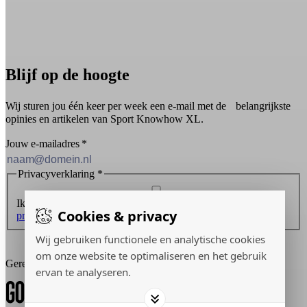
Blijf op de hoogte
Wij sturen jou één keer per week een e-mail met de belangrijkste
opinies en artikelen van Sport Knowhow XL.
Jouw e-mailadres
*
Privacyverklaring
*
Ik ontvang graag de nieuwsbrief en ga akkoord met de
Cookies & privacy
privacyverklaring
.
Wij gebruiken functionele en analytische cookies
Inschrijven
om onze website te optimaliseren en het gebruik
Gerealiseerd door:
ervan te analyseren.