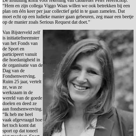
De afsluiting komt voor rekening van cabaretier Peter Heerschop.
“Hem en zijn collega Viggo Waas willen we ook betrekken bij een
plan om één keer per jaar collectief geld in te gaan zamelen. Dat
moet echt op een ludieke manier gaan gebeuren, zeg maar een beetje
op de manier zoals Serious Request dat doet.”
Van Bijsterveld zelf
is initiatiefneemster
van het Fonds van
de Sport en
participeert vanuit
die hoedanigheid in
de organisatie van de
Dag van de
Fondsenwerving.
Ruim 25 jaar, vertelt
ze, was ze
werkzaam in de
wereld van de goede
doelen en deed ze
aan fondsenwerving.
“Ik heb me heel
vaak afgevraagd hoe
het toch komt dat
sport op dat toneel