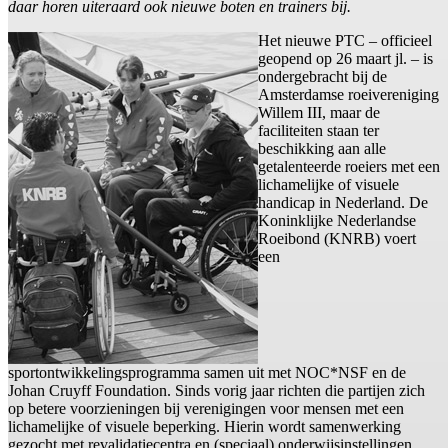
daar horen uiteraard ook nieuwe boten en trainers bij.
Het nieuwe PTC – officieel
geopend op 26 maart jl. – is
ondergebracht bij de
Amsterdamse roeivereniging
Willem III, maar de
faciliteiten staan ter
beschikking aan alle
getalenteerde roeiers met een
lichamelijke of visuele
handicap in Nederland. De
Koninklijke Nederlandse
Roeibond (KNRB) voert
een
sportontwikkelingsprogramma samen uit met NOC*NSF en de
Johan Cruyff Foundation. Sinds vorig jaar richten die partijen zich
op betere voorzieningen bij verenigingen voor mensen met een
lichamelijke of visuele beperking. Hierin wordt samenwerking
gezocht met revalidatiecentra en (speciaal) onderwijsinstellingen.