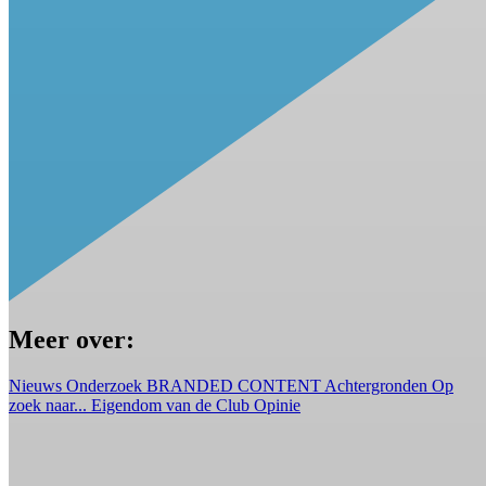
Meer over:
Nieuws
Onderzoek
BRANDED CONTENT
Achtergronden
Op
zoek naar...
Eigendom van de Club
Opinie