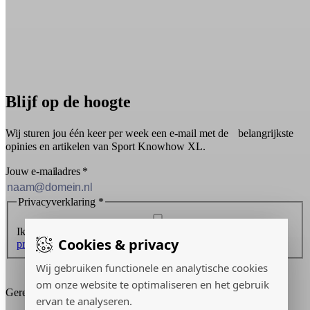
Blijf op de hoogte
Wij sturen jou één keer per week een e-mail met de belangrijkste
opinies en artikelen van Sport Knowhow XL.
Jouw e-mailadres
*
Privacyverklaring
*
Ik ontvang graag de nieuwsbrief en ga akkoord met de
Cookies & privacy
privacyverklaring
.
Wij gebruiken functionele en analytische cookies
Inschrijven
om onze website te optimaliseren en het gebruik
Gerealiseerd door:
ervan te analyseren.