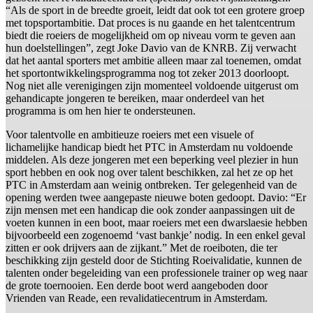
“Als de sport in de breedte groeit, leidt dat ook tot een grotere groep
met topsportambitie. Dat proces is nu gaande en het talentcentrum
biedt die roeiers de mogelijkheid om op niveau vorm te geven aan
hun doelstellingen”, zegt Joke Davio van de KNRB. Zij verwacht
dat het aantal sporters met ambitie alleen maar zal toenemen, omdat
het sportontwikkelingsprogramma nog tot zeker 2013 doorloopt.
Nog niet alle verenigingen zijn momenteel voldoende uitgerust om
gehandicapte jongeren te bereiken, maar onderdeel van het
programma is om hen hier te ondersteunen.
Voor talentvolle en ambitieuze roeiers met een visuele of
lichamelijke handicap biedt het PTC in Amsterdam nu voldoende
middelen. Als deze jongeren met een beperking veel plezier in hun
sport hebben en ook nog over talent beschikken, zal het ze op het
PTC in Amsterdam aan weinig ontbreken. Ter gelegenheid van de
opening werden twee aangepaste nieuwe boten gedoopt. Davio: “Er
zijn mensen met een handicap die ook zonder aanpassingen uit de
voeten kunnen in een boot, maar roeiers met een dwarslaesie hebben
bijvoorbeeld een zogenoemd ‘vast bankje’ nodig. In een enkel geval
zitten er ook drijvers aan de zijkant.” Met de roeiboten, die ter
beschikking zijn gesteld door de Stichting Roeivalidatie, kunnen de
talenten onder begeleiding van een professionele trainer op weg naar
de grote toernooien. Een derde boot werd aangeboden door
Vrienden van Reade, een revalidatiecentrum in Amsterdam.