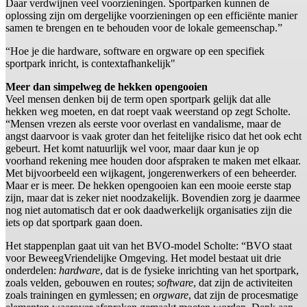
Daar verdwijnen veel voorzieningen. Sportparken kunnen de
oplossing zijn om dergelijke voorzieningen op een efficiënte manier
samen te brengen en te behouden voor de lokale gemeenschap.”
“Hoe je die hardware, software en orgware op een specifiek
sportpark inricht, is contextafhankelijk"
Meer dan simpelweg de hekken opengooien
Veel mensen denken bij de term open sportpark gelijk dat alle
hekken weg moeten, en dat roept vaak weerstand op zegt Scholte.
“Mensen vrezen als eerste voor overlast en vandalisme, maar de
angst daarvoor is vaak groter dan het feitelijke risico dat het ook echt
gebeurt. Het komt natuurlijk wel voor, maar daar kun je op
voorhand rekening mee houden door afspraken te maken met elkaar.
Met bijvoorbeeld een wijkagent, jongerenwerkers of een beheerder.
Maar er is meer. De hekken opengooien kan een mooie eerste stap
zijn, maar dat is zeker niet noodzakelijk. Bovendien zorg je daarmee
nog niet automatisch dat er ook daadwerkelijk organisaties zijn die
iets op dat sportpark gaan doen.
Het stappenplan gaat uit van het BVO-model Scholte: “BVO staat
voor BeweegVriendelijke Omgeving. Het model bestaat uit drie
onderdelen:
hardware
, dat is de fysieke inrichting van het sportpark,
zoals velden, gebouwen en routes;
software
, dat zijn de activiteiten
zoals trainingen en gymlessen; en
orgware
, dat zijn de procesmatige