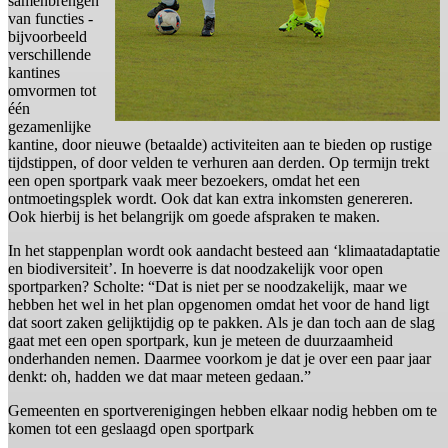
samenbrengen
van functies -
bijvoorbeeld
verschillende
kantines
omvormen tot
één
gezamenlijke
kantine, door nieuwe (betaalde) activiteiten aan te bieden op rustige
tijdstippen, of door velden te verhuren aan derden. Op termijn trekt
een open sportpark vaak meer bezoekers, omdat het een
ontmoetingsplek wordt. Ook dat kan extra inkomsten genereren.
Ook hierbij is het belangrijk om goede afspraken te maken.
In het stappenplan wordt ook aandacht besteed aan ‘klimaatadaptatie
en biodiversiteit’. In hoeverre is dat noodzakelijk voor open
sportparken? Scholte: “Dat is niet per se noodzakelijk, maar we
hebben het wel in het plan opgenomen omdat het voor de hand ligt
dat soort zaken gelijktijdig op te pakken. Als je dan toch aan de slag
gaat met een open sportpark, kun je meteen de duurzaamheid
onderhanden nemen. Daarmee voorkom je dat je over een paar jaar
denkt: oh, hadden we dat maar meteen gedaan.”
Gemeenten en sportverenigingen hebben elkaar nodig hebben om te
komen tot een geslaagd open sportpark