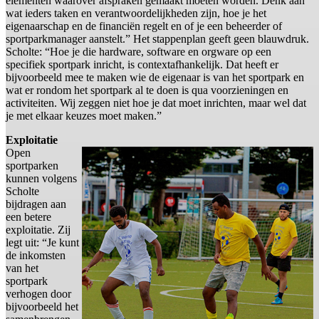
elementen waarover afspraken gemaakt moeten worden. Denk aan
wat ieders taken en verantwoordelijkheden zijn, hoe je het
eigenaarschap en de financiën regelt en of je een beheerder of
sportparkmanager aanstelt.” Het stappenplan geeft geen blauwdruk.
Scholte: “Hoe je die hardware, software en orgware op een
specifiek sportpark inricht, is contextafhankelijk. Dat heeft er
bijvoorbeeld mee te maken wie de eigenaar is van het sportpark en
wat er rondom het sportpark al te doen is qua voorzieningen en
activiteiten. Wij zeggen niet hoe je dat moet inrichten, maar wel dat
je met elkaar keuzes moet maken.”
Exploitatie
Open
sportparken
kunnen volgens
Scholte
bijdragen aan
een betere
exploitatie. Zij
legt uit: “Je kunt
de inkomsten
van het
sportpark
verhogen door
bijvoorbeeld het