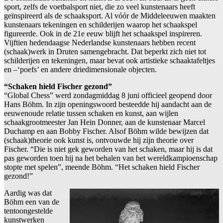
sport, zelfs de voetbalsport niet, die zo veel kunstenaars heeft
geïnspireerd als de schaaksport. Al vóór de Middeleeuwen maakten
kunstenaars tekeningen en schilderijen waarop het schaakspel
figureerde. Ook in de 21e eeuw blijft het schaakspel inspireren.
Vijftien hedendaagse Nederlandse kunstenaars hebben recent
(schaak)werk in Druten samengebracht. Dat beperkt zich niet tot
schilderijen en tekeningen, maar bevat ook artistieke schaaktafeltjes
en –‘poefs’ en andere driedimensionale objecten.
“Schaken hield Fischer gezond”
“Global Chess” werd zondagmiddag 8 juni officieel geopend door
Hans Böhm. In zijn openingswoord besteedde hij aandacht aan de
eeuwenoude relatie tussen schaken en kunst, aan wijlen
schaakgrootmeester Jan Hein Donner, aan de kunstenaar Marcel
Duchamp en aan Bobby Fischer. Alsof Böhm wilde bewijzen dat
(schaak)theorie ook kunst is, ontvouwde hij zijn theorie over
Fischer. “Die is niet gek geworden van het schaken, maar hij is dat
pas geworden toen hij na het behalen van het wereldkampioenschap
stopte met spelen”, meende Böhm. “Het schaken hield Fischer
gezond!”
Aardig was dat
Böhm een van de
tentoongestelde
kunstwerken