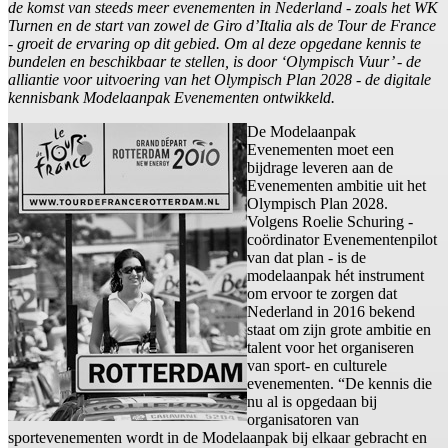
de komst van steeds meer evenementen in Nederland - zoals het WK
Turnen en de start van zowel de Giro d’Italia als de Tour de France
- groeit de ervaring op dit gebied. Om al deze opgedane kennis te
bundelen en beschikbaar te stellen, is door ‘Olympisch Vuur’ - de
alliantie voor uitvoering van het Olympisch Plan 2028 - de digitale
kennisbank Modelaanpak Evenementen ontwikkeld.
De Modelaanpak
Evenementen moet een
bijdrage leveren aan de
Evenementen ambitie uit het
Olympisch Plan 2028.
Volgens Roelie Schuring -
coördinator Evenementenpilot
van dat plan - is de
modelaanpak hét instrument
om ervoor te zorgen dat
Nederland in 2016 bekend
staat om zijn grote ambitie en
talent voor het organiseren
van sport- en culturele
evenementen. “De kennis die
nu al is opgedaan bij
organisatoren van
sportevenementen wordt in de Modelaanpak bij elkaar gebracht en