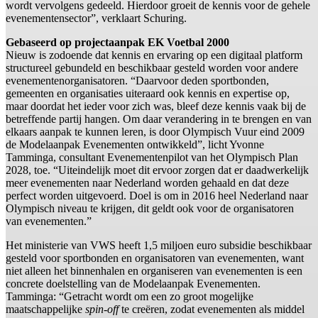
wordt vervolgens gedeeld. Hierdoor groeit de kennis voor de gehele
evenementensector”, verklaart Schuring.
Gebaseerd op projectaanpak EK Voetbal 2000
Nieuw is zodoende dat kennis en ervaring op een digitaal platform
structureel gebundeld en beschikbaar gesteld worden voor andere
evenementenorganisatoren. “Daarvoor deden sportbonden,
gemeenten en organisaties uiteraard ook kennis en expertise op,
maar doordat het ieder voor zich was, bleef deze kennis vaak bij de
betreffende partij hangen. Om daar verandering in te brengen en van
elkaars aanpak te kunnen leren, is door Olympisch Vuur eind 2009
de Modelaanpak Evenementen ontwikkeld”, licht Yvonne
Tamminga, consultant Evenementenpilot van het Olympisch Plan
2028, toe. “Uiteindelijk moet dit ervoor zorgen dat er daadwerkelijk
meer evenementen naar Nederland worden gehaald en dat deze
perfect worden uitgevoerd. Doel is om in 2016 heel Nederland naar
Olympisch niveau te krijgen, dit geldt ook voor de organisatoren
van evenementen.”
Het ministerie van VWS heeft 1,5 miljoen euro subsidie beschikbaar
gesteld voor sportbonden en organisatoren van evenementen, want
niet alleen het binnenhalen en organiseren van evenementen is een
concrete doelstelling van de Modelaanpak Evenementen.
Tamminga: “Getracht wordt om een zo groot mogelijke
maatschappelijke
spin-off
te creëren, zodat evenementen als middel