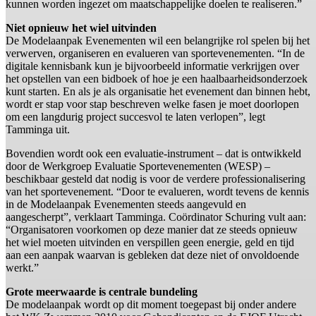
kunnen worden ingezet om maatschappelijke doelen te realiseren.”
Niet opnieuw het wiel uitvinden
De Modelaanpak Evenementen wil een belangrijke rol spelen bij het
verwerven, organiseren en evalueren van sportevenementen. “In de
digitale kennisbank kun je bijvoorbeeld informatie verkrijgen over
het opstellen van een bidboek of hoe je een haalbaarheidsonderzoek
kunt starten. En als je als organisatie het evenement dan binnen hebt,
wordt er stap voor stap beschreven welke fasen je moet doorlopen
om een langdurig project succesvol te laten verlopen”, legt
Tamminga uit.
Bovendien wordt ook een evaluatie-instrument – dat is ontwikkeld
door de Werkgroep Evaluatie Sportevenementen (WESP) –
beschikbaar gesteld dat nodig is voor de verdere professionalisering
van het sportevenement. “Door te evalueren, wordt tevens de kennis
in de Modelaanpak Evenementen steeds aangevuld en
aangescherpt”, verklaart Tamminga. Coördinator Schuring vult aan:
“Organisatoren voorkomen op deze manier dat ze steeds opnieuw
het wiel moeten uitvinden en verspillen geen energie, geld en tijd
aan een aanpak waarvan is gebleken dat deze niet of onvoldoende
werkt.”
Grote meerwaarde is centrale bundeling
De modelaanpak wordt op dit moment toegepast bij onder andere