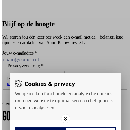
Blijf op de hoogte
Wij sturen jou één keer per week een e-mail met de belangrijkste
opinies en artikelen van Sport Knowhow XL.
Jouw e-mailadres
*
Privacyverklaring
*
Ik ontvang graag de nieuwsbrief en ga akkoord met de
Cookies & privacy
privacyverklaring
.
Wij gebruiken functionele en analytische cookies
Inschrijven
om onze website te optimaliseren en het gebruik
Gerealiseerd door:
ervan te analyseren.