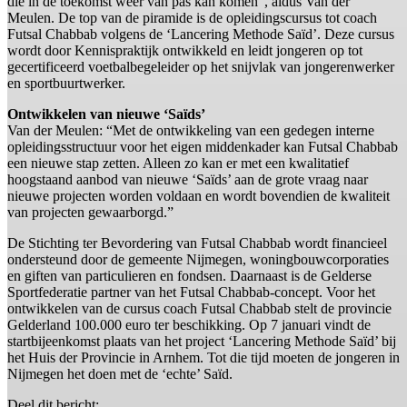
die in de toekomst weer van pas kan komen”, aldus Van der
Meulen. De top van de piramide is de opleidingscursus tot coach
Futsal Chabbab volgens de ‘Lancering Methode Saïd’. Deze cursus
wordt door Kennispraktijk ontwikkeld en leidt jongeren op tot
gecertificeerd voetbalbegeleider op het snijvlak van jongerenwerker
en sportbuurtwerker.
Ontwikkelen van nieuwe ‘Saïds’
Van der Meulen: “Met de ontwikkeling van een gedegen interne
opleidingsstructuur voor het eigen middenkader kan Futsal Chabbab
een nieuwe stap zetten. Alleen zo kan er met een kwalitatief
hoogstaand aanbod van nieuwe ‘Saïds’ aan de grote vraag naar
nieuwe projecten worden voldaan en wordt bovendien de kwaliteit
van projecten gewaarborgd.”
De Stichting ter Bevordering van Futsal Chabbab wordt financieel
ondersteund door de gemeente Nijmegen, woningbouwcorporaties
en giften van particulieren en fondsen. Daarnaast is de Gelderse
Sportfederatie partner van het Futsal Chabbab-concept. Voor het
ontwikkelen van de cursus coach Futsal Chabbab stelt de provincie
Gelderland 100.000 euro ter beschikking. Op 7 januari vindt de
startbijeenkomst plaats van het project ‘Lancering Methode Saïd’ bij
het Huis der Provincie in Arnhem. Tot die tijd moeten de jongeren in
Nijmegen het doen met de ‘echte’ Saïd.
Deel dit bericht: