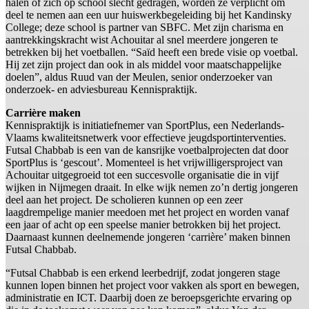
halen of zich op school slecht gedragen, worden ze verplicht om
deel te nemen aan een uur huiswerkbegeleiding bij het Kandinsky
College; deze school is partner van SBFC. Met zijn charisma en
aantrekkingskracht wist Achouitar al snel meerdere jongeren te
betrekken bij het voetballen. “Saïd heeft een brede visie op voetbal.
Hij zet zijn project dan ook in als middel voor maatschappelijke
doelen”, aldus Ruud van der Meulen, senior onderzoeker van
onderzoek- en adviesbureau Kennispraktijk.
Carrière maken
Kennispraktijk is initiatiefnemer van SportPlus, een Nederlands-
Vlaams kwaliteitsnetwerk voor effectieve jeugdsportinterventies.
Futsal Chabbab is een van de kansrijke voetbalprojecten dat door
SportPlus is ‘gescout’. Momenteel is het vrijwilligersproject van
Achouitar uitgegroeid tot een succesvolle organisatie die in vijf
wijken in Nijmegen draait. In elke wijk nemen zo’n dertig jongeren
deel aan het project. De scholieren kunnen op een zeer
laagdrempelige manier meedoen met het project en worden vanaf
een jaar of acht op een speelse manier betrokken bij het project.
Daarnaast kunnen deelnemende jongeren ‘carrière’ maken binnen
Futsal Chabbab.
“Futsal Chabbab is een erkend leerbedrijf, zodat jongeren stage
kunnen lopen binnen het project voor vakken als sport en bewegen,
administratie en ICT. Daarbij doen ze beroepsgerichte ervaring op