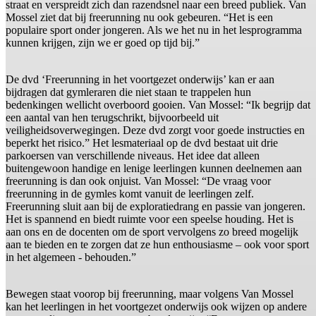
straat en verspreidt zich dan razendsnel naar een breed publiek. Van
Mossel ziet dat bij freerunning nu ook gebeuren. “Het is een
populaire sport onder jongeren. Als we het nu in het lesprogramma
kunnen krijgen, zijn we er goed op tijd bij.”
De dvd ‘Freerunning in het voortgezet onderwijs’ kan er aan
bijdragen dat gymleraren die niet staan te trappelen hun
bedenkingen wellicht overboord gooien. Van Mossel: “Ik begrijp dat
een aantal van hen terugschrikt, bijvoorbeeld uit
veiligheidsoverwegingen. Deze dvd zorgt voor goede instructies en
beperkt het risico.” Het lesmateriaal op de dvd bestaat uit drie
parkoersen van verschillende niveaus. Het idee dat alleen
buitengewoon handige en lenige leerlingen kunnen deelnemen aan
freerunning is dan ook onjuist. Van Mossel: “De vraag voor
freerunning in de gymles komt vanuit de leerlingen zelf.
Freerunning sluit aan bij de exploratiedrang en passie van jongeren.
Het is spannend en biedt ruimte voor een speelse houding. Het is
aan ons en de docenten om de sport vervolgens zo breed mogelijk
aan te bieden en te zorgen dat ze hun enthousiasme – ook voor sport
in het algemeen - behouden.”
Bewegen staat voorop bij freerunning, maar volgens Van Mossel
kan het leerlingen in het voortgezet onderwijs ook wijzen op andere