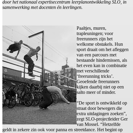
door het nationaal expertisecentrum leerplanontwikkeling SLO, in
samenwerking met docenten én leerlingen.
Paaltjes, muren,
trapleuningen; voor
freerunners zijn het
welkome obstakels. Hun
sport draait om het afleggen
van een parcours met
bestaande hindernissen, als
het even kan in combinatie
met verschillende
‘freerunning tricks’.
Geoefende freerunners
kijken daarbij niet op een
salto meer of minder.
“De sport is ontwikkeld op
straat door bewegers die
extra uitdagingen zoeken”,
zegt SLO-projectleider Ger
van Mossel. “Hetzelfde
geldt in zekere zin ook voor panna en streetdance. Het begint op