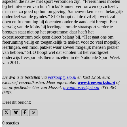
aspecten die nauw met sport verbonden zijn. “Freerunners moeten
bij het uitvoeren van hun ‘tricks’ kunnen vertrouwen op zichzelf,
maar net zo goed op hun omgeving. Samenwerken is een belangrijk
onderdeel van de gymles.” SLO hoopt dat de dvd zijn werk zal
doen en freerunning bij docenten onder de aandacht brengt. Een
vervolg van de lobby bij leerlingen om de straatsport verder te
brengen staat niet op het programma; daar heeft het
expertisecentrum ook geen direct belang bij. “Het gaat ons om
freerunning veilig en toegankelijk te maken voor zo veel mogelijk
leerlingen, een mooi pakket waar zoveel mogelijk mensen plezier
van hebben.” SLO hoopt wel dat scholen uit het voortgezet
onderwijs freesport als thema inzetten in de Nationale Sport Week
van 2011.
De dvd is te bestellen via
verkoop@slo.nl
en kost 12.50 euro
exclusief verzendkosten. Meer informatie:
www.freesport.slo.nl
of
via projectleider Ger van Mossel:
g.vanmossel@slo.nl
, 053-484
0407.
Deel dit bericht:
0 reacties