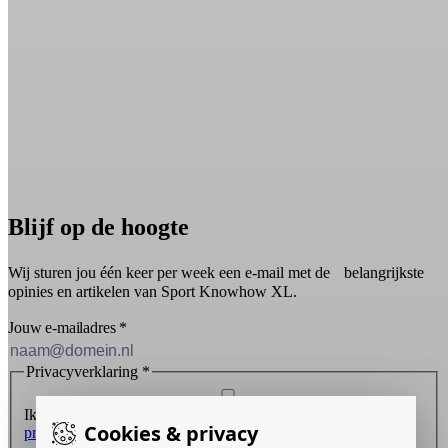
Blijf op de hoogte
Wij sturen jou één keer per week een e-mail met de belangrijkste
opinies en artikelen van Sport Knowhow XL.
Jouw e-mailadres
*
Privacyverklaring
*
Ik ontvang graag de nieuwsbrief en ga akkoord met de
Cookies & privacy
privacyverklaring
.