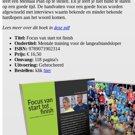
leert een Mentaal Plan op te stellen. En je leert je niet blind te staren
op een goede tijd. De handvatten voor een goede focus worden
afgewisseld met interviews waarin bekende en minder bekende
hardlopers aan het woord komen.
Lees meer over dit boek in
deze pdf
Titel:
Focus van start tot finish
Ondertitel:
Mentale training voor de langeafstandsloper
ISBN:
9789071902314
Prijs:
€ 16,50
Omvang:
118 pagina's
Uitvoering:
Gebrocheerd
Bestellen:
klik
hier