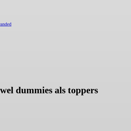
randed
zowel dummies als toppers