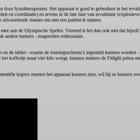
n door fysiotherapeuten. Het apparaat is goed te gebruiken in het revali
iteit en coördinatie) en tevens in de late fase van revalidatie (explosiev
en afwisselende manier om met een patiënt te trainen.
 aan de Olympische Spelen. Vreemd is het dan ook niet dat hijzelf eer
k andere trainers - reageerden enthousiast.
en en de tablet - waarin de trainingsschema’s ingesteld kunnen worden -
et koffertje maar vier kilo weegt, kunnen trainers de Fitlight prima 
t potentiële kopers moeten het apparaat kunnen zien, wil hij ze kunnen o