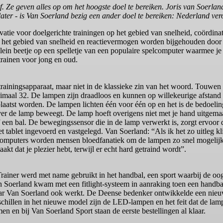
f. Ze geven alles op om het hoogste doel te bereiken. Joris van Soerland
ter - is Van Soerland bezig een ander doel te bereiken: Nederland vero
ovatie voor doelgerichte trainingen op het gebied van snelheid, coördin
 het gebied van snelheid en reactievermogen worden bijgehouden door een
l klein beetje op een spelletje van een populaire spelcomputer waarmee 
trainen voor jong en oud.
 trainingsapparaat, maar niet in de klassieke zin van het woord. Touwen
imaal 32. De lampen zijn draadloos en kunnen op willekeurige afstand 
aatst worden. De lampen lichten één voor één op en het is de bedoeling d
ver de lamp beweegt. De lamp hoeft overigens niet met je hand uitgema
f een bal. De bewegingssensor die in de lamp verwerkt is, zorgt ervoor 
et tablet ingevoerd en vastgelegd. Van Soerland: “Als ik het zo uitleg k
computers worden mensen bloedfanatiek om de lampen zo snel mogelijk ui
akt dat je plezier hebt, terwijl er echt hard getraind wordt”.
Trainer werd met name gebruikt in het handbal, een sport waarbij de oo
n Soerland kwam met een fitlight-systeem in aanraking toen een handba
ar Van Soerland ook werkt. De Deense bedenker ontwikkelde een nieuwe
schillen in het nieuwe model zijn de LED-lampen en het feit dat de lampe
en en bij Van Soerland Sport staan de eerste bestellingen al klaar.