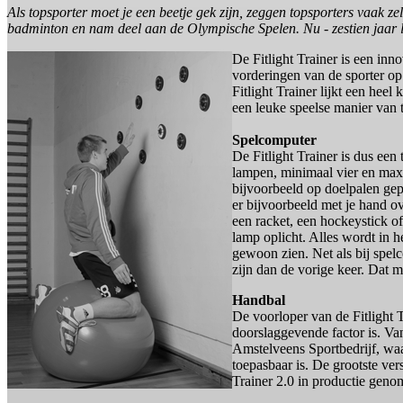
Als topsporter moet je een beetje gek zijn, zeggen topsporters vaak zel
badminton en nam deel aan de Olympische Spelen. Nu - zestien jaar la
De Fitlight Trainer is een inn
vorderingen van de sporter op
Fitlight Trainer lijkt een hee
een leuke speelse manier van 
Spelcomputer
De Fitlight Trainer is dus een
lampen, minimaal vier en max
bijvoorbeeld op doelpalen gepl
er bijvoorbeeld met je hand o
een racket, een hockeystick o
lamp oplicht. Alles wordt in h
gewoon zien. Net als bij spel
zijn dan de vorige keer. Dat ma
Handbal
De voorloper van de Fitlight 
doorslaggevende factor is. Va
Amstelveens Sportbedrijf, wa
toepasbaar is. De grootste ver
Trainer 2.0 in productie genom