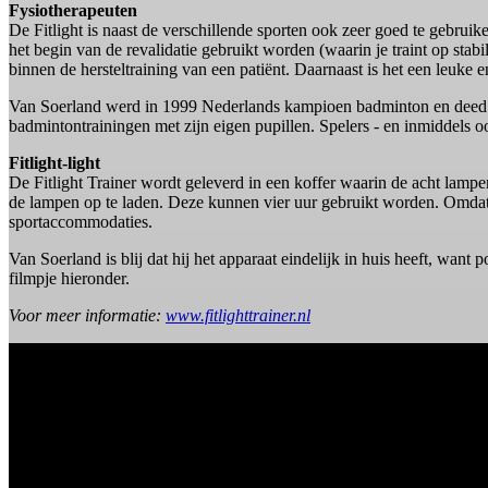
Fysiotherapeuten
De Fitlight is naast de verschillende sporten ook zeer goed te gebruike
het begin van de revalidatie gebruikt worden (waarin je traint op stabil
binnen de hersteltraining van een patiënt. Daarnaast is het een leuke 
Van Soerland werd in 1999 Nederlands kampioen badminton en deed mee
badmintontrainingen met zijn eigen pupillen. Spelers - en inmiddels oo
Fitlight-light
De Fitlight Trainer wordt geleverd in een koffer waarin de acht lamp
de lampen op te laden. Deze kunnen vier uur gebruikt worden. Omdat h
sportaccommodaties.
Van Soerland is blij dat hij het apparaat eindelijk in huis heeft, wan
filmpje hieronder.
Voor meer informatie:
www.fitlighttrainer.nl