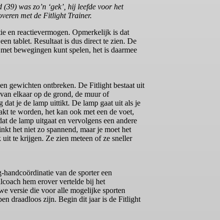
 (39) was zo’n ‘gek’, hij leefde voor het
veren met de Fitlight Trainer.
atie en reactievermogen. Opmerkelijk is dat
 tablet. Resultaat is dus direct te zien. De
je met bewegingen kunt spelen, het is daarmee
 en gewichten ontbreken. De Fitlight bestaat uit
van elkaar op de grond, de muur of
at je de lamp uittikt. De lamp gaat uit als je
akt te worden, het kan ook met een de voet,
dat de lamp uitgaat en vervolgens een andere
linkt het niet zo spannend, maar je moet het
t te krijgen. Ze zien meteen of ze sneller
g-handcoördinatie van de sporter een
lcoach hem erover vertelde bij het
 versie die voor alle mogelijke sporten
n draadloos zijn. Begin dit jaar is de Fitlight