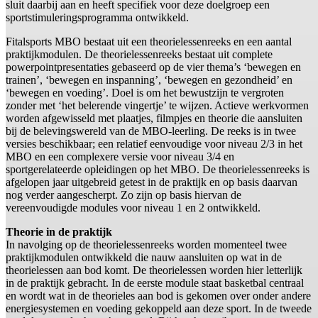
sluit daarbij aan en heeft specifiek voor deze doelgroep een
sportstimuleringsprogramma ontwikkeld.
Fitalsports MBO bestaat uit een theorielessenreeks en een aantal
praktijkmodulen. De theorielessenreeks bestaat uit complete
powerpointpresentaties gebaseerd op de vier thema’s ‘bewegen en
trainen’, ‘bewegen en inspanning’, ‘bewegen en gezondheid’ en
‘bewegen en voeding’. Doel is om het bewustzijn te vergroten
zonder met ‘het belerende vingertje’ te wijzen. Actieve werkvormen
worden afgewisseld met plaatjes, filmpjes en theorie die aansluiten
bij de belevingswereld van de MBO-leerling. De reeks is in twee
versies beschikbaar; een relatief eenvoudige voor niveau 2/3 in het
MBO en een complexere versie voor niveau 3/4 en
sportgerelateerde opleidingen op het MBO. De theorielessenreeks is
afgelopen jaar uitgebreid getest in de praktijk en op basis daarvan
nog verder aangescherpt. Zo zijn op basis hiervan de
vereenvoudigde modules voor niveau 1 en 2 ontwikkeld.
Theorie in de praktijk
In navolging op de theorielessenreeks worden momenteel twee
praktijkmodulen ontwikkeld die nauw aansluiten op wat in de
theorielessen aan bod komt. De theorielessen worden hier letterlijk
in de praktijk gebracht. In de eerste module staat basketbal centraal
en wordt wat in de theorieles aan bod is gekomen over onder andere
energiesystemen en voeding gekoppeld aan deze sport. In de tweede