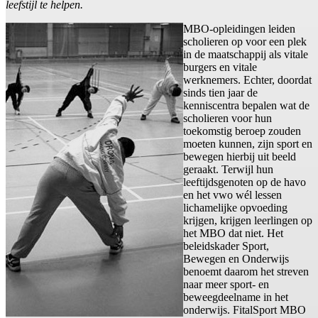
leefstijl te helpen.
MBO-opleidingen leiden
scholieren op voor een plek
in de maatschappij als vitale
burgers en vitale
werknemers. Echter, doordat
sinds tien jaar de
kenniscentra bepalen wat de
scholieren voor hun
toekomstig beroep zouden
moeten kunnen, zijn sport en
bewegen hierbij uit beeld
geraakt. Terwijl hun
leeftijdsgenoten op de havo
en het vwo wél lessen
lichamelijke opvoeding
krijgen, krijgen leerlingen op
het MBO dat niet. Het
beleidskader Sport,
Bewegen en Onderwijs
benoemt daarom het streven
naar meer sport- en
beweegdeelname in het
onderwijs. FitalSport MBO