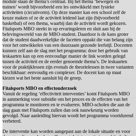
module staan de thema’s centraal. Bij het thema ‘bewegen en
trainen’ wordt bijvoorbeeld een les ontwikkeld met fysieke
activiteiten (circuitvorm). Op deze manier kan een school zelf de
keuze maken of ze de activiteit leidend laat zijn (bijvoorbeeld
basketbal) of een thema, waarbij dan de activiteit wordt gekozen.
Fitalsports MBO steekt in op ervaringsleren en sluit aan bij de
belevingswereld van de MBO-student. Daardoor is de kans groter
dat de student daadwerkelijke de facetten oppakt die van belang zijn
voor het ontwikkelen van een duurzaam gezonde leefstijl. Docenten
kunnen zelf aan de slag met het programma: door het gebruik van
leskaarten kan op een eenvoudige manier de link worden gelegd
tussen de activiteit en de eerder genoemde thema’s. De leskaarten
voor de praktijklessen zijn evenals de theorielessen in twee varianten
beschikbaar: eenvoudig en complexer. De docent kan op maat
kiezen wat het beste aansluit bij de groep.
Fitalsports MBO en effectonderzoek
Vanuit de regeling ‘effectiviteit interventies’ komt Fitalsports MBO
in aanmerking voor subsidie om het proces en de effecten van het
programma te monitoren en te evalueren. MBO-scholen die aan de
slag gaan met Fitalsports zullen dan ook nauwkeurig worden
gevolgd. Naar aanleiding hiervan wordt het programma voortdurend
verbeterd.
De interventie kan worden aangepast aan de lokale situatie en voor