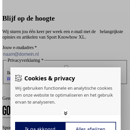
Blijf op de hoogte
Wij sturen jou één keer per week een e-mail met de belangrijkste
opinies en artikelen van Sport Knowhow XL.
Jouw e-mailadres
*
Privacyverklaring
*
Ik ontvang graag de nieuwsbrief en ga akkoord met de
Cookies & privacy
privacyverklaring
.
Wij gebruiken functionele en analytische cookies
Inschrijven
om onze website te optimaliseren en het gebruik
Gerealiseerd door:
ervan te analyseren.
Sport Knowhow XL © 2026
Ik ga akkoord
Alles afwijzen