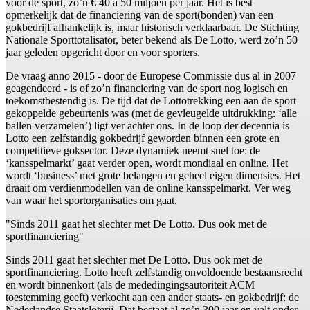
voor de sport, zo’n € 40 a 50 miljoen per jaar. Het is best
opmerkelijk dat de financiering van de sport(bonden) van een
gokbedrijf afhankelijk is, maar historisch verklaarbaar. De Stichting
Nationale Sporttotalisator, beter bekend als De Lotto, werd zo’n 50
jaar geleden opgericht door en voor sporters.
De vraag anno 2015 - door de Europese Commissie dus al in 2007
geagendeerd - is of zo’n financiering van de sport nog logisch en
toekomstbestendig is. De tijd dat de Lottotrekking een aan de sport
gekoppelde gebeurtenis was (met de gevleugelde uitdrukking: ‘alle
ballen verzamelen’) ligt ver achter ons. In de loop der decennia is
Lotto een zelfstandig gokbedrijf geworden binnen een grote en
competitieve goksector. Deze dynamiek neemt snel toe: de
‘kansspelmarkt’ gaat verder open, wordt mondiaal en online. Het
wordt ‘business’ met grote belangen en geheel eigen dimensies. Het
draait om verdienmodellen van de online kansspelmarkt. Ver weg
van waar het sportorganisaties om gaat.
"Sinds 2011 gaat het slechter met De Lotto. Dus ook met de
sportfinanciering"
Sinds 2011 gaat het slechter met De Lotto. Dus ook met de
sportfinanciering. Lotto heeft zelfstandig onvoldoende bestaansrecht
en wordt binnenkort (als de mededingingsautoriteit ACM
toestemming geeft) verkocht aan een ander staats- en gokbedrijf: de
Nederlandse Staatsloterij. Dat bestaat al zo’n 300 jaar en valt onder