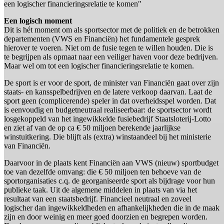
een logischer financieringsrelatie te komen"
Een logisch moment
Dit is hét moment om als sportsector met de politiek en de betrokken
departementen (VWS en Financiën) het fundamentele gesprek
hierover te voeren. Niet om de fusie tegen te willen houden. Die is
te begrijpen als opmaat naar een veiliger haven voor deze bedrijven.
Maar wel om tot een logischer financieringsrelatie te komen.
De sport is er voor de sport, de minister van Financiën gaat over zijn
staats- en kansspelbedrijven en de latere verkoop daarvan. Laat de
sport geen (complicerende) speler in dat overheidsspel worden. Dat
is eenvoudig en budgetneutraal realiseerbaar: de sportsector wordt
losgekoppeld van het ingewikkelde fusiebedrijf Staatsloterij-Lotto
en ziet af van de op ca € 50 miljoen berekende jaarlijkse
winstuitkering. Die blijft als (extra) winstaandeel bij het ministerie
van Financiën.
Daarvoor in de plaats kent Financiën aan VWS (nieuw) sportbudget
toe van dezelfde omvang: die € 50 miljoen ten behoeve van de
sportorganisaties c.q. de georganiseerde sport als bijdrage voor hun
publieke taak. Uit de algemene middelen in plaats van via het
resultaat van een staatsbedrijf. Financieel neutraal en zoveel
logischer dan ingewikkeldheden en afhankelijkheden die in de maak
zijn en door weinig en meer goed doorzien en begrepen worden.