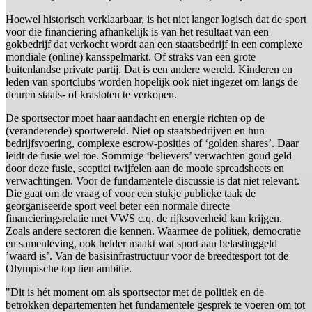
Hoewel historisch verklaarbaar, is het niet langer logisch dat de sport
voor die financiering afhankelijk is van het resultaat van een
gokbedrijf dat verkocht wordt aan een staatsbedrijf in een complexe
mondiale (online) kansspelmarkt. Of straks van een grote
buitenlandse private partij. Dat is een andere wereld. Kinderen en
leden van sportclubs worden hopelijk ook niet ingezet om langs de
deuren staats- of krasloten te verkopen.
De sportsector moet haar aandacht en energie richten op de
(veranderende) sportwereld. Niet op staatsbedrijven en hun
bedrijfsvoering, complexe escrow-posities of ‘golden shares’. Daar
leidt de fusie wel toe. Sommige ‘believers’ verwachten goud geld
door deze fusie, sceptici twijfelen aan de mooie spreadsheets en
verwachtingen. Voor de fundamentele discussie is dat niet relevant.
Die gaat om de vraag of voor een stukje publieke taak de
georganiseerde sport veel beter een normale directe
financieringsrelatie met VWS c.q. de rijksoverheid kan krijgen.
Zoals andere sectoren die kennen. Waarmee de politiek, democratie
en samenleving, ook helder maakt wat sport aan belastinggeld
’waard is’. Van de basisinfrastructuur voor de breedtesport tot de
Olympische top tien ambitie.
"Dit is hét moment om als sportsector met de politiek en de
betrokken departementen het fundamentele gesprek te voeren om tot