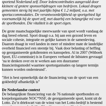
sportend Nederland zelf. Door ledencontributies aangevuld door
kleinere of grotere sponsorbijdragen van bedrijven. Lokaal dragen
gemeenten stevig bij met jaarlijks bijna € 1.2 miljard, o.a. met
sportaccommodaties. De verantwoordelijkheid op sportgebied ligt
voornamelijk bij de sport zelf, met daarbij een belangrijke rol voor
de sportbonden. Die vitaliteit is de sport eigen.
De grote maatschappelijke meerwaarde van sport wordt vandaag de
dag breed erkend. Sport draagt o.a. bij aan een gezond leven en
sociale cohesie, integratie en gelijke kansen in de samenleving.
Daarom draagt in veel landen in meer of mindere mate de landelijke
overheid financieel een steentje bij. Vaak door belasting of heffing
op georganiseerde gokdiensten en kansspelen. Al in 2007 (Witboek
Sport, EU-commissie) is in Europees verband de lidstaten gevraagd
‘na te denken over en te werken aan een duurzamer
financieringsmodel waarmee sportorganisaties op langere termijn
kunnen worden ondersteund’.
"Het is best opmerkelijk dat de financiering van de sport van een
gokbedrijf afhankelijk is"
De Nederlandse context
De belangrijkste financiering van de 76 nationale sportbonden en
koepelorganisatie NOC*NSF, de georganiseerde sport, komt uit de
Lotto. Zo’n driekwart van de winst van het Lotto-bedrijf is bestemd