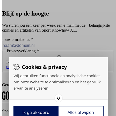
Blijf op de hoogte
Wij sturen jou één keer per week een e-mail met de belangrijkste
opinies en artikelen van Sport Knowhow XL.
Jouw e-mailadres
*
Privacyverklaring
*
Ik ontvang graag de nieuwsbrief en ga akkoord met de
Cookies & privacy
privacyverklaring
.
Wij gebruiken functionele en analytische cookies
Inschrijven
om onze website te optimaliseren en het gebruik
Gerealiseerd door:
ervan te analyseren.
Sport Knowhow XL © 2026
Ik ga akkoord
Alles afwijzen