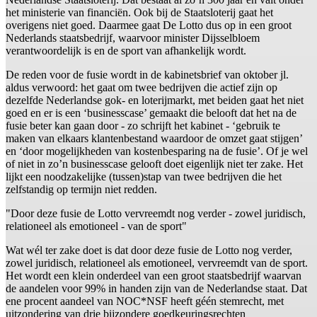
het ministerie van financiën. Ook bij de Staatsloterij gaat het
overigens niet goed. Daarmee gaat De Lotto dus op in een groot
Nederlands staatsbedrijf, waarvoor minister Dijsselbloem
verantwoordelijk is en de sport van afhankelijk wordt.
De reden voor de fusie wordt in de kabinetsbrief van oktober jl.
aldus verwoord: het gaat om twee bedrijven die actief zijn op
dezelfde Nederlandse gok- en loterijmarkt, met beiden gaat het niet
goed en er is een ‘businesscase’ gemaakt die belooft dat het na de
fusie beter kan gaan door - zo schrijft het kabinet - ‘gebruik te
maken van elkaars klantenbestand waardoor de omzet gaat stijgen’
en ‘door mogelijkheden van kostenbesparing na de fusie’. Of je wel
of niet in zo’n businesscase gelooft doet eigenlijk niet ter zake. Het
lijkt een noodzakelijke (tussen)stap van twee bedrijven die het
zelfstandig op termijn niet redden.
"Door deze fusie de Lotto vervreemdt nog verder - zowel juridisch,
relationeel als emotioneel - van de sport"
Wat wél ter zake doet is dat door deze fusie de Lotto nog verder,
zowel juridisch, relationeel als emotioneel, vervreemdt van de sport.
Het wordt een klein onderdeel van een groot staatsbedrijf waarvan
de aandelen voor 99% in handen zijn van de Nederlandse staat. Dat
ene procent aandeel van NOC*NSF heeft géén stemrecht, met
uitzondering van drie bijzondere goedkeuringsrechten