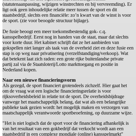
(statutenaanpassing, wijzigen winstrechten en bij vervreemding). Er
ligt ook geen inhoudelijke relatie meer tussen de sport en dit
staatsbedrijf, slechts een financiële: zo’n kwart van de winst is voor
de sport. (zie voor beoogde structuur bijlage).
De fusie beoogt een meer toekomstbestendig gok- c.q.
kansspelbedrijf. Eerst nog in handen van de staat, maar dat slechts
voor korte duur. Het kabinet schrijft dat ze het aanbieden van
gokspellen niet langer als taak van de overheid ziet en deze fusie een
stap is op weg naar privatisering (verzelfstandiging/verkoop). Wat
dat betekent laat zich raden: een grote rijke buitenlandse private
partij zal via de Staatsloterij/Lotto markttoegang en positie in
Nederland kopen.
Naar een nieuwe financieringsvorm
Als gezegd, de sport financiert grotendeels zichzelf. Hier gaat het
om de vraag wat een logische financieringsrelatie is voor
rijksoverheidsbeleid in relatie tot de sport. De overheidsbijdrage
vanwege het maatschappelijk belang, dat wat als een belangrijke
publieke taak gezien wordt: het mogelijk maken en verzorgen van
maatschappelijk verantwoorde sportbeoefening, op duurzame wijze.
"Het is niet logisch dat de sport voor de financiering afhankelijk is
van het resultaat van een gokbedrijf dat verkocht wordt aan een
staatsbedrijf in een complexe mondiale (online) kansspelmarkt"